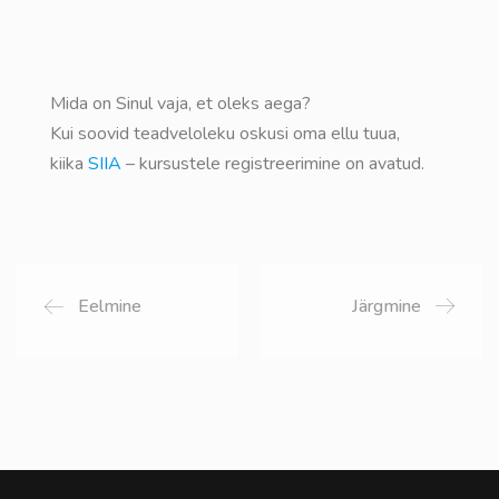
Mida on Sinul vaja, et oleks aega?
Kui soovid teadveloleku oskusi oma ellu tuua,
kiika
SIIA
– kursustele registreerimine on avatud.
Eelmine
Järgmine