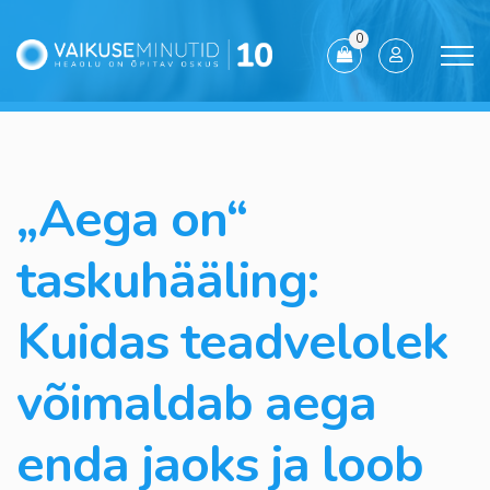
0
„Aega on“
taskuhääling:
Kuidas teadvelolek
võimaldab aega
enda jaoks ja loob