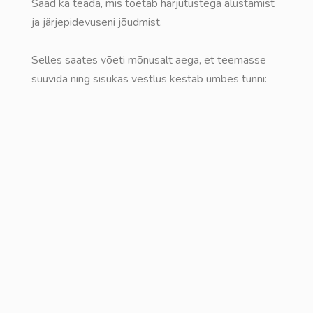
Saad ka teada, mis toetab harjutustega alustamist
ja järjepidevuseni jõudmist.
Selles saates võeti mõnusalt aega, et teemasse
süüvida ning sisukas vestlus kestab umbes tunni: