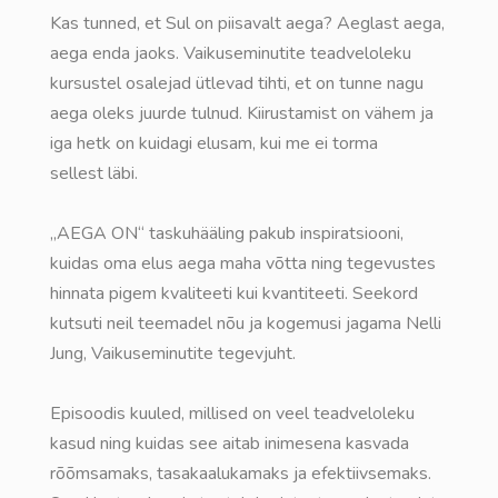
Kas tunned, et Sul on piisavalt aega? Aeglast aega,
aega enda jaoks. Vaikuseminutite teadveloleku
kursustel osalejad ütlevad tihti, et on tunne nagu
aega oleks juurde tulnud. Kiirustamist on vähem ja
iga hetk on kuidagi elusam, kui me ei torma
sellest läbi.
„AEGA ON“ taskuhääling pakub inspiratsiooni,
kuidas oma elus aega maha võtta ning tegevustes
hinnata pigem kvaliteeti kui kvantiteeti. Seekord
kutsuti neil teemadel nõu ja kogemusi jagama Nelli
Jung, Vaikuseminutite tegevjuht.
Episoodis kuuled, millised on veel teadveloleku
kasud ning kuidas see aitab inimesena kasvada
rõõmsamaks, tasakaalukamaks ja efektiivsemaks.