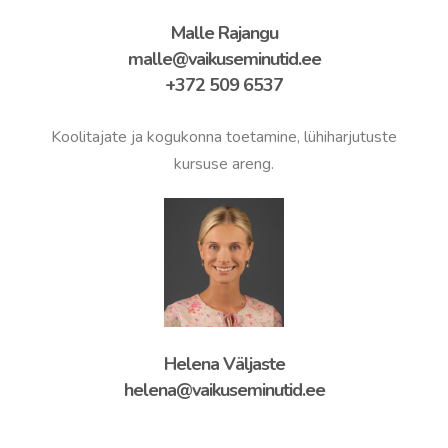
Malle Rajangu
malle@vaikuseminutid.ee
+372 509 6537
Koolitajate ja kogukonna toetamine, lühiharjutuste
kursuse areng.
Helena Väljaste
helena@vaikuseminutid.ee