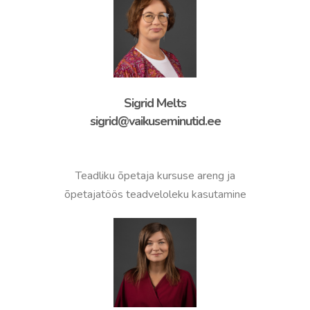
Sigrid Melts
sigrid@vaikuseminutid.ee
Teadliku õpetaja kursuse areng ja
õpetajatöös teadveloleku kasutamine