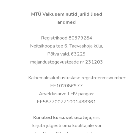
MTÜ Vaikuseminutid juriidilised
andmed
Registrikood 80379284
Neitsikoopa tee 6, Taevaskoja küla,
Põlva vald, 63229
majandustegevusteade nr
231203
Käibemaksukohustuslase registreerimisnumber:
EE102086977
Arveldusarve LHV pangas:
EE587700771001488361
Kui oled kursusel osaleja
, siis
kirjuta julgesti oma koolitajale või