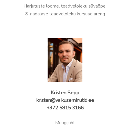
Harjutuste loome, teadveloleku süvaõpe,
8-nädalase teadveloleku kursuse areng
Kristen Sepp
kristen@vaikuseminutid.ee
+372 5815 3166
Müügijuht