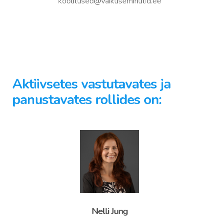
koolitused@
vaikuseminutid.ee
Aktiivsetes vastutavates ja
panustavates rollides on:
Nelli Jung