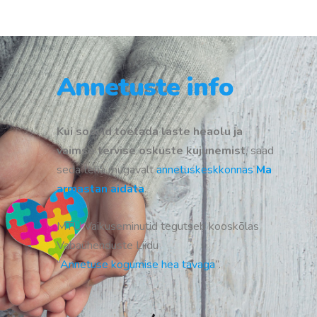
Annetuste info
Kui soovid toetada laste heaolu ja
vaimse tervise oskuste kujunemist
, saad
seda teha mugavalt
annetuskeskkonnas
Ma
armastan aidata
.
MTÜ Vaikuseminutid tegutseb kooskõlas
Vabaühenduste Liidu
“
Annetuse kogumise hea tavaga
”.