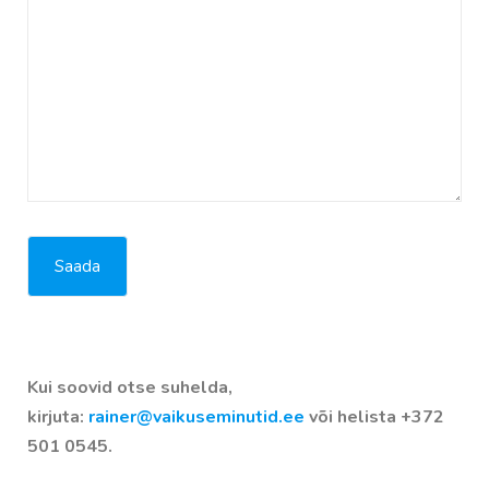
Kui soovid otse suhelda,
kirjuta:
rainer@vaikuseminutid.ee
või helista +372
501 0545.