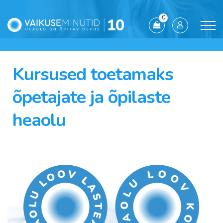
0
Kursused toetamaks
õpetajate ja õpilaste
heaolu