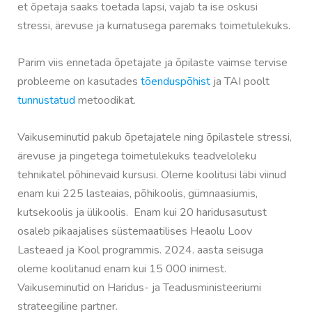
et õpetaja saaks toetada lapsi, vajab ta ise oskusi
stressi, ärevuse ja kurnatusega paremaks toimetulekuks.
Parim viis ennetada õpetajate ja õpilaste vaimse tervise
probleeme on kasutades
tõenduspõhist
ja TAI poolt
tunnustatud
metoodikat.
Vaikuseminutid pakub õpetajatele ning õpilastele s
tressi,
ärevuse ja pingetega toimetulekuks teadveloleku
tehnikatel põhinevaid kursusi. Oleme koolitusi läbi viinud
enam kui 225 lasteaias, põhikoolis, gümnaasiumis,
kutsekoolis ja ülikoolis.
Enam kui 20 haridusasutust
osaleb pikaajalises süstemaatilises Heaolu Loov
Lasteaed ja Kool programmis. 2024. aasta seisuga
oleme koolitanud enam kui 15 000 inimest.
Vaikuseminutid on Haridus- ja Teadusministeeriumi
strateegiline partner.