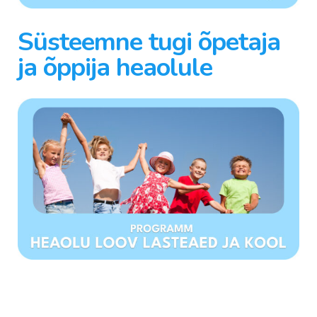
Süsteemne tugi õpetaja
ja õppija heaolule