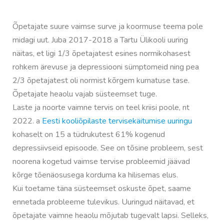
Õpetajate suure vaimse surve ja koormuse teema pole
midagi uut. Juba 2017-2018 a Tartu Ülikooli uuring
näitas, et ligi 1/3 õpetajatest esines normikohasest
rohkem ärevuse ja depressiooni sümptomeid ning pea
2/3 õpetajatest oli normist kõrgem kurnatuse tase.
Õpetajate heaolu vajab süsteemset tuge.
Laste ja noorte vaimne tervis on teel kriisi poole, nt
2022. a
Eesti kooliõpilaste tervisekäitumise uuringu
kohaselt on 15 a tüdrukutest 61% kogenud
depressiivseid episoode. See on tõsine probleem, sest
noorena kogetud vaimse tervise probleemid jäävad
kõrge tõenäosusega korduma ka hilisemas elus.
Kui toetame täna süsteemset oskuste õpet, saame
ennetada probleeme tulevikus. Uuringud näitavad, et
õpetajate vaimne heaolu mõjutab tugevalt lapsi. Selleks,