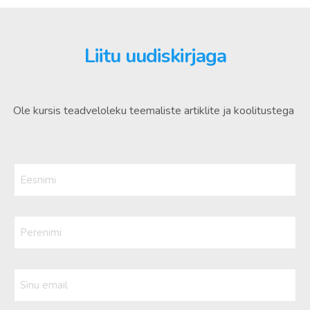
Liitu uudiskirjaga
Ole kursis teadveloleku teemaliste artiklite ja koolitustega
Eesnimi
(Kohustuslik)
Perenimi
Sinu
email