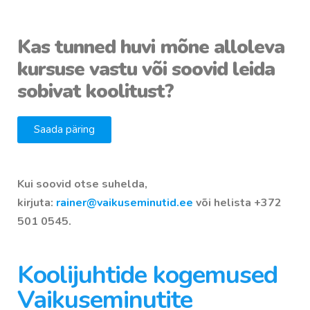
Kas tunned huvi mõne alloleva
kursuse vastu või soovid leida
sobivat koolitust?
Saada päring
Kui soovid otse suhelda,
kirjuta:
rainer@vaikuseminutid.ee
või helista +372
501 0545.
Koolijuhtide kogemused
Vaikuseminutite