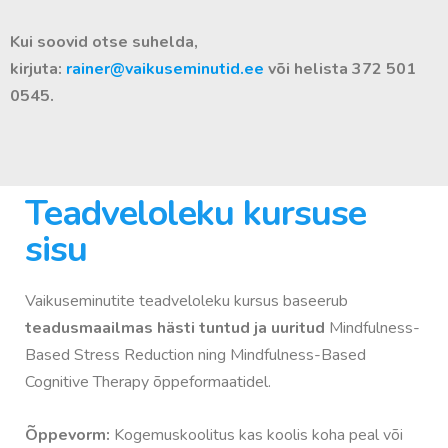
Kui soovid otse suhelda,
kirjuta:
rainer@vaikuseminutid.ee
või helista 372 501
0545.
Teadveloleku kursuse
sisu
Vaikuseminutite teadveloleku kursus baseerub
teadusmaailmas hästi tuntud ja uuritud
Mindfulness-
Based Stress Reduction ning Mindfulness-Based
Cognitive Therapy õppeformaatidel.
Õppevorm:
K
ogemuskoolitus kas koolis koha peal või