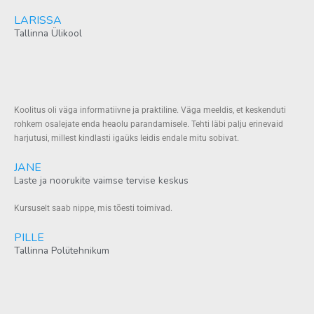
LARISSA
Tallinna Ülikool
Koolitus oli väga informatiivne ja praktiline. Väga meeldis, et keskenduti
rohkem osalejate enda heaolu parandamisele. Tehti läbi palju erinevaid
harjutusi, millest kindlasti igaüks leidis endale mitu sobivat.
JANE
Laste ja noorukite vaimse tervise keskus
Kursuselt saab nippe, mis tõesti toimivad.
PILLE
Tallinna Polütehnikum