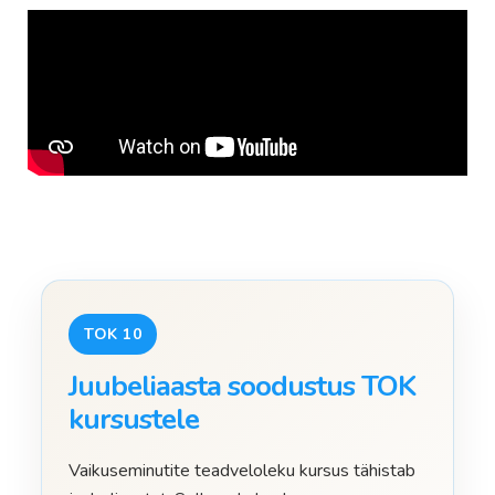
TOK 10
Juubeliaasta soodustus TOK
kursustele
Vaikuseminutite teadveloleku kursus tähistab