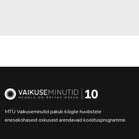
MTÜ Vaikuseminutid pakub kõigile huvilistele
enesekohaseid oskuseid arendavaid koolitusprogramme.