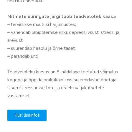
neid ka ennetada.
Mitmete uuringute järgi toob teadvelolek kaasa
– tervislikke muutusi harjumustes;
– vähendab läbipõlemise riski, depressiivsust, stressi ja
ärevust;
– suurendab heaolu ja õnne taset;
– parandab und
Teadveloleku kursus on 8-nädalane toetatud võimalus
kogeda ja õppida praktikaid, mis suurendavad õpetaja
sisemisi ressursse töö- ja eraelu väljakutsetele
vastamisel.
Küsi lisainfot