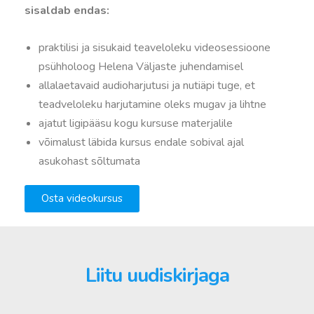
sisaldab endas:
praktilisi ja sisukaid teaveloleku videosessioone
psühholoog Helena Väljaste juhendamisel
allalaetavaid audioharjutusi ja nutiäpi tuge, et
teadveloleku harjutamine oleks mugav ja lihtne
ajatut ligipääsu kogu kursuse materjalile
võimalust läbida kursus endale sobival ajal
asukohast sõltumata
Osta videokursus
Liitu uudiskirjaga