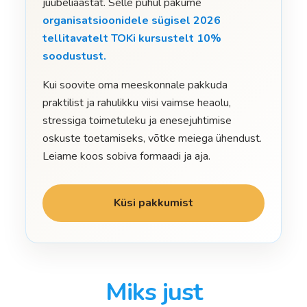
juubeliaastat. Selle puhul pakume
organisatsioonidele sügisel 2026
tellitavatelt TOKi kursustelt 10%
soodustust.
Kui soovite oma meeskonnale pakkuda
praktilist ja rahulikku viisi vaimse heaolu,
stressiga toimetuleku ja enesejuhtimise
oskuste toetamiseks, võtke meiega ühendust.
Leiame koos sobiva formaadi ja aja.
Küsi pakkumist
Miks just