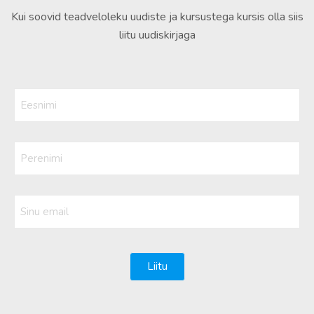
Kui soovid teadveloleku uudiste ja kursustega kursis olla siis
liitu uudiskirjaga
Eesnimi
(Kohustuslik)
Perenimi
Sinu
email
(Kohustuslik)