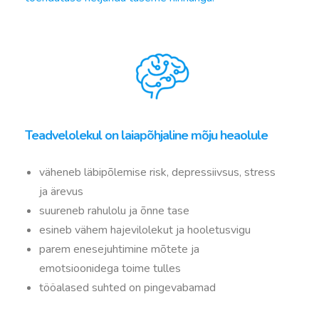
Teadvelolekul on laiapõhjaline mõju heaolule
väheneb läbipõlemise risk, depressiivsus, stress
ja ärevus
suureneb rahulolu ja õnne tase
esineb vähem hajevilolekut ja hooletusvigu
parem enesejuhtimine mõtete ja
emotsioonidega toime tulles
tööalased suhted on pingevabamad