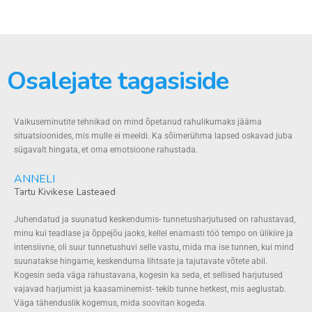
Osalejate tagasiside
Vaikuseminutite tehnikad on mind õpetanud rahulikumaks jääma
situatsioonides, mis mulle ei meeldi. Ka sõimerühma lapsed oskavad juba
sügavalt hingata, et oma emotsioone rahustada.
ANNELI
Tartu Kivikese Lasteaed
Juhendatud ja suunatud keskendumis- tunnetusharjutused on rahustavad,
minu kui teadlase ja õppejõu jaoks, kellel enamasti töö tempo on ülikiire ja
intensiivne, oli suur tunnetushuvi selle vastu, mida ma ise tunnen, kui mind
suunatakse hingame, keskenduma lihtsate ja tajutavate võtete abil.
Kogesin seda väga rahustavana, kogesin ka seda, et sellised harjutused
vajavad harjumist ja kaasaminemist- tekib tunne hetkest, mis aeglustab.
Väga tähenduslik kogemus, mida soovitan kogeda.