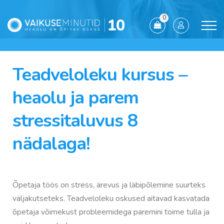
0
Teadveloleku kursus –
heaolu ja parem
stressitaluvus 8
nädalaga!
Õpetaja töös on stress, ärevus ja läbipõlemine suurteks
väljakutseteks. Teadveloleku oskused aitavad kasvatada
õpetaja võimekust probleemidega paremini toime tulla ja