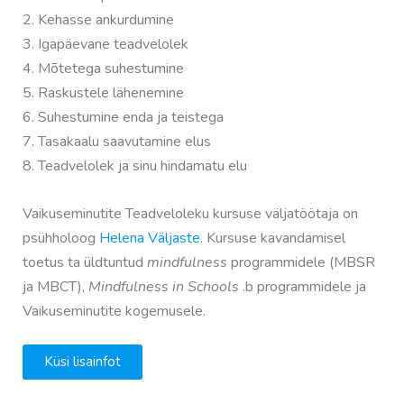
2. Kehasse ankurdumine
3. Igapäevane teadvelolek
4. Mõtetega suhestumine
5. Raskustele lähenemine
6. Suhestumine enda ja teistega
7. Tasakaalu saavutamine elus
8. Teadvelolek ja sinu hindamatu elu
Vaikuseminutite Teadveloleku kursuse väljatöötaja on
psühholoog
Helena Väljaste
. Kursuse kavandamisel
toetus ta üldtuntud
mindfulness
programmidele (MBSR
ja MBCT),
Mindfulness in Schools
.b programmidele ja
Vaikuseminutite kogemusele.
Küsi lisainfot