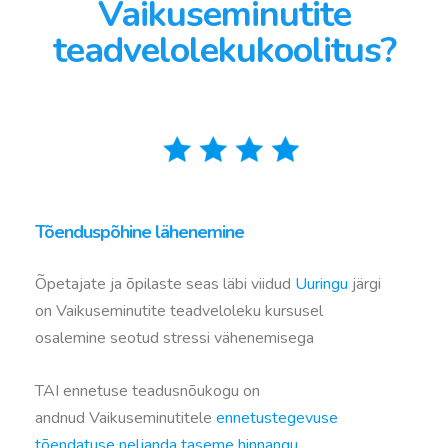
Vaikuseminutite
teadvelolekukoolitus?
Tõenduspõhine lähenemine
Õpetajate ja õpilaste seas läbi viidud
Uuringu
järgi
on Vaikuseminutite teadveloleku kursusel
osalemine seotud stressi vähenemisega
TAI ennetuse teadusnõukogu on
andnud Vaikuseminutitele
ennetustegevuse
tõendatuse neljanda taseme hinnangu.