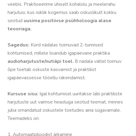
veebis. Praktiseerime ühiselt kohalolu ja meelerahu
harjutusi, kus isiklik kogemus saab oskuslikult kokku
seotud
uusima positiivse psühholoogia alase
teooriaga.
Sagedus:
Kord nädalas toimuvad 2-tunnised
kohtumised, millele lisandub igapäevane praktika
audioharjutuste/nutiäpi toel.
8 nädala vältel toimuv
õpe toetab oskuste kasvamist ja praktilist
igapäevassesse tööellu rakendamist.
Kursuse sisu:
Igal kohtumisel uuritakse läbi praktiliste
harjutuste uut vaimse heaoluga seotud teemat, minnes
juba omandatud oskustele toetudes aina sügavamale.
Teemadeks on:
1. Automaatpiloodist ärkamine