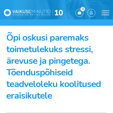
0
Õpi oskusi paremaks
toimetulekuks stressi,
ärevuse ja pingetega.
Tõenduspõhiseid
teadveloleku koolitused
eraisikutele