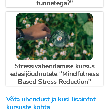
tunnetega?"
Stressivähendamise kursus
edasijõudnutele "Mindfulness
Based Stress Reduction"
Võta ühendust ja küsi lisainfot
kursuste kohta