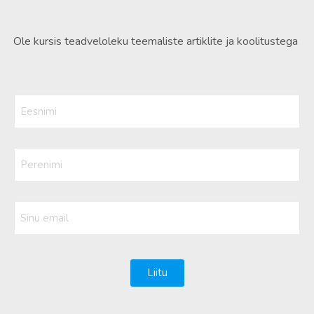
Ole kursis teadveloleku teemaliste artiklite ja koolitustega
Eesnimi
(Kohustuslik)
Perenimi
Sinu
email
(Kohustuslik)