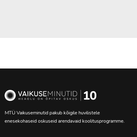
MTÜ Vaikuseminutid pakub kõigile huvilistele
enesekohaseid oskuseid arendavaid koolitusprogramme.