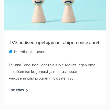
TV3 uudised: õpetajad on läbipõlemise äärel
Meediakajastused
Tallinna Tondi kooli õpetaja Kirke Möllits jagab oma
läbipõlemise kogemust ja muutusi peale
Vaikuseminutid programmis osalemist.
Loe edasi