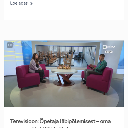
Loe edasi
Terevisioon: Õpetaja läbipõlemisest – oma