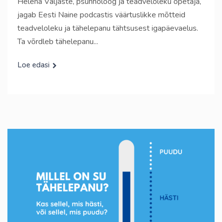
Helena Väljaste, psühholoog ja teadveloleku õpetaja,
jagab Eesti Naine podcastis väärtuslikke mõtteid
teadveloleku ja tähelepanu tähtsusest igapäevaelus.
Ta võrdleb tähelepanu...
Loe edasi