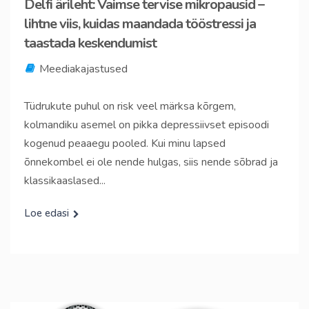
Delfi ärileht: Vaimse tervise mikropausid –
lihtne viis, kuidas maandada tööstressi ja
taastada keskendumist
Meediakajastused
Tüdrukute puhul on risk veel märksa kõrgem,
kolmandiku asemel on pikka depressiivset episoodi
kogenud peaaegu pooled. Kui minu lapsed
õnnekombel ei ole nende hulgas, siis nende sõbrad ja
klassikaaslased...
Loe edasi