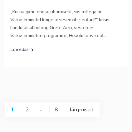
„Kui räägime enesejuhtimisest, siis millega on
Vaikuseminutid kõige otsesemalt seotud?“ küsis
hariduspsühholoog Grete Arro, vesteldes
Vaikuseminutite programmi „Heaolu loov kool...
Loe edasi
Postituste
1
2
8
Järgmised
…
leheküljendus