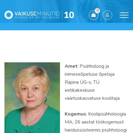
0
Amet
: Psühholoog ja
inimeseõpetuse õpetaja
Räpina ÜG-s, TÜ
eetikakeskuse
väärtuskasvatuse koolitaja
Kogemus
: Koolipsühholoogia
MA, 26 aastat töökogemust
haridussüsteemis psühholoogi