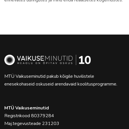
erinevates uuringutes ja minu enda reaalsetes kogemustes.
MTÜ Vaikuseminutid pakub kõigile huvilistele
enesekohaseid oskuseid arendavaid koolitusprogramme.
MTÜ Vaikuseminutid
Registrikood 80379284
Maj.tegevusteade 231203