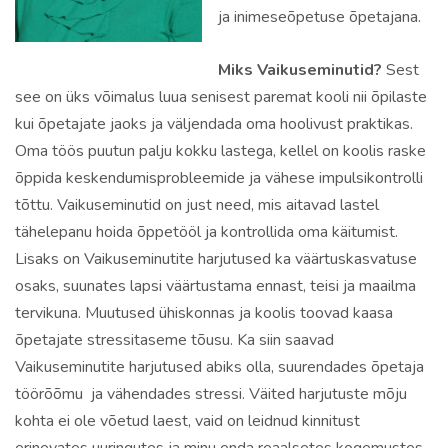
ja inimeseõpetuse õpetajana.
Miks Vaikuseminutid?
Sest
see on üks võimalus luua senisest paremat kooli nii õpilaste
kui õpetajate jaoks ja väljendada oma hoolivust praktikas.
Oma töös puutun palju kokku lastega, kellel on koolis raske
õppida keskendumisprobleemide ja vähese impulsikontrolli
tõttu. Vaikuseminutid on just need, mis aitavad lastel
tähelepanu hoida õppetööl ja kontrollida oma käitumist.
Lisaks on Vaikuseminutite harjutused ka väärtuskasvatuse
osaks, suunates lapsi väärtustama ennast, teisi ja maailma
tervikuna. Muutused ühiskonnas ja koolis toovad kaasa
õpetajate stressitaseme tõusu. Ka siin saavad
Vaikuseminutite harjutused abiks olla, suurendades õpetaja
töörõõmu ja vähendades stressi. Väited harjutuste mõju
kohta ei ole võetud laest, vaid on leidnud kinnitust