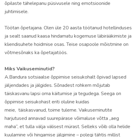
õpilaste tähelepanu püsivusele ning emotsioonide
juhtimisele.
Töötan õpetajana. Olen üle 20 aasta töötanud hotellinduses
ja sealt saanud kaasa hindamatu kogemuse läbirääkimiste ja
kliendisuhete hoidmise osas. Teise osapoole mõistmine on
võtmesõnaks ka õpetajatöös.
Miks Vaikuseminutid?
A.Bandura sotsiaalse õppimise seisukohalt õpivad lapsed
jäljendades ja jälgides. Sõnadest rohkem mõjutab
täiskasvanu lapsi oma käitumise ja tegudega. Seega on
õppimise seisukohast eriti oluline kuidas
meie, täiskasvanud, toime tuleme. Vaikuseminutite
harjutused annavad suurepärase võimaluse võtta „aeg
maha“, et tulla välja välisest mürast. Selleks võib olla helide
kuulamine või hingamise jälgimine – polegi tähtis millist