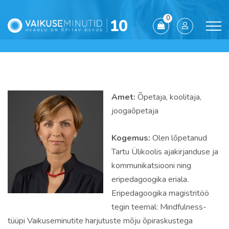
0
Amet:
Õpetaja, koolitaja,
joogaõpetaja
Kogemus:
Olen lõpetanud
Tartu Ülikoolis ajakirjanduse ja
kommunikatsiooni ning
eripedagoogika eriala.
Eripedagoogika magistritöö
tegin teemal: Mindfulness-
tüüpi Vaikuseminutite harjutuste mõju õpiraskustega