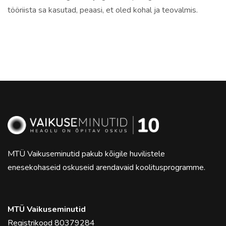
tööriista sa kasutad, peaasi, et oled kohal ja teovalmis.
MTÜ Vaikuseminutid pakub kõigile huvilistele
enesekohaseid oskuseid arendavaid koolitusprogramme.
MTÜ Vaikuseminutid
Registrikood 80379284