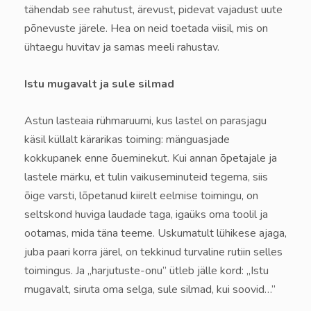
tähendab see rahutust, ärevust, pidevat vajadust uute
põnevuste järele. Hea on neid toetada viisil, mis on
ühtaegu huvitav ja samas meeli rahustav.
Istu mugavalt ja sule silmad
Astun lasteaia rühmaruumi, kus lastel on parasjagu
käsil küllalt kärarikas toiming: mänguasjade
kokkupanek enne õueminekut. Kui annan õpetajale ja
lastele märku, et tulin vaikuseminuteid tegema, siis
õige varsti, lõpetanud kiirelt eelmise toimingu, on
seltskond huviga laudade taga, igaüks oma toolil ja
ootamas, mida täna teeme. Uskumatult lühikese ajaga,
juba paari korra järel, on tekkinud turvaline rutiin selles
toimingus. Ja „harjutuste-onu” ütleb jälle kord: „Istu
mugavalt, siruta oma selga, sule silmad, kui soovid…”