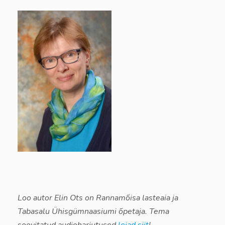
Loo autor Elin Ots on Rannamõisa lasteaia ja
Tabasalu Ühisgümnaasiumi õpetaja. Tema
soovitatud audioharjutused
leiad siit
!