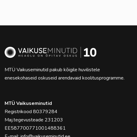
MTÜ Vaikuseminutid pakub kõigile huvilistele
enesekohaseid oskuseid arendavaid koolitusprogramme.
MTÜ Vaikuseminutid
Registrikood 80379284
Maj.tegevusteade 231203
EE587700771001488361
E-mail:
info@vaikuseminutid.ee