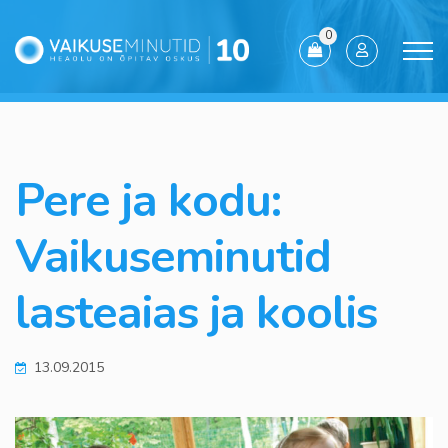
0
Pere ja kodu:
Vaikuseminutid
lasteaias ja koolis
13.09.2015