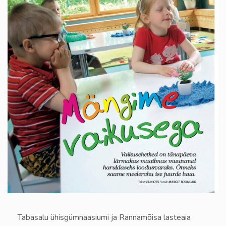
Tabasalu ühisgümnaasiumi ja Rannamõisa lasteaia