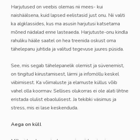
Harjutused on veebis olemas nii mees- kui
naishäälsena, kuid lapsed eelistasid just onu. Nii valiti
ka algklassides, kus ma asusin harjutusi katsetama
mõned nädalad enne lasteaeda. Harjutuste-onu kindla
rahuliku hääle saatel on hea treenida oskust oma
tähelepanu juhtida ja valitud tegevuse juures püsida.
See, mis segab tähelepanelik olemist ja süvenemist,
on tingitud kiirustamisest, lärmi ja infomöllu keskel
viibimisest. Ka võimaluste ja elamuste küllus võib
vahel olla koormav. Sellises olukorras ei ole alati lihtne
eristada olulist ebaolulisest. Ja tekibki väsimus ja
stress, mis ei lase keskenduda.
Aega on küll