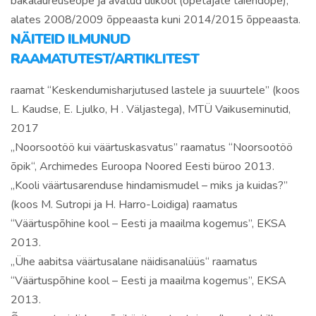
bakalaureuseõpe ja avatud ülikool (õpetajate täiendõpe),
alates 2008/2009 õppeaasta kuni 2014/2015 õppeaasta.
NÄITEID ILMUNUD
RAAMATUTEST/ARTIKLITEST
raamat “Keskendumisharjutused lastele ja suuurtele” (koos
L. Kaudse, E. Ljulko, H . Väljastega), MTÜ Vaikuseminutid,
2017
„Noorsootöö kui väärtuskasvatus” raamatus “Noorsootöö
õpik“, Archimedes Euroopa Noored Eesti büroo 2013.
„Kooli väärtusarenduse hindamismudel – miks ja kuidas?”
(koos M. Sutropi ja H. Harro-Loidiga) raamatus
“Väärtuspõhine kool – Eesti ja maailma kogemus”, EKSA
2013.
„Ühe aabitsa väärtusalane näidisanalüüs“ raamatus
“Väärtuspõhine kool – Eesti ja maailma kogemus”, EKSA
2013.