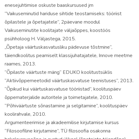
enesejuhtimise oskuste baaskursused jm
”Vaikuseminutid hariduse sihtide teostamiseks: tööriist
õpilastele ja õpetajatele”, 2päevane moodul
Vaikuseminutite koolitajate väljaõppes, koostöös
psühholoog H. Väljastega, 2015.
„Õpetaja väärtuskasvatusliku pädevuse tõstmine“,
täiendkoolitus peamiselt klassijuhatajatele, Innove meetme
raames, 2013.
“Õpilaste väärtuste mäng“ EDUKO koolitustsüklis
“Aktiivõppemeetodid väärtuskasvatuse teenistuses”, 2013.
“Õpikud kui väärtuskasvatuse tööriistad”, koolituspäev
õppematerjalide autoritele ja toimetajatele, 2010.
“Põhiväärtuste sõnastamine ja selgitamine”, koolituspäev
koolirahvale, 2010.
Argumenteerimise ja akadeemilise kirjutamise kursus
“Filosoofiline kirjutamine”, TÜ filosoofia osakonna