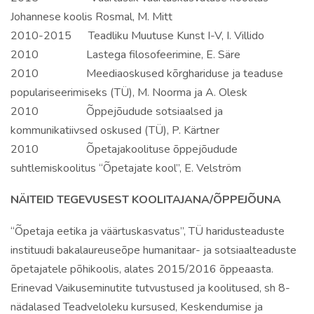
Johannese koolis Rosmal, M. Mitt
2010-2015 Teadliku Muutuse Kunst I-V, I. Villido
2010 Lastega filosofeerimine, E. Säre
2010 Meediaoskused kõrghariduse ja teaduse
populariseerimiseks (TÜ), M. Noorma ja A. Olesk
2010 Õppejõudude sotsiaalsed ja
kommunikatiivsed oskused (TÜ), P. Kärtner
2010 Õpetajakoolituse õppejõudude
suhtlemiskoolitus “Õpetajate kool”, E. Velström
NÄITEID TEGEVUSEST KOOLITAJANA/ÕPPEJÕUNA
“Õpetaja eetika ja väärtuskasvatus”, TÜ haridusteaduste
instituudi bakalaureuseõpe humanitaar- ja sotsiaalteaduste
õpetajatele põhikoolis, alates 2015/2016 õppeaasta.
Erinevad Vaikuseminutite tutvustused ja koolitused, sh 8-
nädalased Teadveloleku kursused, Keskendumise ja