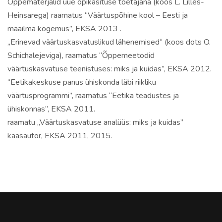
Õppematerjalid uue õpikäsituse toetajana (koos L. Lilles-
Heinsarega) raamatus “Väärtuspõhine kool – Eesti ja
maailma kogemus”, EKSA 2013 .
„Erinevad väärtuskasvatuslikud lähenemised“ (koos dots O.
Schichalejeviga), raamatus “Õppemeetodid
väärtuskasvatuse teenistuses: miks ja kuidas”, EKSA 2012.
“Eetikakeskuse panus ühiskonda läbi riikliku
väärtusprogrammi”, raamatus “Eetika teadustes ja
ühiskonnas”, EKSA 2011.
raamatu „Väärtuskasvatuse analüüs: miks ja kuidas”
kaasautor, EKSA 2011, 2015.