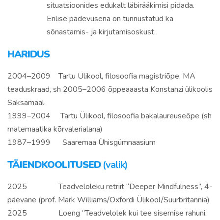
situatsioonides edukalt läbirääkimisi pidada.
Erilise pädevusena on tunnustatud ka
sõnastamis- ja kirjutamisoskust.
HARIDUS
2004–2009 Tartu Ülikool, filosoofia magistriõpe, MA
teaduskraad, sh 2005–2006 õppeaaasta Konstanzi ülikoolis
Saksamaal
1999–2004 Tartu Ülikool, filosoofia bakalaureuseõpe (sh
matemaatika kõrvalerialana)
1987–1999 Saaremaa Ühisgümnaasium
TÄIENDKOOLITUSED
(valik)
2025 Teadveloleku retriit “Deeper Mindfulness”, 4-
päevane (prof. Mark Williams/Oxfordi Ülikool/Suurbritannia)
2025 Loeng “Teadvelolek kui tee sisemise rahuni.