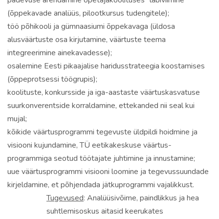
pädevuse arendamine õpetajakoolituses” läbiviimine
(õppekavade analüüs, pilootkursus tudengitele);
töö põhikooli ja gümnaasiumi õppekavaga (üldosa
alusväärtuste osa kirjutamine, väärtuste teema
integreerimine ainekavadesse);
osalemine Eesti pikaajalise haridusstrateegia koostamises
(õppeprotsessi töögrupis);
koolituste, konkursside ja iga-aastaste väärtuskasvatuse
suurkonverentside korraldamine, ettekanded nii seal kui
mujal;
kõikide väärtusprogrammi tegevuste üldpildi hoidmine ja
visiooni kujundamine, TÜ eetikakeskuse väärtus­
programmiga seotud töötajate juhtimine ja innustamine;
uue väärtusprogrammi visiooni loomine ja tegevussuundade
kirjeldamine, et põhjendada jätkuprogrammi vajalikkust.
Tugevused
: Analüüsivõime, paindlikkus ja hea
suhtlemisoskus aitasid keerukates