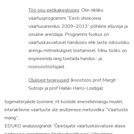
Töö sisu eetikakeskuses
: Olin riikliku
väärtusprogrammi “Eesti ühiskonna
väärtusarendus 2009–2013” põhiline elluviija ja
sisuline arendaja. Programmi fookus on
väärtuskasvatusel hariduses ehk laste isiksusliku
arengu mitmekülgsel toetamisel. Minu tööks on
inspireerida ning toetada haridus- ja
noorsootöötajaid.
Olulised tegevused
(koostöös prof Margit
Sutropi ja prof Halliki Harro-Loidiga):
tugimaterjalide loomine, nt koolide enesehinnangu mudel,
interaktiivne väärtuste üle arutlemise metoodika “Väärtuste
mäng”;
EDUKO analüüsigrandi “Õpetajate väärtuskasvatuse alase