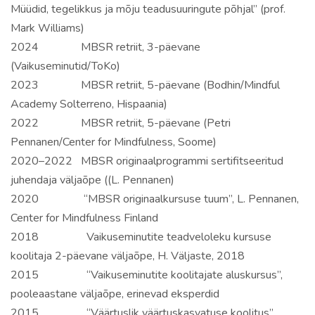
Müüdid, tegelikkus ja mõju teadusuuringute põhjal” (prof.
Mark Williams)
2024 MBSR retriit, 3-päevane
(Vaikuseminutid/ToKo)
2023 MBSR retriit, 5-päevane (Bodhin/Mindful
Academy Solterreno, Hispaania)
2022 MBSR retriit, 5-päevane (Petri
Pennanen/Center for Mindfulness, Soome)
2020–2022 MBSR originaalprogrammi sertifitseeritud
juhendaja väljaõpe ((L. Pennanen)
2020 “MBSR originaalkursuse tuum”, L. Pennanen,
Center for Mindfulness Finland
2018 Vaikuseminutite teadveloleku kursuse
koolitaja 2-päevane väljaõpe, H. Väljaste, 2018
2015 “Vaikuseminutite koolitajate aluskursus”,
pooleaastane väljaõpe, erinevad eksperdid
2015 “Väärtuslik väärtuskasvatuse koolitus”