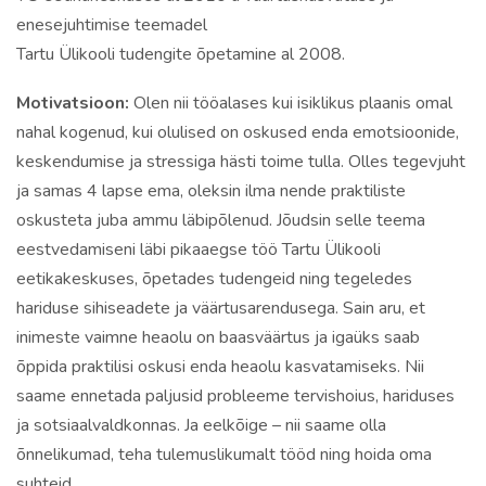
enesejuhtimise teemadel
Tartu Ülikooli tudengite õpetamine al 2008.
Motivatsioon:
Olen nii tööalases kui isiklikus plaanis omal
nahal kogenud, kui olulised on oskused enda emotsioonide,
keskendumise ja stressiga hästi toime tulla. Olles tegevjuht
ja samas 4 lapse ema, oleksin ilma nende praktiliste
oskusteta juba ammu läbipõlenud. Jõudsin selle teema
eestvedamiseni läbi pikaaegse töö Tartu Ülikooli
eetikakeskuses, õpetades tudengeid ning tegeledes
hariduse sihiseadete ja väärtusarendusega. Sain aru, et
inimeste vaimne heaolu on baasväärtus ja igaüks saab
õppida praktilisi oskusi enda heaolu kasvatamiseks. Nii
saame ennetada paljusid probleeme tervishoius, hariduses
ja sotsiaalvaldkonnas. Ja eelkõige
–
nii saame olla
õnnelikumad, teha tulemuslikumalt tööd ning hoida oma
suhteid.