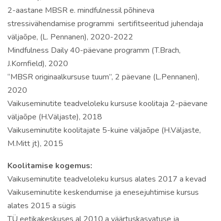
2-aastane MBSR e. mindfulnessil põhineva
stressivähendamise programmi sertifitseeritud juhendaja
väljaõpe, (L. Pennanen), 2020-2022
Mindfulness Daily 40-päevane programm (T.Brach,
J.Kornfield), 2020
“MBSR originaalkursuse tuum”, 2 päevane (L.Pennanen),
2020
Vaikuseminutite teadveloleku kursuse koolitaja 2-päevane
väljaõpe (H.Väljaste), 2018
Vaikuseminutite koolitajate 5-kuine väljaõpe (H.Väljaste,
M.Mitt jt), 2015
Koolitamise kogemus:
Vaikuseminutite teadveloleku kursus alates 2017 a kevad
Vaikuseminutite keskendumise ja enesejuhtimise kursus
alates 2015 a sügis
TÜ eetikakeskuses al 2010 a väärtuskasvatuse ja