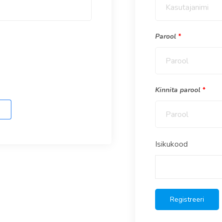
Parool
*
Kinnita parool
*
Isikukood
Registreeri