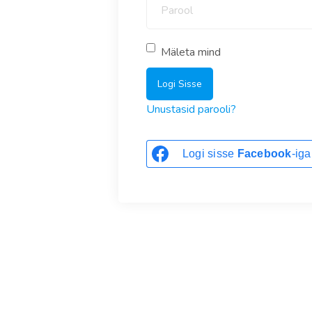
Mäleta mind
Logi Sisse
Unustasid parooli?
Logi sisse
Facebook
-iga