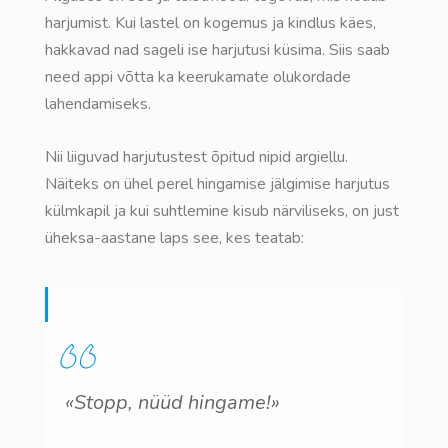
harjumist. Kui lastel on kogemus ja kindlus käes,
hakkavad nad sageli ise harjutusi küsima. Siis saab
need appi võtta ka keerukamate olukordade
lahendamiseks.
Nii liiguvad harjutustest õpitud nipid argiellu.
Näiteks on ühel perel hingamise jälgimise harjutus
külmkapil ja kui suhtlemine kisub närviliseks, on just
üheksa-aastane laps see, kes teatab:
«Stopp, nüüd hingame!»