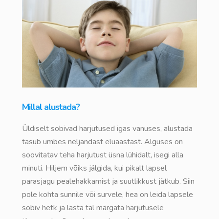
Millal alustada?
Üldiselt sobivad harjutused igas vanuses, alustada
tasub umbes neljandast eluaastast. Alguses on
soovitatav teha harjutust üsna lühidalt, isegi alla
minuti. Hiljem võiks jälgida, kui pikalt lapsel
parasjagu pealehakkamist ja suutlikkust jätkub. Siin
pole kohta sunnile või survele, hea on leida lapsele
sobiv hetk ja lasta tal märgata harjutusele