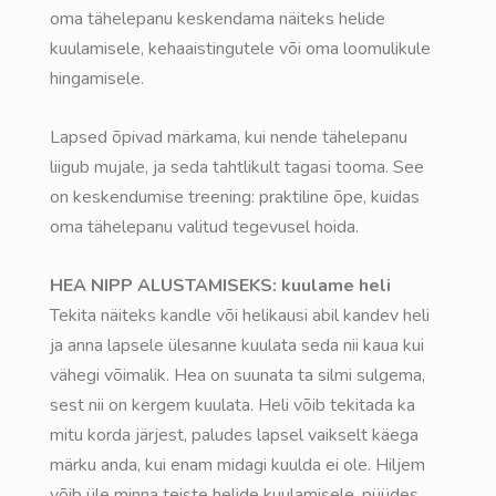
oma tähelepanu keskendama näiteks helide
kuulamisele, kehaaistingutele või oma loomulikule
hingamisele.
Lapsed õpivad märkama, kui nende tähelepanu
liigub mujale, ja seda tahtlikult tagasi tooma. See
on keskendumise treening: praktiline õpe, kuidas
oma tähelepanu valitud tegevusel hoida.
HEA NIPP ALUSTAMISEKS: kuulame heli
Tekita näiteks kandle või helikausi abil kandev heli
ja anna lapsele ülesanne kuulata seda nii kaua kui
vähegi võimalik. Hea on suunata ta silmi sulgema,
sest nii on kergem kuulata. Heli võib tekitada ka
mitu korda järjest, paludes lapsel vaikselt käega
märku anda, kui enam midagi kuulda ei ole. Hiljem
võib üle minna teiste helide kuulamisele, püüdes