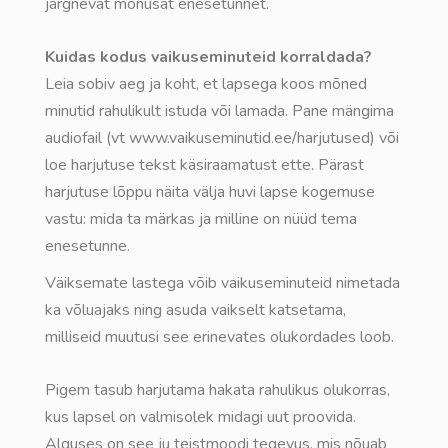
järgnevat mõnusat enesetunnet.
Kuidas kodus vaikuseminuteid korraldada?
Leia sobiv aeg ja koht, et lapsega koos mõned
minutid rahulikult istuda või lamada. Pane mängima
audiofail (vt www.vaikuseminutid.ee/harjutused) või
loe harjutuse tekst käsiraamatust ette. Pärast
harjutuse lõppu näita välja huvi lapse kogemuse
vastu: mida ta märkas ja milline on nüüd tema
enesetunne.
Väiksemate lastega võib vaikuseminuteid nimetada
ka võluajaks ning asuda vaikselt katsetama,
milliseid muutusi see erinevates olukordades loob.
Pigem tasub harjutama hakata rahulikus olukorras,
kus lapsel on valmisolek midagi uut proovida.
Alguses on see ju teistmoodi tegevus, mis nõuab