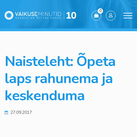
0
Naisteleht: Õpeta
laps rahunema ja
keskenduma
27.09.2017