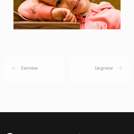
Eelmine
Järgmine