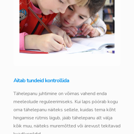
Aitab tundeid kontrollida
Tähelepanu juhtimine on võimas vahend enda
meeleolude reguleerimiseks. Kui laps pöörab kogu
oma tähelepanu näiteks sellele, kuidas tema kõht
hingamise rütmis liigub, jääb tähelepanu alt välja
kõik muu, näiteks muremõtted või ärevust tekitavad
kujutluspildid.