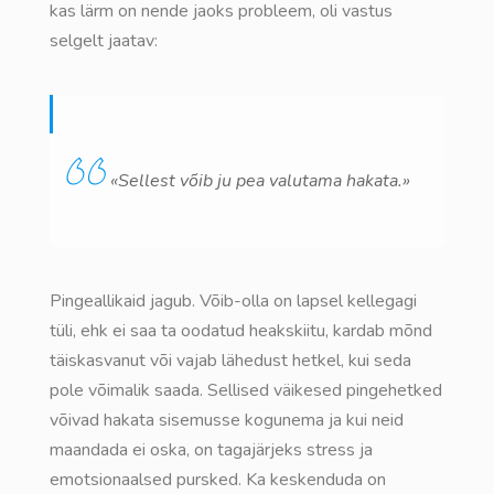
kas lärm on nende jaoks probleem, oli vastus
selgelt jaatav:
«Sellest võib ju pea valutama hakata.»
Pingeallikaid jagub. Võib-olla on lapsel kellegagi
tüli, ehk ei saa ta oodatud heakskiitu, kardab mõnd
täiskasvanut või vajab lähedust hetkel, kui seda
pole võimalik saada. Sellised väikesed pingehetked
võivad hakata sisemusse kogunema ja kui neid
maandada ei oska, on tagajärjeks stress ja
emotsionaalsed pursked. Ka keskenduda on