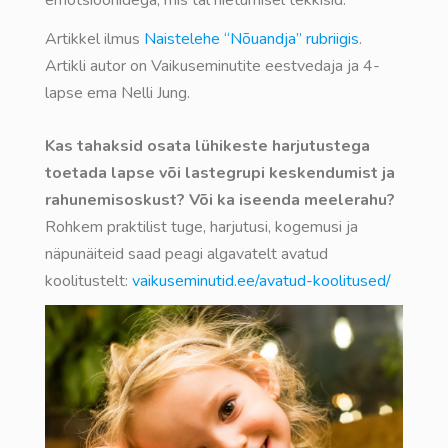
emotsioonidega, mis tal riietumisel tekkisid.
Artikkel ilmus
Naistelehe “Nõuandja” rubriigis
.
Artikli autor on Vaikuseminutite eestvedaja ja 4-
lapse ema Nelli Jung.
Kas tahaksid osata lühikeste harjutustega
toetada lapse või lastegrupi keskendumist ja
rahunemisoskust? Või ka iseenda meelerahu?
Rohkem praktilist tuge, harjutusi, kogemusi ja
näpunäiteid saad peagi algavatelt avatud
koolitustelt:
vaikuseminutid.ee/avatud-koolitused/