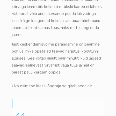
kõrvaga kinni kõik helid, nii et ükski kaotsi ei läheks.
Vahepeal võib anda ülesande püüda kõrvadega
kinni kõige kaugemad helid ja siis tuua tähelepanu
lähematele, nt samas toas, miks mitte isegi enda
juures.
Just keskendumisvõime parandamine on peamine
põhjus, miks õpetajad teevad harjutusi koolitunni
alguses. See võtab ainult paar minutit, kuid lapsed
saavad eelnevast virvarrist välja tulla ja neil on
pärast palju kergem õppida.
Üks esimese klassi õpetaja selgitab seda nii: