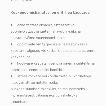
Keskendumisharjutusi on eriti hea kasutada…
♦ enne tähtsat eksamit, etteastet või
spordivõistlust pingete mahavõtmi-seks ja
saavutusvõime suurendami-seks;
♦ õppimisele vm tegevusele häälestumiseks
koolitunni alguses või kodus, et ülesandele paremini
keskenduda;
♦ hoolivuse kasvatamiseks ja parema suhtekliima
loomiseks, ennetamaks konflikte;
♦ stressirohkete või konfliktsete olukordadega
hoolivamalt toimetulemiseks;
puhkeseisundisse minekuks, sh rahunemiseks,
muremõtetest väljumiseks või rahulikuks
uinumiseks.