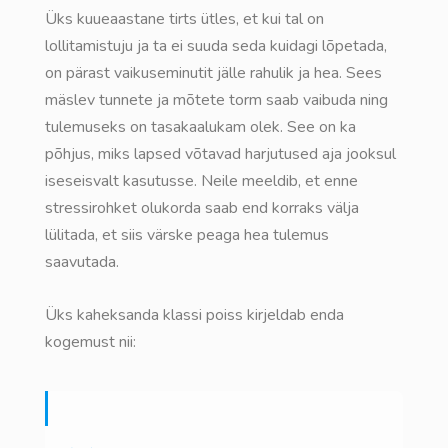
Üks kuueaastane tirts ütles, et kui tal on
lollitamistuju ja ta ei suuda seda kuidagi lõpetada,
on pärast vaikuseminutit jälle rahulik ja hea. Sees
mäslev tunnete ja mõtete torm saab vaibuda ning
tulemuseks on tasakaalukam olek. See on ka
põhjus, miks lapsed võtavad harjutused aja jooksul
iseseisvalt kasutusse. Neile meeldib, et enne
stressirohket olukorda saab end korraks välja
lülitada, et siis värske peaga hea tulemus
saavutada.
Üks kaheksanda klassi poiss kirjeldab enda
kogemust nii: