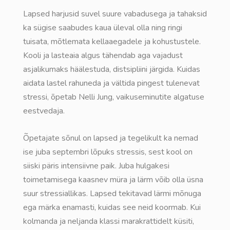
Lapsed harjusid suvel suure vabadusega ja tahaksid
ka sügise saabudes kaua üleval olla ning ringi
tuisata, mõtlemata kellaaegadele ja kohustustele.
Kooli ja lasteaia algus tähendab aga vajadust
asjalikumaks häälestuda, distsipliini järgida. Kuidas
aidata lastel rahuneda ja vältida pingest tulenevat
stressi, õpetab Nelli Jung, vaikuseminutite algatuse
eestvedaja.
Õpetajate sõnul on lapsed ja tegelikult ka nemad
ise juba septembri lõpuks stressis, sest kool on
siiski päris intensiivne paik. Juba hulgakesi
toimetamisega kaasnev müra ja lärm võib olla üsna
suur stressiallikas. Lapsed tekitavad lärmi mõnuga
ega märka enamasti, kuidas see neid koormab. Kui
kolmanda ja neljanda klassi marakrattidelt küsiti,