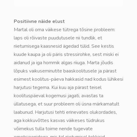
Positiivne näide elust
Martal oli oma väikese tütrega tõsine probleem:
laps oli rõivaste puudutusele nii tundlik, et
riietumisega kaasnesid ägedad tülid. See kestis
kuude kaupa ja oli päris stressirohke, sest miski ei
aidanud ja iga hommik algas riiuga. Marta jõudis
lõpuks vaikuseminutite baaskoolitusele ja pärast
esimest koolitus-päeva hakkasid nad kodus lühikesi
harjutusi tegema. Kui kuu aja pärast teisel
koolituspäeval kogemusi jagati, avastas ta
üllatusega, et suur probleem oli üsna märkamatult
laabunud. Harjutusi tehti erinevates olukordades,
aga kokkuvõttes kasvas väikeses tüdrukus
võimekus tulla toime nende tugevate