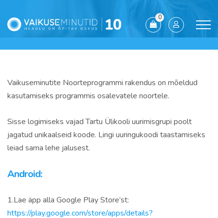
0
Vaikuseminutite Noorteprogrammi rakendus on mõeldud
kasutamiseks programmis osalevatele noortele.
Sisse logimiseks vajad Tartu Ülikooli uurimisgrupi poolt
jagatud unikaalseid koode. Lingi uuringukoodi taastamiseks
leiad sama lehe jalusest.
Android:
1.Lae äpp alla Google Play Store’st:
https://play.google.com/store/apps/details?