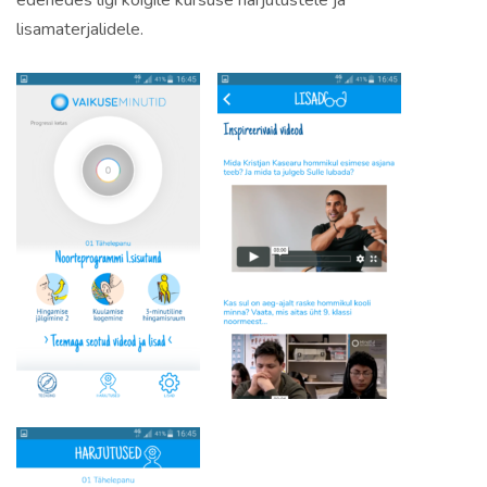
edenedes ligi kõigile kursuse harjutustele ja
lisamaterjalidele.