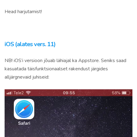
Head harjutamist!
iOS (alates vers. 11)
NB! iOS’i versioon jõuab lähiajal ka Appstore. Seniks saad
kasuatada täisfunktsionaalset rakendust järgides
alljärgnevaid juhiseid:
Videoesitaja