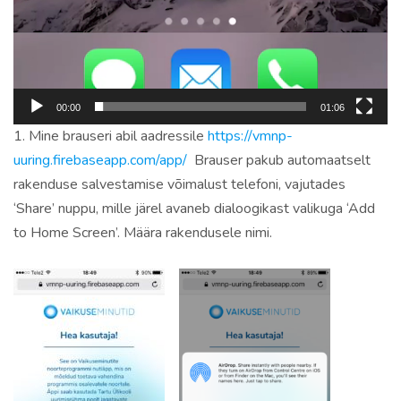
00:00
01:06
1. Mine brauseri abil aadressile
https://vmnp-
uuring.firebaseapp.com/app/
Brauser pakub automaatselt
rakenduse salvestamise võimalust telefoni, vajutades
‘Share’ nuppu, mille järel avaneb dialoogikast valikuga ‘Add
to Home Screen’. Määra rakendusele nimi.