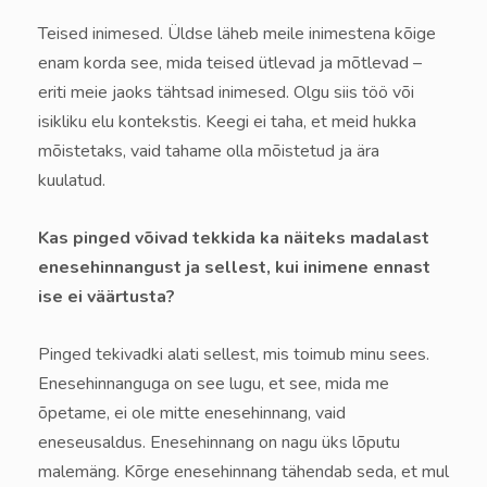
Teised inimesed. Üldse läheb meile inimestena kõige
enam korda see, mida teised ütlevad ja mõtlevad –
eriti meie jaoks tähtsad inimesed. Olgu siis töö või
isikliku elu kontekstis. Keegi ei taha, et meid hukka
mõistetaks, vaid tahame olla mõistetud ja ära
kuulatud.
Kas pinged võivad tekkida ka näiteks madalast
enesehinnangust ja sellest, kui inimene ennast
ise ei väärtusta?
Pinged tekivadki alati sellest, mis toimub minu sees.
Enesehinnanguga on see lugu, et see, mida me
õpetame, ei ole mitte enesehinnang, vaid
eneseusaldus. Enesehinnang on nagu üks lõputu
malemäng. Kõrge enesehinnang tähendab seda, et mul