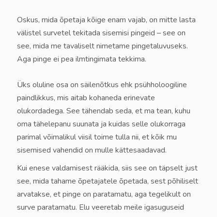
Oskus, mida õpetaja kõige enam vajab, on mitte lasta
välistel survetel tekitada sisemisi pingeid – see on
see, mida me tavaliselt nimetame pingetaluvuseks.
Aga pinge ei pea ilmtingimata tekkima.
Üks oluline osa on säilenõtkus ehk psühholoogiline
paindlikkus, mis aitab kohaneda erinevate
olukordadega. See tähendab seda, et ma tean, kuhu
oma tähelepanu suunata ja kuidas selle olukorraga
parimal võimalikul viisil toime tulla nii, et kõik mu
sisemised vahendid on mulle kättesaadavad.
Kui enese valdamisest rääkida, siis see on täpselt just
see, mida tahame õpetajatele õpetada, sest põhiliselt
arvatakse, et pinge on paratamatu, aga tegelikult on
surve paratamatu. Elu veeretab meile igasuguseid