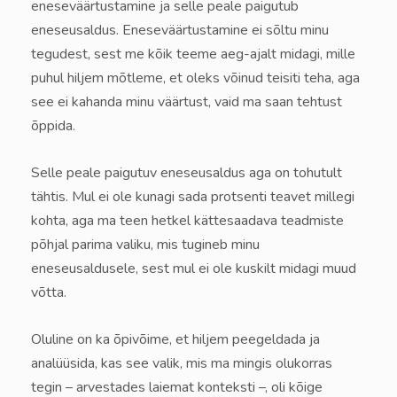
eneseväärtustamine ja selle peale paigutub
eneseusaldus. Eneseväärtustamine ei sõltu minu
tegudest, sest me kõik teeme aeg-ajalt midagi, mille
puhul hiljem mõtleme, et oleks võinud teisiti teha, aga
see ei kahanda minu väärtust, vaid ma saan tehtust
õppida.
Selle peale paigutuv eneseusaldus aga on tohutult
tähtis. Mul ei ole kunagi sada protsenti teavet millegi
kohta, aga ma teen hetkel kättesaadava teadmiste
põhjal parima valiku, mis tugineb minu
eneseusaldusele, sest mul ei ole kuskilt midagi muud
võtta.
Oluline on ka õpivõime, et hiljem peegeldada ja
analüüsida, kas see valik, mis ma mingis olukorras
tegin – arvestades laiemat konteksti –, oli kõige