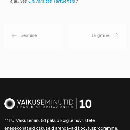
ajakirjas
Universitas Tartuensis
“/
Eelmine
Järgmine
MTÜ Vaikuseminutid pakub kõigile huvilistele
enesekohaseid oskuseid arendavaid koolitusprogramme.