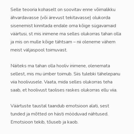
Selle teooria kohaselt on soovitav enne võimalikku
ähvardavasse (või ärevust tekitavasse) olukorda
sisenemist kinnitada endale oma kõige sügavamaid
väärtusi, st mis inimene ma selles olukorras tahan olla
ja mis on mulle kõige tähtsam – nii oleneme vähem
meist väljaspool toimuvast.
Näiteks ma tahan olla hooliv inimene, olenemata
sellest, mis mu ümber toimub. Siis tulebki tähelepanu
viia hoolivusele. Vaata, mida selles olukorras teha
saab, et hoolivust taolises raskes olukorras ellu viia.
Väärtuste taustal taandub emotsioon alati, sest
tunded ja mõtted on hästi mööduvad nähtused.
Emotsioon tekib, tõuseb ja kaob.