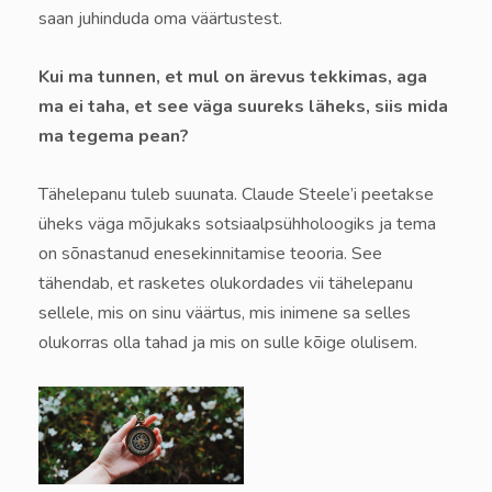
saan juhinduda oma väärtustest.
Kui ma tunnen, et mul on ärevus tekkimas, aga
ma ei taha, et see väga suureks läheks, siis mida
ma tegema pean?
Tähelepanu tuleb suunata. Claude Steele’i peetakse
üheks väga mõjukaks sotsiaalpsühholoogiks ja tema
on sõnastanud enesekinnitamise teooria. See
tähendab, et rasketes olukordades vii tähelepanu
sellele, mis on sinu väärtus, mis inimene sa selles
olukorras olla tahad ja mis on sulle kõige olulisem.