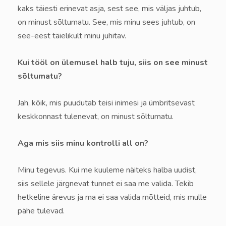
kaks täiesti erinevat asja, sest see, mis väljas juhtub,
on minust sõltumatu. See, mis minu sees juhtub, on
see-eest täielikult minu juhitav.
Kui tööl on ülemusel halb tuju, siis on see minust
sõltumatu?
Jah, kõik, mis puudutab teisi inimesi ja ümbritsevast
keskkonnast tulenevat, on minust sõltumatu.
Aga mis siis minu kontrolli all on?
Minu tegevus. Kui me kuuleme näiteks halba uudist,
siis sellele järgnevat tunnet ei saa me valida. Tekib
hetkeline ärevus ja ma ei saa valida mõtteid, mis mulle
pähe tulevad.