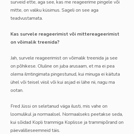
surveid ette, aga see, kas me reageerime pingele või
mitte, on valiku küsimus. Sageli on see aga
teadvustamata.
Kas survele reageerimist või mittereageerimist
on võimalik treenida?
Jah, survele reageerimist on võimalik treenida ja see
on põhikese. Oluline on juba arusaam, et ma ei pea
olema ilmtingimata pingestunud, kui minuga ei käituta
ühel või teisel viisil või kui asjad ei lähe nii, nagu ma
ootan.
Fred Jüssi on seletanud väga ilusti, mis vahe on
loomulikul ja normaalsel. Normaalseks peetakse seda,
kui sõidad Kopli trammiga Koplisse ja trammi­põrand on
päevalilleseemneid täis.