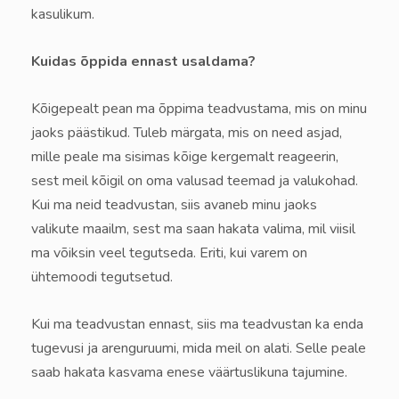
kasulikum.
Kuidas õppida ennast usaldama?
Kõigepealt pean ma õppima teadvustama, mis on minu
jaoks päästikud. Tuleb märgata, mis on need asjad,
mille peale ma sisimas kõige kergemalt reageerin,
sest meil kõigil on oma valusad teemad ja valukohad.
Kui ma neid teadvustan, siis avaneb minu jaoks
valikute maailm, sest ma saan hakata valima, mil viisil
ma võiksin veel tegutseda. Eriti, kui varem on
ühtemoodi tegutsetud.
Kui ma teadvustan ennast, siis ma teadvustan ka enda
tugevusi ja arenguruumi, mida meil on alati. Selle peale
saab hakata kasvama enese väärtuslikuna tajumine.