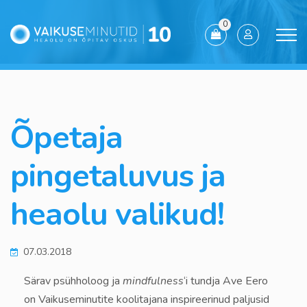
0
Õpetaja
pingetaluvus ja
heaolu valikud!
07.03.2018
Särav psühholoog ja
mindfulness
‘i tundja Ave Eero
on Vaikuseminutite koolitajana inspireerinud paljusid