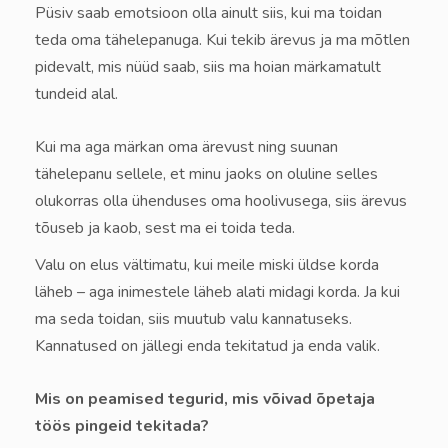
Püsiv saab emotsioon olla ainult siis, kui ma toidan
teda oma tähelepanuga. Kui tekib ärevus ja ma mõtlen
pidevalt, mis nüüd saab, siis ma hoian märkamatult
tundeid alal.
Kui ma aga märkan oma ärevust ning suunan
tähelepanu sellele, et minu jaoks on oluline selles
olukorras olla ühenduses oma hoolivusega, siis ärevus
tõuseb ja kaob, sest ma ei toida teda.
Valu on elus vältimatu, kui meile miski üldse korda
läheb – aga inimestele läheb alati midagi korda. Ja kui
ma seda toidan, siis muutub valu kannatuseks.
Kannatused on jällegi enda tekitatud ja enda valik.
Mis on peamised tegurid, mis võivad õpetaja
töös pingeid tekitada?