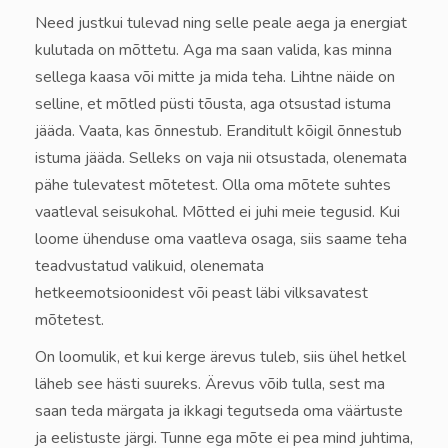
Need justkui tulevad ning selle peale aega ja energiat
kulutada on mõttetu. Aga ma saan valida, kas minna
sellega kaasa või mitte ja mida teha. Lihtne näide on
selline, et mõtled püsti tõusta, aga otsustad istuma
jääda. Vaata, kas õnnestub. Eranditult kõigil õnnestub
istuma jääda. Selleks on vaja nii otsustada, olenemata
pähe tulevatest mõtetest. Olla oma mõtete suhtes
vaatleval seisukohal. Mõtted ei juhi meie tegusid. Kui
loome ühenduse oma vaatleva osaga, siis saame teha
teadvustatud valikuid, olenemata
hetkeemotsioonidest või peast läbi vilksavatest
mõtetest.
On loomulik, et kui kerge ärevus tuleb, siis ühel hetkel
läheb see hästi suureks. Ärevus võib tulla, sest ma
saan teda märgata ja ikkagi tegutseda oma väärtuste
ja eelistuste järgi. Tunne ega mõte ei pea mind juhtima,