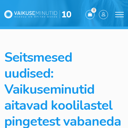
0
Seitsmesed
uudised:
Vaikuseminutid
aitavad koolilastel
pingetest vabaneda