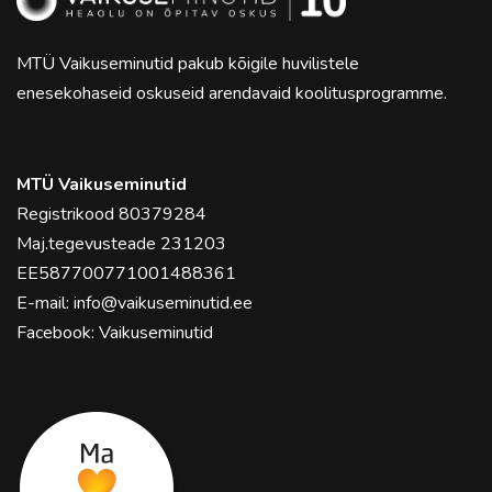
MTÜ Vaikuseminutid pakub kõigile huvilistele
enesekohaseid oskuseid arendavaid koolitusprogramme.
MTÜ Vaikuseminutid
Registrikood 80379284
Maj.tegevusteade 231203
EE587700771001488361
E-mail:
info@vaikuseminutid.ee
Facebook:
Vaikuseminutid