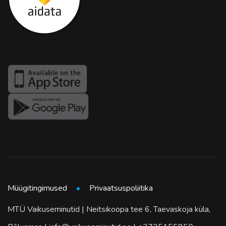
Müügitingimused
Privaatsuspoliitika
MTÜ Vaikuseminutid | Neitsikoopa tee 6, Taevaskoja küla,