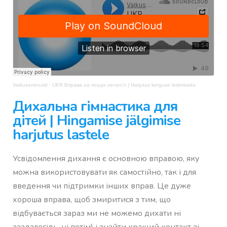
Vaikuseminutid
·
UKR Вправа на пошук легкості | Harjutus kerguse leidmiseks
Дихальна гімнастика для
дітей | Hingamise jälgimise
harjutus lastele
Усвідомлення дихання є основною вправою, яку
можна використовувати як самостійно, так і для
введення чи підтримки інших вправ. Це дуже
хороша вправа, щоб змиритися з тим, що
відбувається зараз ми не можемо дихати ні