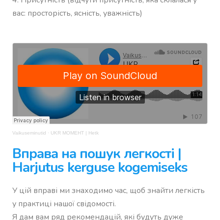
4. Присутність (відчути присутність, яка склалася у
вас: просторість, ясність, уважність)
Vaikuseminutid
·
UKR МОМЕНТ | Hetk
Вправа на пошук легкості |
Harjutus kerguse kogemiseks
У цій вправі ми знаходимо час, щоб знайти легкість
у практиці нашої свідомості.
Я дам вам ряд рекомендацій, які будуть дуже