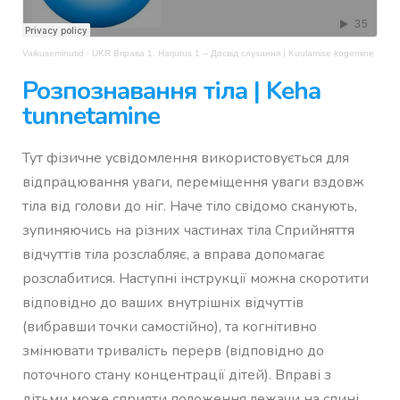
Vaikuseminutid
·
UKR Вправа 1. Harjutus 1 -- Досвід слухання | Kuulamise kogemine
Розпознавання тіла | Keha
tunnetamine
Тут фізичне усвідомлення використовується для
відпрацювання уваги, переміщення уваги вздовж
тіла від голови до ніг. Наче тіло свідомо сканують,
зупиняючись на різних частинах тіла Сприйняття
відчуттів тіла розслабляє, а вправа допомагає
розслабитися. Наступні інструкції можна скоротити
відповідно до ваших внутрішніх відчуттів
(вибравши точки самостійно), та когнітивно
змінювати тривалість перерв (відповідно до
поточного стану концентрації дітей). Вправі з
дітьми може сприяти положення лежачи на спині.