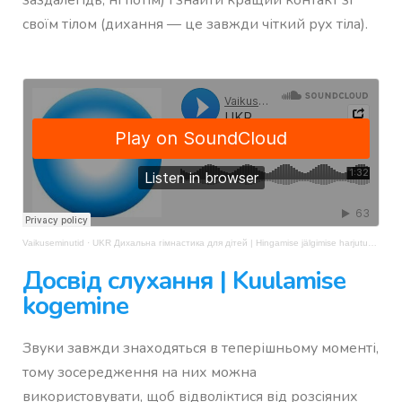
заздалегідь, ні потім) і знайти кращий контакт зі
своїм тілом (дихання — це завжди чіткий рух тіла).
Vaikuseminutid
·
UKR Дихальна гімнастика для дітей | Hingamise jälgimise harjutus lastele
Досвід слухання | Kuulamise
kogemine
Звуки завжди знаходяться в теперішньому моменті,
тому зосередження на них можна
використовувати, щоб відволіктися від розсіяних