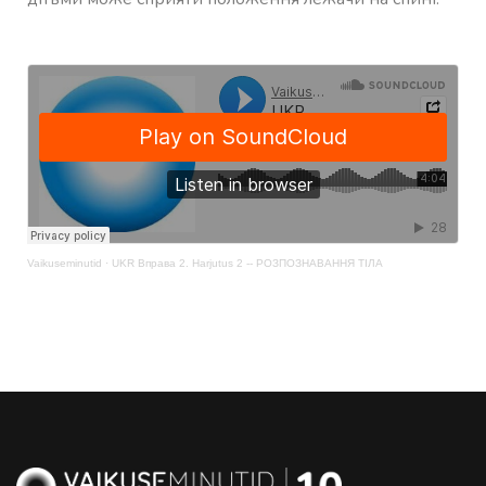
Vaikuseminutid
·
UKR Вправа 2. Harjutus 2 -- РОЗПОЗНАВАННЯ ТІЛА