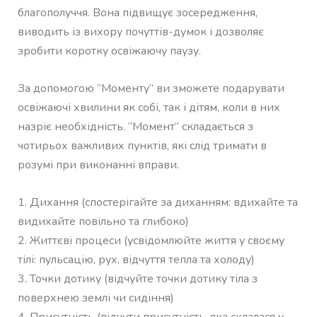
благополуччя. Вона підвищує зосередження,
виводить із вихору почуттів-думок і дозволяє
зробити коротку освіжаючу паузу.
За допомогою “Моменту” ви зможете подарувати
освіжаючі хвилини як собі, так і дітям, коли в них
назріє необхідність. “Момент” складається з
чотирьох важливих пунктів, які слід тримати в
розумі при виконанні вправи.
1. Дихання (спостерігайте за диханням: вдихайте та
видихайте повільно та глибоко)
2. Життєві процеси (усвідомлюйте життя у своєму
тілі: пульсацію, рух, відчуття тепла та холоду)
3. Точки дотику (відчуйте точки дотику тіла з
поверхнею землі чи сидіння)