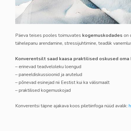
Päeva teises pooles toimuvates
kogemuskodades
on o
tähelepanu arendamine, stressijuhtimine, teadlik vanemlu
Konverentsilt saad kaasa praktilised oskused oma
– erinevad teadveloleku loengud
– paneeldiskussioonid ja arutelud
– põnevad esinejad nii Eestist kui ka välismaalt
– praktilised kogemuskojad
Konverentsi täpne ajakava koos piletiinfoga nüüd avalik:
h