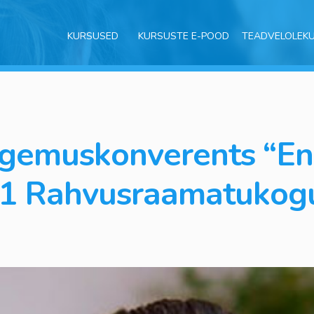
KURSUSED
KURSUSTE E-POOD
TEADVELOLEK
ogemuskonverents “En
11 Rahvusraamatukog