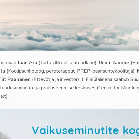
 astuvad
Jaan Aru
(Tartu Ülikooli ajuteadlane),
Riina Raudne
(PhD
lu
(Koolipsühholoog, pereterapeut, PREP-paarisuhtekoolitaja),
Tiit Paananen
(Ettevõtja ja investor) jt. Erikülalisena saabub Su
 teadusuuringute ja praktiseerimise keskuses (Centre for Mindfuln
alt).