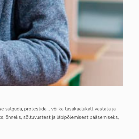
se sulguda, protestida… või ka tasakaalukalt vastata ja
ks, õnneks, sõltuvustest ja läbipõlemisest pääsemiseks,