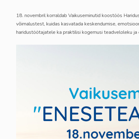
18. novembril korraldab Vaikuseminutid koostöös Haridus-
võimalustest, kuidas kasvatada keskendumise, emotsioon
haridustöötajatele ka praktilisi kogemusi teadveloleku 