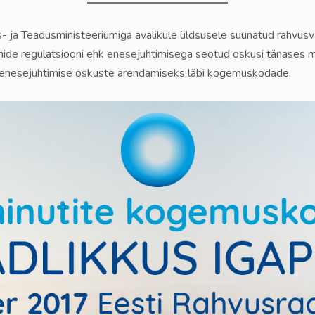
 ja Teadusministeeriumiga avalikule üldsusele suunatud rahvusvah
ide regulatsiooni ehk enesejuhtimisega seotud oskusi tänases 
ja enesejuhtimise oskuste arendamiseks läbi kogemuskodade.