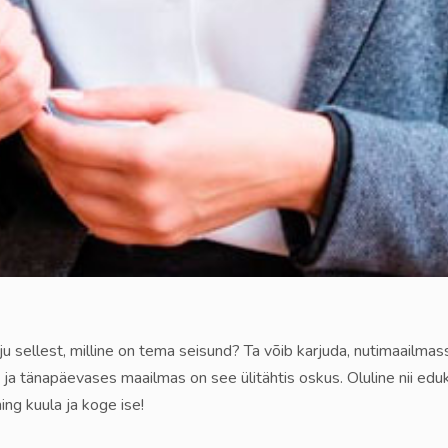
u sellest, milline on tema seisund? Ta võib karjuda, nutimaailmas
 ja tänapäevases maailmas on see ülitähtis oskus. Oluline nii edu
ng kuula ja koge ise!