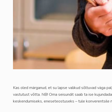
Kas oled märganud, et su lapse valikud sõltuvad väga palj
vastutust võtta. NB! Oma seisundit saab ta ise kujundada
keskendumiseks, eneseteostuseks – tule konverentsile ni