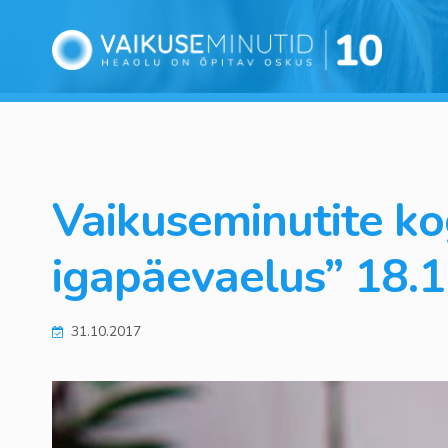
Vaikuseminutite k
igapäevaelus” 18.
31.10.2017