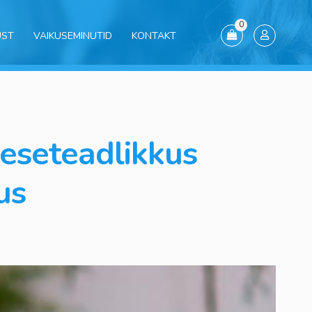
0
UST
VAIKUSEMINUTID
KONTAKT
eseteadlikkus
us