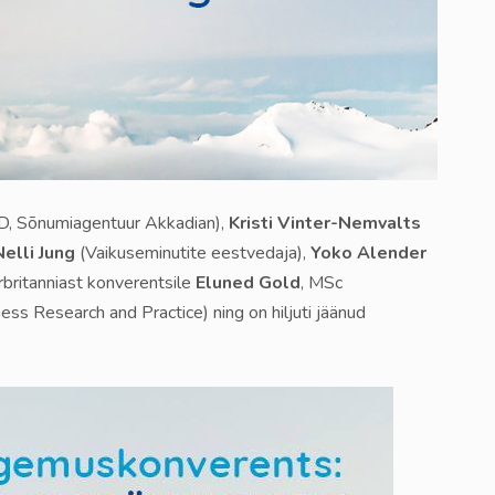
, Sõnumiagentuur Akkadian),
Kristi Vinter-Nemvalts
Nelli Jung
(Vaikuseminutite eestvedaja),
Yoko Alender
urbritanniast konverentsile
Eluned Gold
, MSc
ess Research and Practice) ning on hiljuti jäänud