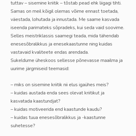
tuttav – sisemine kriitik – tõstab pead ehk liigagi tihti.
Samas on meil kõigil olemas võime ennast toetada,
väestada, lohutada ja innustada. Me saame kasvada
iseenda parimateks sõpradeks, kui seda vaid soovime.
Selles meistriklassis saamegi teada, mida tähendab
enesesõbralikkus ja enesekaastunne ning kuidas
vastavaid kvaliteete endas arendada.
Sukeldume üheskoos sellesse põnevasse maailma ja
uurime järgmiseid teemasid:
– miks on sisemine kriitik nii elus igaühes meis?
– kuidas austada enda sees olevat kriitikut ja
kasvatada kaastundjat?
– kuidas motiveerida end kaastunde kaudu?
– kuidas tuua enesesõbralikkus ja -kaastunne
suhetesse?