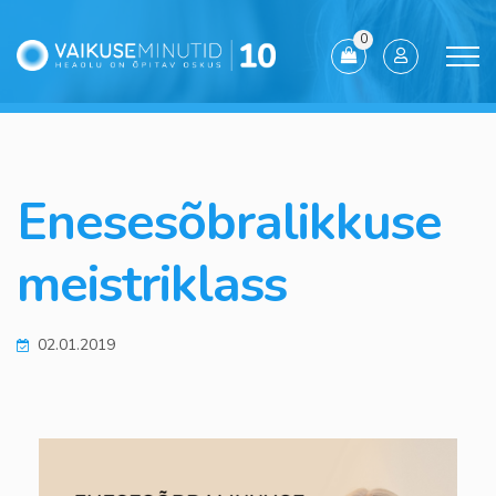
0
Enesesõbralikkuse
meistriklass
02.01.2019