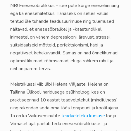
NB! Enesesõbralikkus – see pole kõrge enesehinnang
ega ka enesehaletsus. Tänaseks on selles vallas
tehtud üle tuhande teadusuurimuse ning tulemused
näitavad, et enesesõbralikel ja -kaastundlikel
inimestel on vähem depressiooni, ärevust, stressi,
suitsidaalseid mõtteid, perfektsionismi, häbi ja
negatiivset kehakuvandit. Samas on nad õnnelikumad,
optimistlikumad, rõõmsamad, eluga rohkem rahul ja
neil on parem tervis.
Meistriklassi viib läbi Helena Väljaste. Helena on
Tallinna Ülikooli haridusega psühholoog, kes on
praktiseerinud 10 aastat teadvelolekut (mindfulness)
ning rakendab seda oma töös terapeudi ja koolitajana.
Ta on ka Vaikuseminutite
teadveloleku kursuse
looja.
Viimasel ajal paelub teda enesesõbralikkuse- ja