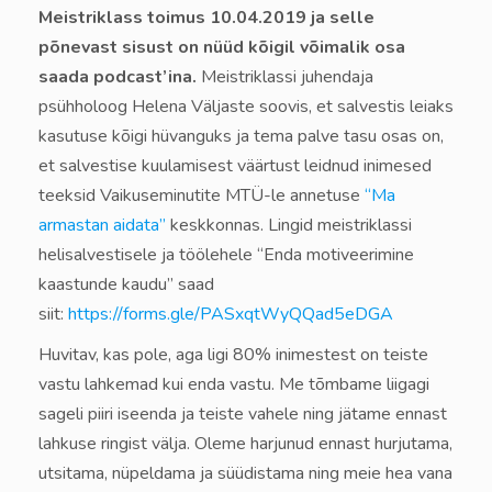
Meistriklass toimus 10.04.2019 ja selle
põnevast sisust on nüüd kõigil võimalik osa
saada podcast’ina.
Meistriklassi juhendaja
psühholoog Helena Väljaste soovis, et salvestis leiaks
kasutuse kõigi hüvanguks ja tema palve tasu osas on,
et salvestise kuulamisest väärtust leidnud inimesed
teeksid Vaikuseminutite MTÜ-le annetuse
“Ma
armastan aidata”
keskkonnas. Lingid meistriklassi
helisalvestisele ja töölehele “Enda motiveerimine
kaastunde kaudu” saad
siit:
https://forms.gle/PASxqtWyQQad5eDGA
Huvitav, kas pole, aga ligi 80% inimestest on teiste
vastu lahkemad kui enda vastu. Me tõmbame liigagi
sageli piiri iseenda ja teiste vahele ning jätame ennast
lahkuse ringist välja. Oleme harjunud ennast hurjutama,
utsitama, nüpeldama ja süüdistama ning meie hea vana