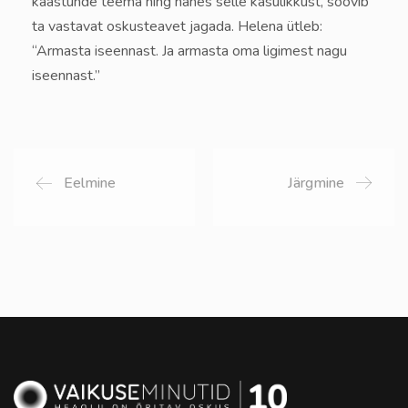
kaastunde teema ning nähes selle kasulikkust, soovib
ta vastavat oskusteavet jagada. Helena ütleb:
“Armasta iseennast. Ja armasta oma ligimest nagu
iseennast.”
Eelmine
Järgmine