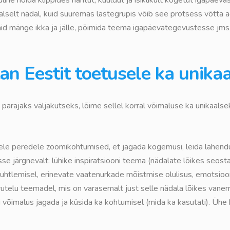
lselt nädal, kuid suuremas lastegrupis võib see protsess võtta a
aid mänge ikka ja jälle, põimida teema igapäevategevustesse jms,
tan Eestit toetusele ka unik
parajaks väljakutseks, lõime sellel korral võimaluse ka unikaalse
tele peredele zoomikohtumised, et jagada kogemusi, leida lahen
se järgnevalt: lühike inspiratsiooni teema (nädalate lõikes seosta
uhtlemisel, erinevate vaatenurkade mõistmise olulisus, emotsioon
telu teemadel, mis on varasemalt just selle nädala lõikes vanem
 oli võimalus jagada ja küsida ka kohtumisel (mida ka kasutati). 