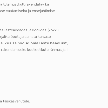
 ja tulemuslikult rakendatav ka
asse vaatamiseka ja ensejuhtimise
es lasteaedades ja koolides (kokku
rjaliku õpetajaraamatu kursuse
a, kes sa hoolid oma laste heaolust,
 rakendamiseks koolieelikute rühmas ja I
a täiskasvanutele.