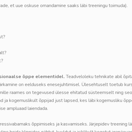
päevade, et uue oskuse omandamine saaks läbi treeningu toimuda).
st?
alt?
t?
sionaalse õppe elementidel.
Teadveloleku tehnikate abil õpi
ärkamine on eelduseks enesejuhtimisel. Ülesehtuselt toetub kurs
ille raames on tegevused ülesse ehitatud süsteemselt ning seo
d ja kogemuslikult õppijad just lapsed, kes läbi kogemusliku õpp
mise ampluaad laiendada.
ressivabamaks õppimiseks ja kasvamiseks. Järjepidev treening lä
ne hoida klippides nähtut, kuuldut ja isiklikult kogetut igapäeva