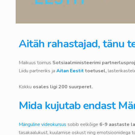
Aitäh rahastajad, tänu te
Maikuus toimus
Sotsiaalministeerimi partnerlusproj
Liidu partneriks ja
Aitan Eestit
toetusel,
lasterikaste
Kokku
osales ligi 200 suurperet.
Mida kujutab endast Män
Mänguline videokursus
sobib eelkõige
6-9 aastaste l
tasakaalukust, kuulamise oskust ning emotsioonidega to