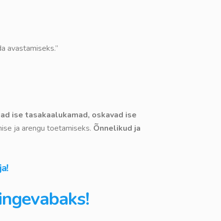
da avastamiseks.”
nad ise tasakaalukamad, oskavad ise
mise ja arengu toetamiseks.
Õnnelikud ja
a!
ingevabaks!