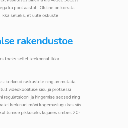
ega ka pool aastat. Oluline on korrata
 ikka selleks, et uute oskuste
aalse rakendustoe
ks toeks sellel teekonnal. Ikka
dusi kerkinud raskustele ning ammutada
tult videokoolituse sisu ja protsessi
i regulatsiooni ja hingamise seosed ning
atel kerkinud, mõni kogemuslugu kas siis
Ühe kohtumise pikkuseks kujunes umbes 20-