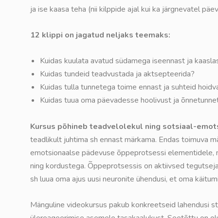
ja ise kaasa teha (nii kilppide ajal kui ka järgnevatel 
12 klippi on jagatud neljaks teemaks:
Kuidas kuulata avatud südamega iseennast ja kaasla
Kuidas tundeid teadvustada ja aktsepteerida?
Kuidas tulla tunnetega toime ennast ja suhteid hoidv
Kuidas tuua oma päevadesse hoolivust ja õnnetunne
Kursus põhineb teadvelolekul ning sotsiaal-emot
teadlikult juhtima sh ennast märkama. Endas toimuva m
emotsionaalse pädevuse õppeprotsessi elementidele, m
ning kordustega. Õppeprotsessis on aktiivsed tegutseja
sh luua oma ajus uusi neuronite ühendusi, et oma käitu
Mänguline videokursus pakub konkreetseid lahendusi st
ülereageerimise asemele tasakaalukust. Seetõttu on oluli