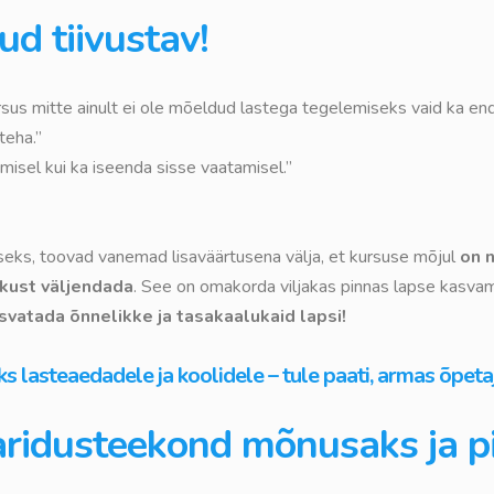
ud tiivustav!
ursus mitte ainult ei ole mõeldud lastega tegelemiseks vaid ka en
teha.”
isel kui ka iseenda sisse vaatamisel.”
seks, toovad vanemad lisaväärtusena välja, et kursuse mõjul
on 
kkust väljendada
. See on omakorda viljakas pinnas lapse kasva
atada õnnelikke ja tasakaalukaid lapsi!
 lasteaedadele ja koolidele – tule paati, armas õpetaj
aridusteekond mõnusaks ja p