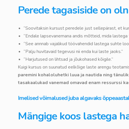
Perede tagasiside on oln
“Soovitaksin kursust peredele just sellepärast, et k
“Endale lapsevanemana andis mõtteid, mida lastega 
“See annnab vajalikud töövahendid lastega suhte loom
“Palju huvitavaid tegevusi nii enda kui laste jaoks.”
“Harjutused on lihtsad ja jõukohased kõigile.”
Kuigi kursus on suunatud eelkõige laste arengu teotami
paremini kohaloluhetki luua ja nautida ning tänuli
tasakaalukad vanemad omavad enam ressurssi kasv
Imelised võimalused juba algavaks õppeaastaks
Mängige koos lastega h