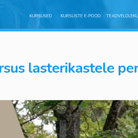
KURSUSED
KURSUSTE E-POOD
TEADVELOLEK
sus lasterikastele pe