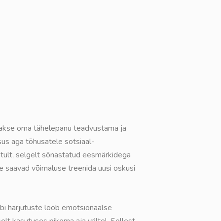
takse oma tähelepanu teadvustama ja
us aga tõhusatele sotsiaal-
tult, selgelt sõnastatud eesmärkidega
e saavad võimaluse treenida uusi oskusi
bi harjutuste loob emotsionaalse
selt kasutuses pikema aja vältel. Sellest