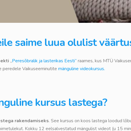
ile saime luua olulist väärtu
ekti
„
Peresõbralik ja lasterikas Eesti”
raames, kus MTÜ Vaikusem
le peredele Vaikuseeminutite
mänguline videokursus.
guline kursus lastega?
astega rakendamiseks
. See kursus on koos lastega loodud lõ
imetulekut. Kokku 12 eelsalvestatud mängulist videot (u 15 min)