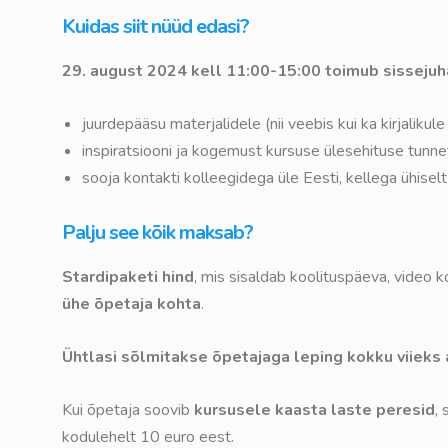
Kuidas siit nüüd edasi?
29. august 2024 kell 11:00-15:00 toimub sissejuh
juurdepääsu materjalidele (nii veebis kui ka kirjalikule
inspiratsiooni ja kogemust kursuse ülesehituse tunn
sooja kontakti kolleegidega üle Eesti, kellega ühisel
Palju see kõik maksab?
Stardipaketi hind
, mis sisaldab koolituspäeva, video k
ühe õpetaja kohta
.
Ühtlasi sõlmitakse õpetajaga leping kokku viieks 
Kui õpetaja soovib
kursusele kaasta laste peresid
,
kodulehelt 10 euro eest.