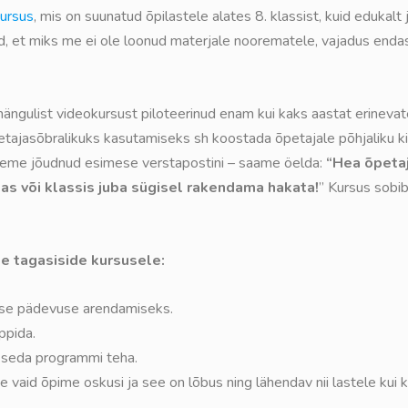
ursus
, mis on suunatud õpilastele alates 8. klassist, kuid edukalt
itud, et miks me ei ole loonud materjale noorematele, vajadus end
ulist videokursust piloteerinud enam kui kaks aastat erinevat
tajasõbralikuks kasutamiseks sh koostada õpetajale põhjaliku ki
oleme jõudnud esimese verstapostini – saame öelda:
“Hea õpetaj
as või klassis juba sügisel rakendama hakata!
” Kursus sobib
de tagasiside kursusele:
alse pädevuse arendamiseks.
ppida.
v seda programmi teha.
vaid õpime oskusi ja see on lõbus ning lähendav nii lastele kui k