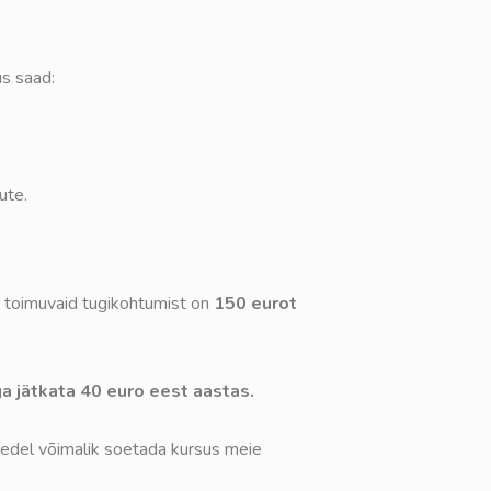
us saad:
ute.
ul toimuvaid tugikohtumist on
150 eurot
a jätkata 40 euro eest aastas.
redel võimalik soetada kursus meie