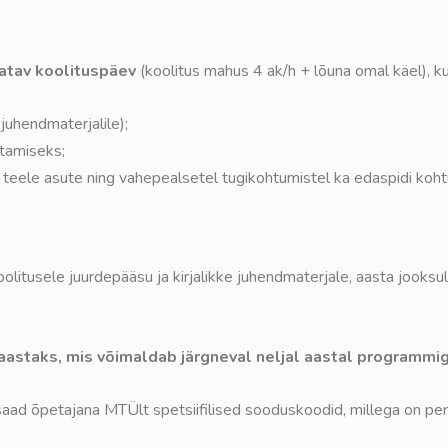
atav koolituspäev
(koolitus mahus 4 ak/h + lõuna omal käel), k
 juhendmaterjalile);
etamiseks;
t teele asute ning vahepealsetel tugikohtumistel ka edaspidi koht
oolitusele juurdepääsu ja kirjalikke juhendmaterjale, aasta jooks
aastaks, mis võimaldab järgneval neljal aastal programmig
 saad õpetajana MTÜlt spetsiifilised sooduskoodid, millega on pe