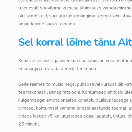
tulenevalt soovitame kursuse läbimiseks varuda minimaa
olulisi mõtteid, suunata lapsi mängima teemat kinnistav
omandamine saaks toimuda.
Sel korral lõime tänu Ai
Kuna iseseisvalt iga videokursuse läbimine võib osutuda 
eesmärgiga toetada perede teekonda.
Selle raames toimusid neljal pühapäeval kursust läbiva
teemakohast lisainspiratsiooni. Kohtumised ehitusid üles
kulgemisega: emotsionaalse kohalolu olulisus lapsega s
viimasel kohtumisel vanema enesekaastunde teema), aru
videos lastelt või ka jutustades edasi jagatult, ühtlasi
25 minutit.