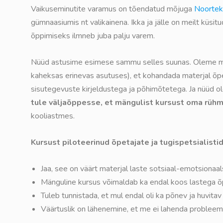
Vaikuseminutite varamus on tõendatud mõjuga
Noortek
gümnaasiumis nt valikainena. Ikka ja jälle on meilt küs
õppimiseks ilmneb juba palju varem.
Nüüd astusime esimese sammu selles suunas. Oleme mäng
kaheksas erinevas asutuses), et kohandada materjal õpe
sisutegevuste kirjeldustega ja põhimõtetega. Ja nüüd 
tule väljaõppesse, et mängulist kursust oma rühm
kooliastmes.
Kursust piloteerinud õpetajate ja tugispetsialisti
Jaa, see on väärt materjal laste sotsiaal-emotsiona
Mänguline kursus võimaldab ka endal koos lastega õ
Tuleb tunnistada, et mul endal oli ka põnev ja huvita
Väärtuslik on lähenemine, et me ei lahenda probleeme 