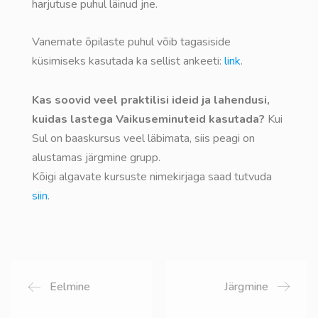
harjutuse puhul läinud jne.
Vanemate õpilaste puhul võib tagasiside
küsimiseks kasutada ka sellist ankeeti:
link
.
Kas soovid veel praktilisi ideid ja lahendusi,
kuidas lastega Vaikuseminuteid kasutada?
Kui
Sul on baaskursus veel läbimata, siis peagi on
alustamas järgmine grupp.
Kõigi algavate kursuste nimekirjaga saad tutvuda
siin
.
Eelmine
Järgmine