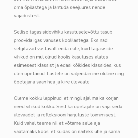
oma õpilastega ja lähtuda seejuures nende
vajadustest.
Sellise tagasisidevihiku kasutuselevõttu tasub
proovida igas vanuses koolilastega. Eks nad
selgitavad vastavalt enda eale, kuid tagasiside
vihikud on mul olnud koolis kasutuses alates
esimesest klassist ja edasi kõikides klassides, kus
olen õpetanud. Lastele on väljendamine oluline ning
õpetajana saan hea ja kiire ülevaate.
Oleme kokku leppinud, et mingil ajal ma ka korjan
need vihikud kokku. Sest ka õpetajale on vaja seda
ülevaadet ja refleksiooni harjutuste toimimisest.
Kuid vahel teeme nii, et võtame selle aja
vaatamaks koos, et kuidas on näiteks ühe ja sama