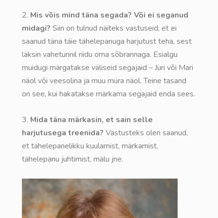
2.
Mis võis mind täna segada? Või ei seganud
midagi?
Siin on tulnud näiteks vastuseid, et ei
saanud täna täie tähelepanuga harjutust teha, sest
läksin vahetunnil riidu oma sõbrannaga. Esialgu
muidugi märgatakse väliseid segajaid – Jüri või Mari
näol või veesolina ja muu müra näol. Teine tasand
on see, kui hakatakse märkama segajaid enda sees.
3.
Mida täna märkasin, et sain selle
harjutusega treenida?
Vastusteks olen saanud,
et tähelepanelikku kuulamist, märkamist,
tähelepanu juhtimist, mälu jne.