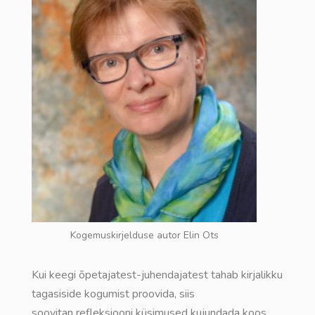
Kogemuskirjelduse autor Elin Ots
Kui keegi õpetajatest-juhendajatest tahab kirjalikku
tagasiside kogumist proovida, siis
soovitan refleksiooni küsimused kujundada koos