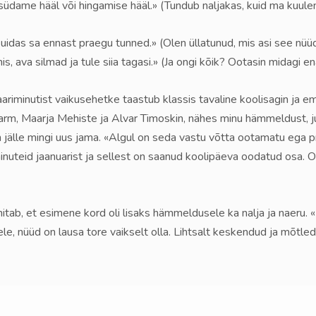
üdame hääl või hingamise hääl.» (Tundub naljakas, kuid ma kuulen
uidas sa ennast praegu tunned.» (Olen üllatunud, mis asi see nüüd 
is, ava silmad ja tule siia tagasi.» (Ja ongi kõik? Ootasin midagi e
ariminutist vaikusehetke taastub klassis tavaline koolisagin ja 
arm, Maarja Mehiste ja Alvar Timoskin, nähes minu hämmeldust, j
 jälle mingi uus jama. «Algul on seda vastu võtta ootamatu ega p
nuteid jaanuarist ja sellest on saanud koolipäeva oodatud osa. 
nitab, et esimene kord oli lisaks hämmeldusele ka nalja ja naeru
le, nüüd on lausa tore vaikselt olla. Lihtsalt keskendud ja mõtled