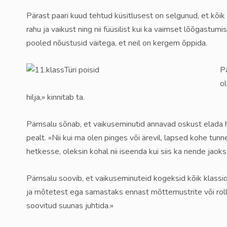
Pärast paari kuud tehtud küsitlusest on selgunud, et kõik 
rahu ja vaikust ning nii füüsilist kui ka vaimset lõõgastum
pooled nõustusid väitega, et neil on kergem õppida.
P
ol
hilja,» kinnitab ta.
Pärnsalu sõnab, et vaikuseminutid annavad oskust elada 
pealt. «Nii kui ma olen pinges või ärevil, lapsed kohe t
hetkesse, oleksin kohal nii iseenda kui siis ka nende jaoks
Pärnsalu soovib, et vaikuseminuteid kogeksid kõik klassid
ja mõtetest ega samastaks ennast mõttemustrite või roll
soovitud suunas juhtida.»