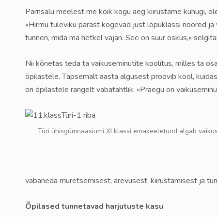
Pärnsalu meelest me kõik kogu aeg kiirustame kuhugi, ole
«Hirmu tuleviku pärast kogevad just lõpuklassi noored j
tunnen, mida ma hetkel vajan. See on suur oskus,» selgita
Nii kõnetas teda ta vaikuseminutite koolitus, milles ta o
õpilastele. Täpsemalt aasta algusest proovib kool, kuidas
on õpilastele rangelt vabatahtlik. «Praegu on vaikuseminut
Türi ühisgümnaasiumi XI klassi emakeeletund algab vaikusem
vabaneda muretsemisest, ärevusest, kiirustamisest ja tu
Õpilased tunnetavad harjutuste kasu