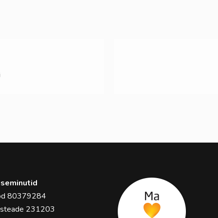
i
seminutid
ood 80379284
usteade 231203