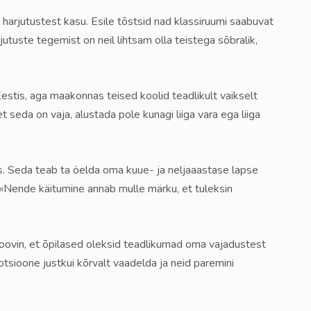
 harjutustest kasu. Esile tõstsid nad klassiruumi saabuvat
jutuste tegemist on neil lihtsam olla teistega sõbralik,
stis, aga maakonnas teised koolid teadlikult vaikselt
t seda on vaja, alustada pole kunagi liiga vara ega liiga
s. Seda teab ta öelda oma kuue- ja neljaaastase lapse
. «Nende käitumine annab mulle märku, et tuleksin
«Soovin, et õpilased oleksid teadlikumad oma vajadustest
sioone justkui kõrvalt vaadelda ja neid paremini