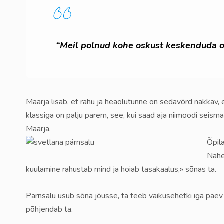
“Meil polnud kohe oskust keskenduda ole
Maarja lisab, et rahu ja heaolutunne on sedavõrd nakkav, 
klassiga on palju parem, see, kui saad aja niimoodi seisma
Maarja.
Õpil
Nähe
kuulamine rahustab mind ja hoiab tasakaalus,» sõnas ta.
Pärnsalu usub sõna jõusse, ta teeb vaikusehetki iga päe
põhjendab ta.