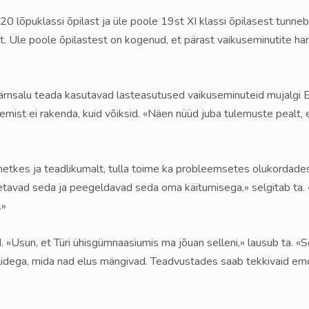
20 lõpuklassi õpilast ja üle poole 19st XI klassi õpilasest tunneb
ist. Üle poole õpilastest on kogenud, et pärast vaikuseminutite har
ärnsalu teada kasutavad lasteasutused vaikuseminuteid mujalgi Ee
emist ei rakenda, kuid võiksid. «Näen nüüd juba tulemuste pealt, e
hetkes ja teadlikumalt, tulla toime ka probleemsetes olukordade
unnetavad seda ja peegeldavad seda oma käitumisega,» selgitab ta
.»
. «Usun, et Türi ühisgümnaasiumis ma jõuan selleni,» lausub ta. 
idega, mida nad elus mängivad. Teadvustades saab tekkivaid emot