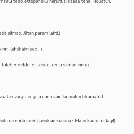
rnsalu teeb ettepaneku harjutusi kaasa teha. Nõustun.
da silmad. Jätan parem lahti.)
kinni-lahtikäimised…)
 tuleb meelde, et teistel on ju silmad kinni.)
tan vargsi ringi ja näen vaid kinnisilmi liikumatult
hääli ma enda seest peaksin kuulma? Ma ei kuule midagi!)