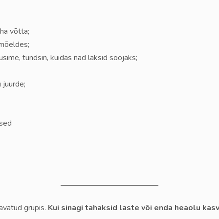
ha võtta;
 mõeldes;
sime, tundsin, kuidas nad läksid soojaks;
 juurde;
ased
avatud grupis.
Kui sinagi tahaksid laste või enda heaolu ka