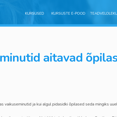
KURSUSED
KURSUSTE E-POOD
TEADVELOLEK
minutid aitavad õpila
 vaikuseminutid ja kui algul pidasidki õpilased seda mingiks uuek