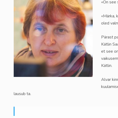
«On see s
«Märka, k
oled valm
Pärast pa
Kätlin Sa
et see on
vaikusemi
Kätlin.
Alvar kin
kuulamise
lausub ta.