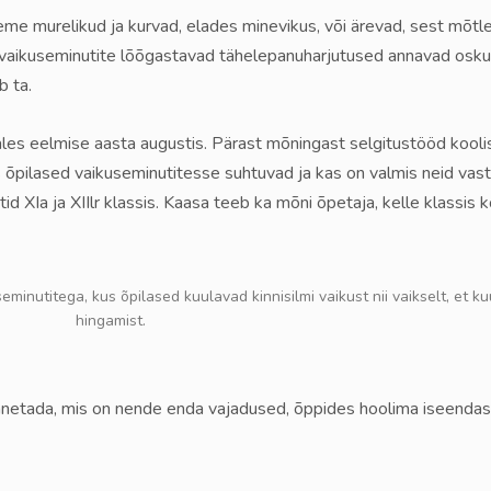
me murelikud ja kurvad, elades minevikus, või ärevad, sest mõtle
a vaikuseminutite lõõgastavad tähelepanuharjutused annavad osku
b ta.
sales eelmise aasta augustis. Pärast mõningast selgitustööd kooli
 õpilased vaikuseminutitesse suhtuvad ja kas on valmis neid vast
id XIa ja XIIlr klassis. Kaasa teeb ka mõni õpetaja, kelle klassis
inutitega, kus õpilased kuulavad kinnisilmi vaikust nii vaikselt, et k
hingamist.
nnetada, mis on nende enda vajadused, õppides hoolima iseendast,