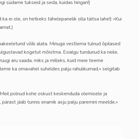
gi südame tukseid ja seda, kuidas hingan!)
ka ei ole, on hetkeks tähelepanelik olla täitsa lahe!) «Kui
namat.)
emakeeletund võib alata. Minuga vestlema tulnud õpilased
ulgustavad kogetut mõistma. Esialgu tundunud ka neile,
ruugi aru saada, miks ja milleks, kuid meie teeme
Oleme ka omavahel suheldes palju rahulikumad,» selgitab
. «Meil polnud kohe oskust keskenduda olemisele ja
, pärast jääb tunnis enamik asju palju paremini meelde,»