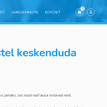
0
UST
VAIKUSEMINUTID
KONTAKT
stel keskenduda
s jamaks, siis nüüd nad lausa ootavad neid.