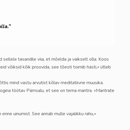
lla.”
ellele tasandile viia, et mõelda ja vaikselt olla. Koos
id võiksid kõik proovida, see tõesti toimib hästi,» ütleb
ttis mind vastu arvutist kõlav meditatiivne muusika.
ogina töötav Pärnsalu, et see on tema mantra. «Mantrate
enne uinumist. See annab mulle vajalikku rahu,»