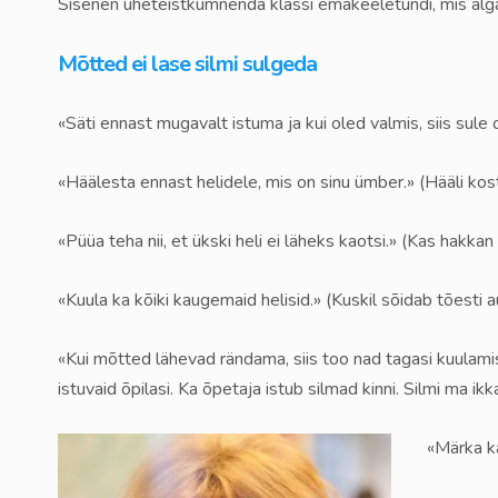
Sisenen üheteistkümnenda klassi emakeeletundi, mis algab
Mõtted ei lase silmi sulgeda
«Säti ennast mugavalt istuma ja kui oled valmis, siis sule
«Häälesta ennast helidele, mis on sinu ümber.» (Hääli kost
«Püüa teha nii, et ükski heli ei läheks kaotsi.» (Kas hakkan 
«Kuula ka kõiki kaugemaid helisid.» (Kuskil sõidab tõesti a
«Kui mõtted lähevad rändama, siis too nad tagasi kuulamise 
istuvaid õpilasi. Ka õpetaja istub silmad kinni. Silmi ma ik
«Märka ka