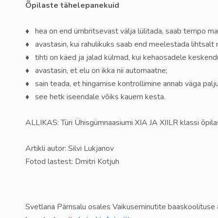
Õpilaste tähelepanekuid
♦ hea on end ümbritsevast välja lülitada, saab tempo ma
♦ avastasin, kui rahulikuks saab end meelestada lihtsalt
♦ tihti on käed ja jalad külmad, kui kehaosadele keskendu
♦ avastasin, et elu on ikka nii automaatne;
♦ sain teada, et hingamise kontrollimine annab väga palju
♦ see hetk iseendale võiks kauem kesta.
ALLIKAS: Türi Ühisgümnaasiumi XIA JA XIILR klassi õpil
Artikli autor: Silvi Lukjanov
Fotod lastest: Dmitri Kotjuh
Svetlana Pärnsalu osales Vaikuseminutite baaskoolituse 