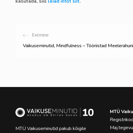
kasutada, siis
leiad infot siit
.
Eelmine
Vaikuseminutid, Mindfulness – Tööriistad Meelerahun
MTÜ Vaiku
Registrik
Maj.tegev
MTÜ Vaikuseminutid pakub kõigile