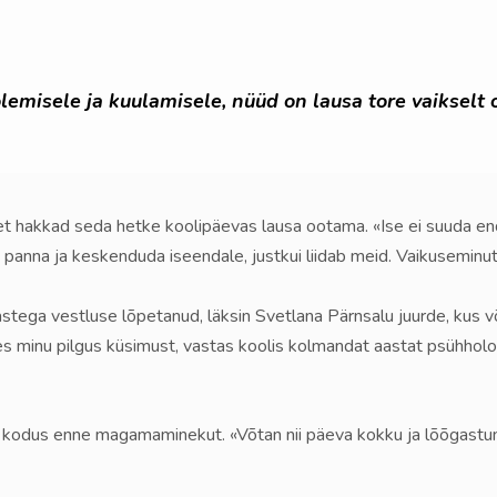
misele ja kuulamisele, nüüd on lausa tore vaikselt o
et hakkad seda hetke koolipäevas lausa ootama. «Ise ei suuda end s
 panna ja keskenduda iseendale, justkui liidab meid. Vaikuseminute
astega vestluse lõpetanud, läksin Svetlana Pärnsalu juurde, kus võ
s minu pilgus küsimust, vastas koolis kolmandat aastat psühholo
v kodus enne magamaminekut. «Võtan nii päeva kokku ja lõõgastun 