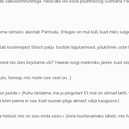
 vaikuseminutitega. Neid läbi viiv kooli psühholoog Svetlana Pä
 oma silmad,» alustab Pärnsalu. (Mugav on mul küll, kuid miks sulge
ab koolimajast tõesti palju: toolide liigutamised, jutukõmin, uste 
neid siis üles kirjutama või? Haaran isegi märkmiku järele, kuid siis
uto, teinegi, mis mürin see veel on…)
juurde.» (Kuhu rändama, ma ju pingutan! Et mul on silmad lahti, vaa
ka kinni panna ei saa, kuid suunan pilgu aknast välja kaugusse.)
 helisid, mis on sinu enda sees.» (Aina huvitavamaks läheb, mis 