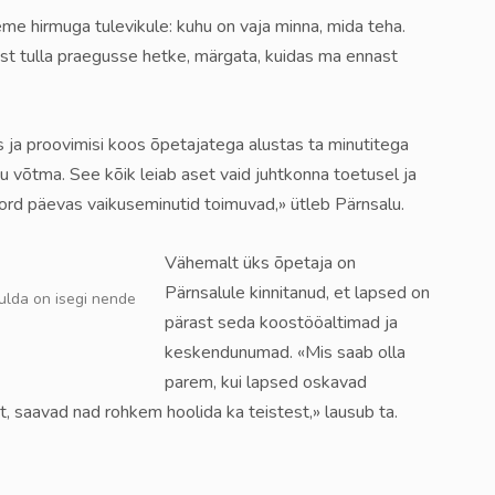
me hirmuga tulevikule: kuhu on vaja minna, mida teha.
st tulla praegusse hetke, märgata, kuidas ma ennast
s ja proovimisi koos õpetajatega alustas ta minutitega
u võtma. See kõik leiab aset vaid juhtkonna toetusel ja
 kord päevas vaikuseminutid toimuvad,» ütleb Pärnsalu.
Vähemalt üks õpetaja on
Pärnsalule kinnitanud, et lapsed on
uulda on isegi nende
pärast seda koostööaltimad ja
keskendunumad. «Mis saab olla
parem, kui lapsed oskavad
 saavad nad rohkem hoolida ka teistest,» lausub ta.