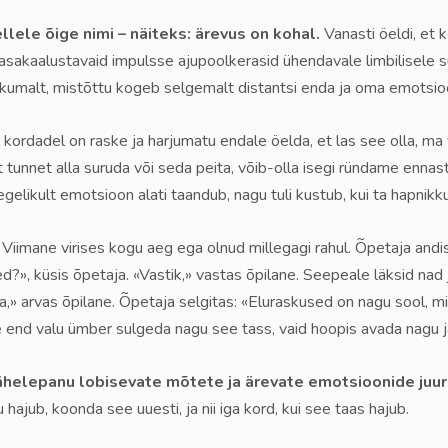
llele õige nimi – näiteks: ärevus on kohal.
Vanasti öeldi, et 
asakaalustavaid impulsse ajupoolkerasid ühendavale limbilisele 
likumalt, mistõttu kogeb selgemalt distantsi enda ja oma emotsioo
kordadel on raske ja harjumatu endale öelda, et las see olla, ma v
tunnet alla suruda või seda peita, võib-olla isegi ründame enna
likult emotsioon alati taandub, nagu tuli kustub, kui ta hapnikku
. Viimane virises kogu aeg ega olnud millegagi rahul. Õpetaja andis
ed?», küsis õpetaja. «Vastik,» vastas õpilane. Seepeale läksid nad
ha,» arvas õpilane. Õpetaja selgitas: «Eluraskused on nagu sool,
e end valu ümber sulgeda nagu see tass, vaid hoopis avada nagu j
elepanu lobisevate mõtete ja ärevate emotsioonide juure
hajub, koonda see uuesti, ja nii iga kord, kui see taas hajub.