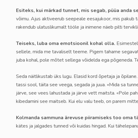
Esiteks, kui märkad tunnet, mis segab, püüa anda se
võimu. Ajus aktiveerub seepeale eesajukoor, mis pakub t
rakendub ulatuslikumalt tööle ja inimene näeb pilti tervik
Teiseks, luba oma emotsioonil kohal olla.
Esimestel 
sellele, mida me tavaliselt teeme. Pigem tahame segavat 
juba kohal, pole mõtet sellega võidelda ega põgeneda. Tege
Seda näitlikustab üks lugu. Elasid kord õpetaja ja õpilane
tassi sool, täita see veega, segada ja juua. «Mida sa tunn
järve, see vees lahustada ja järve vett maitsta. «Pole pa
kibedamini see maitseb. Kui elu valu teeb, on parem mitt
Kolmanda sammuna ärevuse piiramiseks too oma täh
kätes ja jalgades tunned või kuidas hingad. Kui tähelepanu 