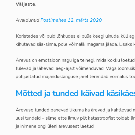
Väljaste.
Avaldunud
Postimehes 12. märts 2020
Koristades või puid lõhkudes ei püüa keegi uinuda, küll a
kihutavad siia-sinna, pole võimalik magama jääda. Lisaks
Ärevus on emotsioon nagu iga teinegi, mida kokku loetud l
tulevad ja lähevad, aeg-ajalt võimenduvad. Väga loomulik 
põhjustatud majanduslanguse järel terendab võimalus töö k
Mõtted ja tunded käivad käsikäe
Ärevuse tunded panevad liikuma ka ärevad ja kahtlevad mõ
uusi tundeid – silme ette ilmuv pilt katastroofist toidab 
ja inimene ongi üleni ärevusest laetud.