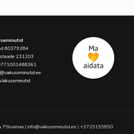
seminutid
ood 80379284
usteade 231203
0771001488361
o@vaikuseminutid.ee
Vaikuseminutid
la, Põlvamaa | info@vaikuseminutid.ee | +3725155850