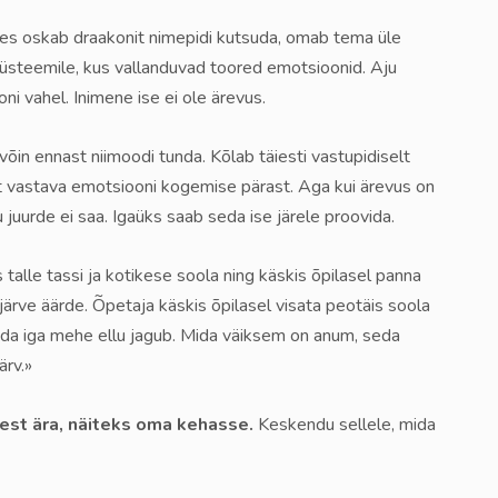
kes oskab draakonit nimepidi kutsuda, omab tema üle
süsteemile, kus vallanduvad toored emotsioonid. Aju
ni vahel. Inimene ise ei ole ärevus.
õin ennast niimoodi tunda. Kõlab täiesti vastupidiselt
st vastava emotsiooni kogemise pärast. Aga kui ärevus on
 juurde ei saa. Igaüks saab seda ise järele proovida.
 talle tassi ja kotikese soola ning käskis õpilasel panna
 järve äärde. Õpetaja käskis õpilasel visata peotäis soola
 mida iga mehe ellu jagub. Mida väiksem on anum, seda
ärv.»
st ära, näiteks oma kehasse.
Keskendu sellele, mida