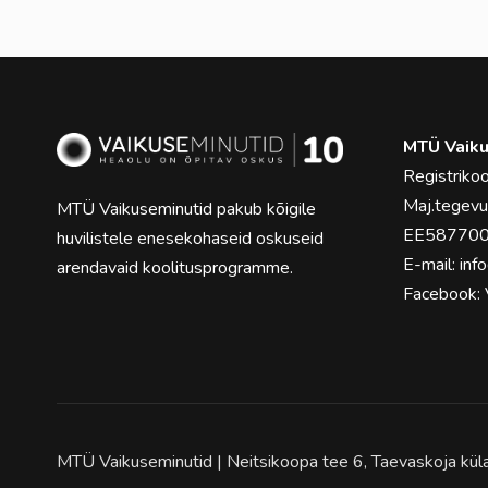
MTÜ Vaiku
Registrik
Maj.tegev
MTÜ Vaikuseminutid pakub kõigile
EE58770
huvilistele enesekohaseid oskuseid
E-mail:
inf
arendavaid koolitusprogramme.
Facebook:
MTÜ Vaikuseminutid | Neitsikoopa tee 6, Taevaskoja kü