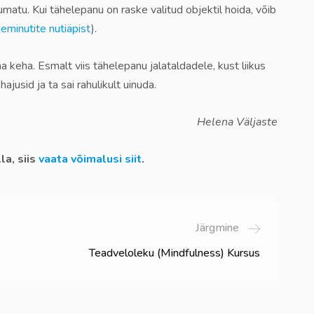
atu. Kui tähelepanu on raske valitud objektil hoida, võib
eminutite nutiäpist
).
ma keha. Esmalt viis tähelepanu jalataldadele, kust liikus
jusid ja ta sai rahulikult uinuda.
Helena Väljaste
la, siis
vaata võimalusi siit
.
Järgmine
Teadveloleku (mindfulness) Kursus