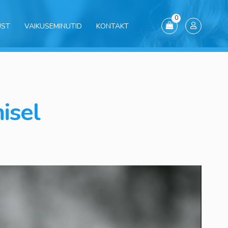
0
UST
VAIKUSEMINUTID
KONTAKT
isel