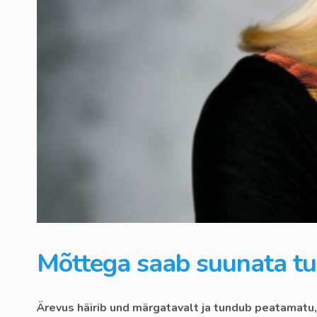
Mõttega saab suunata t
Ärevus häirib und märgatavalt ja tundub peatamatu