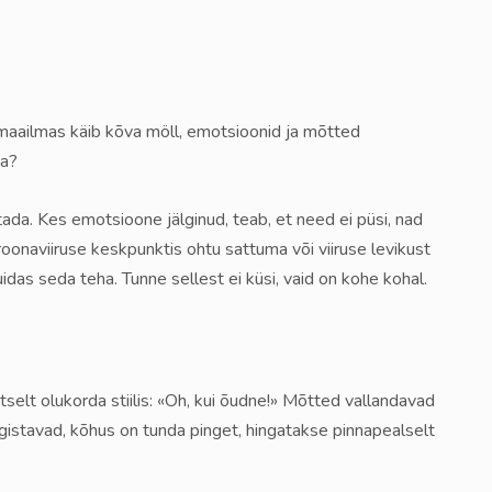
semaailmas käib kõva möll, emotsioonid ja mõtted
ha?
tada. Kes emotsioone jälginud, teab, et need ei püsi, nad
oonaviiruse keskpunktis ohtu sattuma või viiruse levikust
das seda teha. Tunne sellest ei küsi, vaid on kohe kohal.
elt olukorda stiilis: «Oh, kui õudne!» Mõtted vallandavad
higistavad, kõhus on tunda pinget, hingatakse pinnapealselt