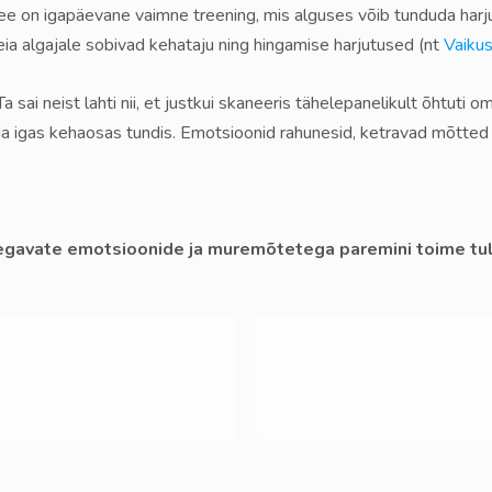
ee on igapäevane vaimne treening, mis alguses võib tunduda harjum
eia algajale sobivad kehataju ning hingamise harjutused (nt
Vaikus
 sai neist lahti nii, et justkui skaneeris tähelepanelikult õhtuti o
ida igas kehaosas tundis. Emotsioonid rahunesid, ketravad mõtted ha
 segavate emotsioonide ja muremõtetega paremini toime tul