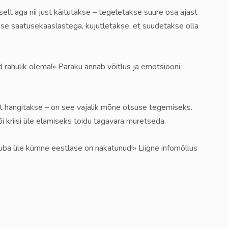
elt aga nii just käitutakse – tegeletakse suure osa ajast
akse saatusekaaslastega, kujutletakse, et suudetakse olla
d rahulik olema!» Paraku annab võitlus ja emotsiooni
fot hangitakse – on see vajalik mõne otsuse tegemiseks.
õi kriisi üle elamiseks toidu tagavara muretseda.
juba üle kümne eestlase on nakatunud!» Liigne infomöllus