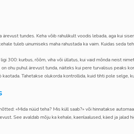
ga ärevust tundes. Keha võib rahulikult voodis lebada, aga kui si
 kehale tuleb uinumiseks maha rahustada ka vaim. Kuidas seda te
igi 300: kurbus, rõõm, viha või üllatus, kui vaid mõnda neist nime
on ohu puhul ärevust tunda, näiteks kui pere turvalisus peaks kor
aotada. Tahetakse olukorda kontrollida, kuid tihti pole selge, kui
s
tted: «Mida nüüd teha? Mis küll saab?» või hinnatakse automaats
ärevust. See avaldab mõju ka kehale, kaenlaalused, käed ja jalad 