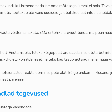
sekundi, kui inimene seda ise oma mõtetega üleval ei hoia. Tavalis
ernetis, loetakse üle vanu uudiseid ja otsitakse uut infot, suheld
 vastu võitlema hakata: «Ma ei tohiks ärevust tunda, ma pean nüü
vahel? Eristamiseks tuleks kõigepealt aru saada, mis otstarbel in
 isikliku elu korraldamisel, näiteks kas tasub aktsiad maha müüa v
motsionaalse reaktsiooni, mis pole alati kõige arukam – «Issand, 
nnast paremini.
ndlad tegevused
vustega vähendada.