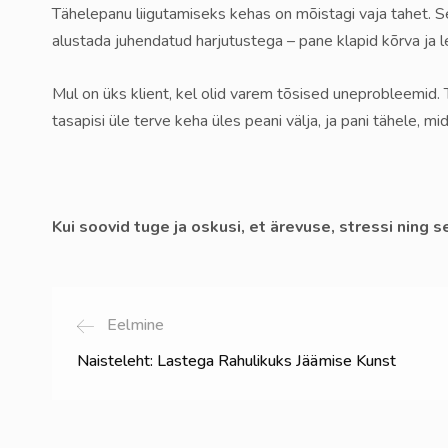
Tähelepanu liigutamiseks kehas on mõistagi vaja tahet. S
alustada juhendatud harjutustega – pane klapid kõrva ja l
Mul on üks klient, kel olid varem tõsised uneprobleemid. Ta
tasapisi üle terve keha üles peani välja, ja pani tähele, m
Kui soovid tuge ja oskusi, et ärevuse, stressi ning
Eelmine
Naisteleht: Lastega Rahulikuks Jäämise Kunst