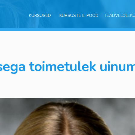
KURSUSED
KURSUSTE E-POOD
TEADVELOLEK
ega toimetulek uinum