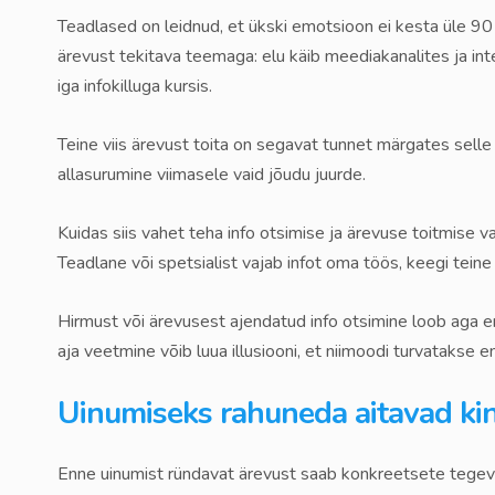
Teadlased on leidnud, et ükski emotsioon ei kesta üle 90 
ärevust tekitava teemaga: elu käib meediakanalites ja int
iga infokilluga kursis.
Teine viis ärevust toita on segavat tunnet märgates selle
allasurumine viimasele vaid jõudu juurde.
Kuidas siis vahet teha info otsimise ja ärevuse toitmise 
Teadlane või spetsialist vajab infot oma töös, keegi teine
Hirmust või ärevusest ajendatud info otsimine loob aga e
aja veetmine võib luua illusiooni, et niimoodi turvatakse e
Uinumiseks rahuneda aitavad ki
Enne uinumist ründavat ärevust saab konkreetsete tege