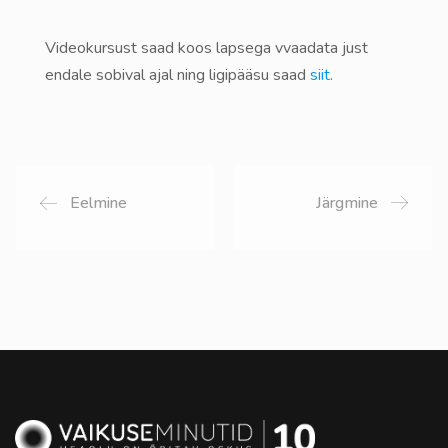
Videokursust saad koos lapsega vvaadata just
endale sobival ajal ning ligipääsu saad
siit
.
Eelmine
Järgmine