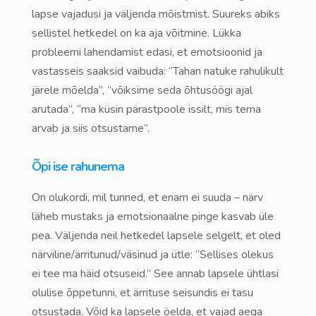
lapse vajadusi ja väljenda mõistmist. Suureks abiks
sellistel hetkedel on ka aja võitmine. Lükka
probleemi lahendamist edasi, et emotsioonid ja
vastasseis saaksid vaibuda: “Tahan natuke rahulikult
järele mõelda”, “võiksime seda õhtusöögi ajal
arutada”, “ma küsin pärastpoole issilt, mis tema
arvab ja siis otsustame”.
Õpi ise rahunema
On olukordi, mil tunned, et enam ei suuda – närv
läheb mustaks ja emotsionaalne pinge kasvab üle
pea. Väljenda neil hetkedel lapsele selgelt, et oled
närviline/ärritunud/väsinud ja ütle: “Sellises olekus
ei tee ma häid otsuseid.” See annab lapsele ühtlasi
olulise õppetunni, et ärrituse seisundis ei tasu
otsustada. Võid ka lapsele öelda, et vajad aega