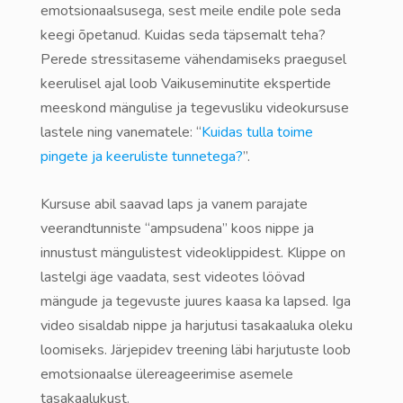
emotsionaalsusega, sest meile endile pole seda
keegi õpetanud. Kuidas seda täpsemalt teha?
Perede stressitaseme vähendamiseks praegusel
keerulisel ajal loob Vaikuseminutite ekspertide
meeskond mängulise ja tegevusliku videokursuse
lastele ning vanematele: “
Kuidas tulla toime
pingete ja keeruliste tunnetega?
”.
Kursuse abil saavad laps ja vanem parajate
veerandtunniste “ampsudena” koos nippe ja
innustust mängulistest videoklippidest. Klippe on
lastelgi äge vaadata, sest videotes löövad
mängude ja tegevuste juures kaasa ka lapsed. Iga
video sisaldab nippe ja harjutusi tasakaaluka oleku
loomiseks. Järjepidev treening läbi harjutuste loob
emotsionaalse ülereageerimise asemele
tasakaalukust.