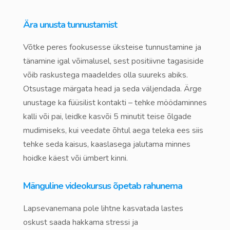
Ära unusta tunnustamist
Võtke peres fookusesse üksteise tunnustamine ja
tänamine igal võimalusel, sest positiivne tagasiside
võib raskustega maadeldes olla suureks abiks.
Otsustage märgata head ja seda väljendada. Ärge
unustage ka füüsilist kontakti – tehke möödaminnes
kalli või pai, leidke kasvõi 5 minutit teise õlgade
mudimiseks, kui veedate õhtul aega teleka ees siis
tehke seda kaisus, kaaslasega jalutama minnes
hoidke käest või ümbert kinni.
Mänguline videokursus õpetab rahunema
Lapsevanemana pole lihtne kasvatada lastes
oskust saada hakkama stressi ja