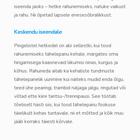
iseenda jaoks – hetke rahunemiseks, natuke vaikust
ja rahu. Nii õpetad lapsele enesesõbralikkust.
Keskendu iseendale
Pingelistel hetkedel on abi sellestki, kui tood
rahunemiseks tähelepanu kehale, märgates oma
hingamisega kaasnevaid liikumisi ninas, kurgus ja
kõhus. Rahuneda aitab ka kehaliste tundmuste
tähelepanelik uurimine kui näiteks mudid enda õlgu,
teed ühe pearingi, trambid naljaga jalgu, ringutad või
võtad ette kiire tantsu-/trennipausi. See töötab
tõeliselt hästi siis, kui tood tähelepanu fookuse
täielikult kehas tuntavale, nii et mõtted ja kõik muu
jääb korraks täiesti kõrvale.