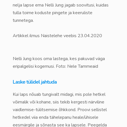
nelja lapse ema Nelli Jung jagab soovitusi, kuidas
tulla toime koduste pingete ja keeruliste
tunnetega.
Artikkel ilmus Naistelehe veebis 23.04.2020
Nelli Jung koos oma lastega, kes pakuvad väga
eripalgelisi kogemusi. Foto: Nele Tammeaid
Laske tülidel jahtuda
Kui laps nõuab tungivalt midagi, mis pole hetkel
võimalik või kohane, siis tekib kergesti närviline
vaidlemise-tülitsemise õhkkond. Proovi sellistel
hetkedel viia enda tähelepanu heale/ühisele
eesmärgile ja sõnasta see ka lapsele. Peegelda