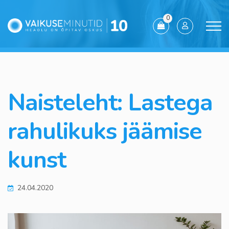
0
Naisteleht: Lastega
rahulikuks jäämise
kunst
24.04.2020