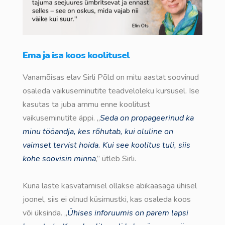
Ema ja isa koos koolitusel
Vanamõisas elav Sirli Põld on mitu aastat soovinud
osaleda vaikuseminutite teadveloleku kursusel. Ise
kasutas ta juba ammu enne koolitust
vaikuseminutite äppi. „
Seda on propageerinud ka
minu tööandja, kes rõhutab, kui oluline on
vaimset tervist hoida. Kui see koolitus tuli, siis
kohe soovisin minna
,” ütleb Sirli.
Kuna laste kasvatamisel ollakse abikaasaga ühisel
joonel, siis ei olnud küsimustki, kas osaleda koos
või üksinda. „
Ühises inforuumis on parem lapsi