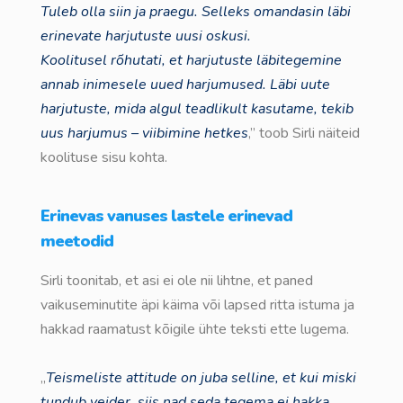
Tuleb olla siin ja praegu. Selleks omandasin läbi
erinevate harjutuste uusi oskusi.
Koolitusel rõhutati, et harjutuste läbitegemine
annab inimesele uued harjumused. Läbi uute
harjutuste, mida algul teadlikult kasutame, tekib
uus harjumus – viibimine hetkes
,” toob Sirli näiteid
koolituse sisu kohta.
Erinevas vanuses lastele erinevad
meetodid
Sirli toonitab, et asi ei ole nii lihtne, et paned
vaikuseminutite äpi käima või lapsed ritta istuma ja
hakkad raamatust kõigile ühte teksti ette lugema.
„
Teismeliste attitude on juba selline, et kui miski
tundub veider, siis nad seda tegema ei hakka.