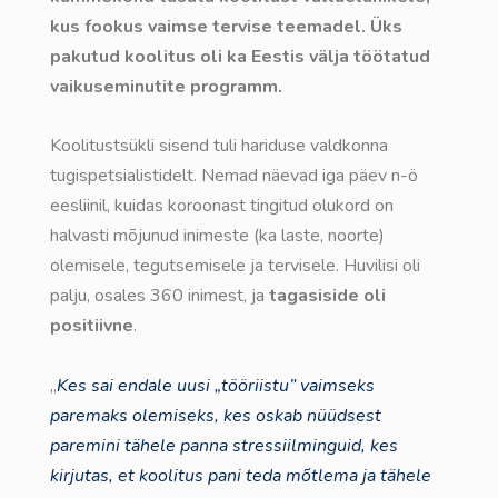
kus fookus vaimse tervise teemadel. Üks
pakutud koolitus oli ka Eestis välja töötatud
vaikuseminutite programm.
Koolitustsükli sisend tuli hariduse valdkonna
tugispetsialistidelt. Nemad näevad iga päev n-ö
eesliinil, kuidas koroonast tingitud olukord on
halvasti mõjunud inimeste (ka laste, noorte)
olemisele, tegutsemisele ja tervisele. Huvilisi oli
palju, osales 360 inimest, ja
tagasiside oli
positiivne
.
„
Kes sai endale uusi „tööriistu” vaimseks
paremaks olemiseks, kes oskab nüüdsest
paremini tähele panna stressiilminguid, kes
kirjutas, et koolitus pani teda mõtlema ja tähele