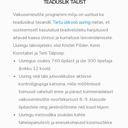
TEADUSLIK TAUST
Vaikuseminutite programmi mõju on uuritud ka
teaduslikul tasandil.
Tartu ülikooli uuring
näitas, et
süsteemselt kasutatud teadveloleku harjutused
aitavad kaasa stressi ja kurnatuse leevendamisele.
Uuringu läbiviijateks olid Kristel Põder, Kenn
Konstabel ja Terli Talpsep.
Uuringus osales 740 õpilast ja üle 300 õpetaja
(kokku 12 kooli).
Uuring viidi läbi juhuvalikulise aktiivse
kontrollgrupiga katsena, mille mõõtmised
toimusid vahetult enne ja pärast kümnenädalast
vaikuseminutite noortekursust 8.-9. klasside
õpilastele ning järelmõõtmine neli kuud hiljem.
Uuringu metoodika sisaldas kahte
tähelepanutesti ja enesekohaseid küsimustikke