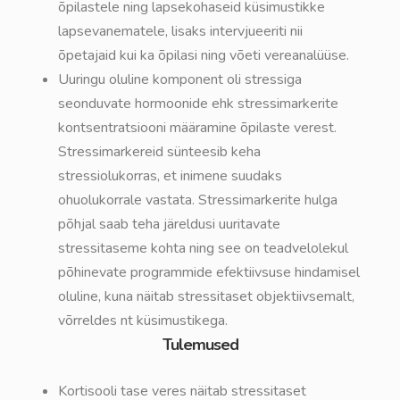
õpilastele ning lapsekohaseid küsimustikke
lapsevanematele, lisaks intervjueeriti nii
õpetajaid kui ka õpilasi ning võeti vereanalüüse.
Uuringu oluline komponent oli stressiga
seonduvate hormoonide ehk stressimarkerite
kontsentratsiooni määramine õpilaste verest.
Stressimarkereid sünteesib keha
stressiolukorras, et inimene suudaks
ohuolukorrale vastata. Stressimarkerite hulga
põhjal saab teha järeldusi uuritavate
stressitaseme kohta ning see on teadvelolekul
põhinevate programmide efektiivsuse hindamisel
oluline, kuna näitab stressitaset objektiivsemalt,
võrreldes nt küsimustikega.
Tulemused
Kortisooli tase veres näitab stressitaset