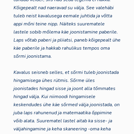
Kõigepealt nad naeravad su välja. See valehäbi
tuleb neist kavalusega eemale juhtida ja võtta
appi mõni teine nipp. Näiteks suurematele
lastele sobib mõlema käe joonistamine paberile.
Laps võtab paberi ja pliiatsi, paneb kõigepealt ühe
käe paberile ja hakkab rahulikus tempos oma
sõrmi joonistama.
Kavalus seisneb selles, et sõrmi tuleb joonistada
hingamisega ühes rütmis. Sõrme üles
joonistades hingad sisse ja joont alla tõmmates
hingad välja. Kui niimoodi hingamisele
keskendudes ühe käe sõrmed välja joonistada, on
juba laps rahunenud ja matemaatika õppimine
võib alata. Suurematel lastel aitab ka sisse- ja
väljahingamine ja keha skaneering -oma keha