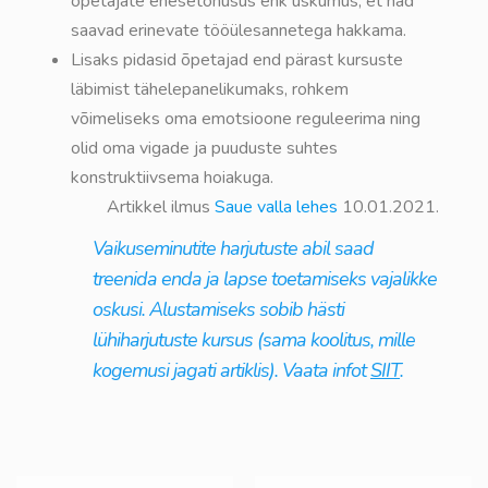
õpetajate enesetõhusus ehk uskumus, et nad
saavad erinevate tööülesannetega hakkama.
Lisaks pidasid õpetajad end pärast kursuste
läbimist tähelepanelikumaks, rohkem
võimeliseks oma emotsioone reguleerima ning
olid oma vigade ja puuduste suhtes
konstruktiivsema hoiakuga.
Artikkel ilmus
Saue valla lehes
10.01.2021.
Vaikuseminutite harjutuste abil saad
treenida enda ja lapse toetamiseks vajalikke
oskusi. Alustamiseks sobib hästi
lühiharjutuste kursus (sama koolitus, mille
kogemusi jagati artiklis). Vaata infot
SIIT
.