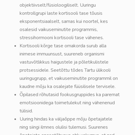
objektiivselt/füsioloogiliselt. Uuringu
kontrollgrupi laste kortisooli tase tõusis
eksponentsiaalselt, samas kui noortel, kes
osalesid vaikuseminutite programmis,
stressihormooni kortisooli tase vähenes.
Kortisooli kõrge tase omakorda surub alla
inimese immuunsust, suureneb organismi
vastuvõtlikkus haigustele ja põletikulistele
protsessidele. Seetõttu tõdes Tartu ülikooli
uuringugrupp, et vaikuseminutite programmil on
kaudne mõju ka osalejate füüsilisele tervisele.
Õpilased rõhutasid fookusgruppides ka paremat
emotsioonidega toimetulekut ning vähenenud
tülisid.
Uuring hindas ka väljaõppe mõju õpetajatele
ning siingi ilmnes olulisi tulemusi. Suurenes