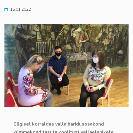
15.01.2022
Sügisel korraldas valla haridusosakond
kümmekond tasuta koolitust vallaelanikele,