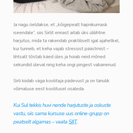
Ja nagu öeldakse, et „kõigepealt hapnikumask
iseendale”, siis Sirlit ennast aitab üks ülilihtne
harjutus, mida ta rakendab praktiliselt igal ajahetkel,
kui tunneb, et keha vajab stressist päästmist –
lihtsalt tõstab käed üles ja hoiab neid mõned
sekundid üleval ning keha ongi pingest vabanenud.
Sirli kiidab väga koolitaja pädevust ja on tänulik
võimaluse eest koolitusel osaleda.
Kui Sul tekkis huvi nende harjutuste ja oskuste
vastu, siis sama kursuse uus online-grupp on
peatselt algamas – vaata
SIIT
.