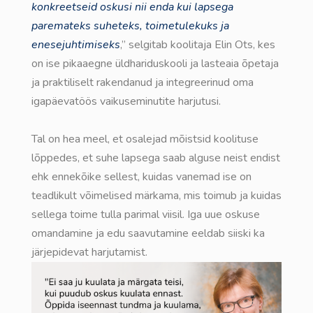
konkreetseid oskusi nii enda kui lapsega
paremateks suheteks, toimetulekuks ja
enesejuhtimiseks
,” selgitab koolitaja Elin Ots, kes
on ise pikaaegne üldhariduskooli ja lasteaia õpetaja
ja praktiliselt rakendanud ja integreerinud oma
igapäevatöös vaikuseminutite harjutusi.
Tal on hea meel, et osalejad mõistsid koolituse
lõppedes, et suhe lapsega saab alguse neist endist
ehk ennekõike sellest, kuidas vanemad ise on
teadlikult võimelised märkama, mis toimub ja kuidas
sellega toime tulla parimal viisil. Iga uue oskuse
omandamine ja edu saavutamine eeldab siiski ka
järjepidevat harjutamist.