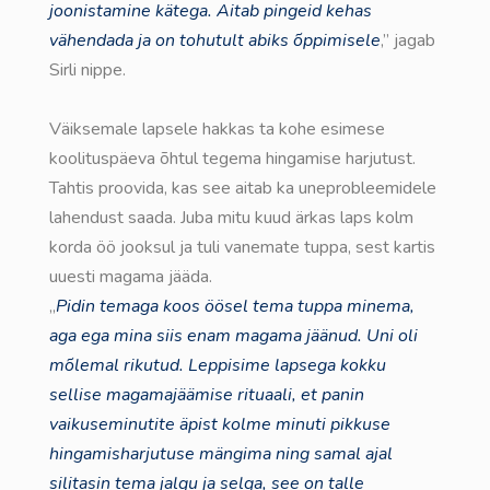
joonistamine kätega. Aitab pingeid kehas
vähendada ja on tohutult abiks õppimisele
,” jagab
Sirli nippe.
Väiksemale lapsele hakkas ta kohe esimese
koolituspäeva õhtul tegema hingamise harjutust.
Tahtis proovida, kas see aitab ka uneprobleemidele
lahendust saada. Juba mitu kuud ärkas laps kolm
korda öö jooksul ja tuli vanemate tuppa, sest kartis
uuesti magama jääda.
„
Pidin temaga koos öösel tema tuppa minema,
aga ega mina siis enam magama jäänud. Uni oli
mõlemal rikutud. Leppisime lapsega kokku
sellise magamajäämise rituaali, et panin
vaikuseminutite äpist kolme minuti pikkuse
hingamisharjutuse mängima ning samal ajal
silitasin tema jalgu ja selga, see on talle