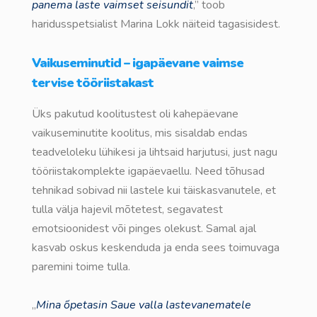
panema laste vaimset seisundit
,” toob
haridusspetsialist Marina Lokk näiteid tagasisidest.
Vaikuseminutid – igapäevane vaimse
tervise tööriistakast
Üks pakutud koolitustest oli kahepäevane
vaikuseminutite koolitus, mis sisaldab endas
teadveloleku lühikesi ja lihtsaid harjutusi, just nagu
tööriistakomplekte igapäevaellu. Need tõhusad
tehnikad sobivad nii lastele kui täiskasvanutele, et
tulla välja hajevil mõtetest, segavatest
emotsioonidest või pinges olekust. Samal ajal
kasvab oskus keskenduda ja enda sees toimuvaga
paremini toime tulla.
„
Mina õpetasin Saue valla lastevanematele