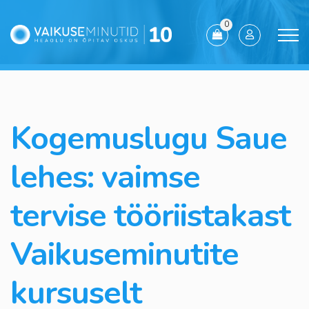
0
Kogemuslugu Saue
lehes: vaimse
tervise tööriistakast
Vaikuseminutite
kursuselt