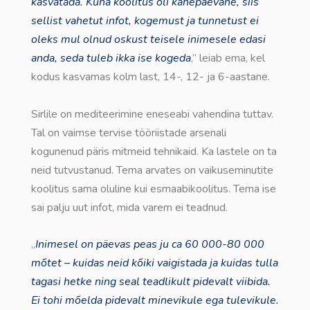
kasvatada. Kuna koolitus oli kahepäevane, siis
sellist vahetut infot, kogemust ja tunnetust ei
oleks mul olnud oskust teisele inimesele edasi
anda, seda tuleb ikka ise kogeda
,” leiab ema, kel
kodus kasvamas kolm last, 14-, 12- ja 6-aastane.
Sirlile on mediteerimine eneseabi vahendina tuttav.
Tal on vaimse tervise tööriistade arsenali
kogunenud päris mitmeid tehnikaid. Ka lastele on ta
neid tutvustanud. Tema arvates on vaikuseminutite
koolitus sama oluline kui esmaabikoolitus. Tema ise
sai palju uut infot, mida varem ei teadnud.
„
Inimesel on päevas peas ju ca 60 000-80 000
mõtet – kuidas neid kõiki vaigistada ja kuidas tulla
tagasi hetke ning seal teadlikult pidevalt viibida.
Ei tohi mõelda pidevalt minevikule ega tulevikule.