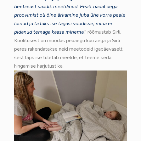
beebieast saadik meeldinud. Pealt nädal aega
proovimist oli öine ärkamine juba ühe korra peale
läinud ja ta läks ise tagasi voodisse, mina ei
pidanud temaga kaasa minema
,” rõõmustab Sirli.
Koolitusest on möödas peaaegu kuu aega ja Sirli
peres rakendatakse neid meetodeid igapäevaselt,
sest laps ise tuletab meelde, et teeme seda
hingamise harjutust ka.