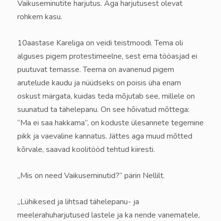
Vaikuseminutite harjutus. Aga harjutusest olevat
rohkem kasu.
10aastase Kareliga on veidi teistmoodi. Tema oli
alguses pigem protestimeelne, sest ema tööasjad ei
puutuvat temasse. Teema on avanenud pigem
arutelude kaudu ja nüüdseks on poisis üha enam
oskust märgata, kuidas teda mõjutab see, millele on
suunatud ta tähelepanu. On see hõivatud mõttega:
“Ma ei saa hakkama”, on koduste ülesannete tegemine
pikk ja vaevaline kannatus. Jättes aga muud mõtted
kõrvale, saavad koolitööd tehtud kiiresti.
„Mis on need Vaikuseminutid?” pärin Nellilt.
„Lühikesed ja lihtsad tähelepanu- ja
meelerahuharjutused lastele ja ka nende vanematele,