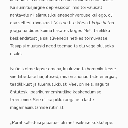
Ka sünnitusjärgne depressioon, mis tõi valusalt
nähtavale nii äärmusliku eneseohverduse kui ego, oli
osa sellest rännakust. Väikse tite kõrvalt
kriya hatha
jooga tundides käima hakates koges Nelli täielikku
keskendatust ja sai süveneda hetkes toimuvasse.
Tasapisi muutusid need teemad ta elu väga oluliseks
osaks.
Nüüd, kolme lapse emana, kuuluvad ta hommikutesse
viie tiibetlase harjutused, mis on andnud talle energiat,
teadlikkust ja tulemuslikkust. Veel on neis, nagu ta
õhtuteski, paarikümneminutiline keskendumise
treenimine. See oli ka pikka aega osa laste
magamauinutamise rutiinist.
„Pärat kallistusi ja paitusi oli meil vaikuse kokkulepe.