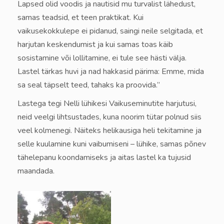
Lapsed olid voodis ja nautisid mu turvalist lähedust,
samas teadsid, et teen praktikat. Kui
vaikusekokkulepe ei pidanud, saingi neile selgitada, et
harjutan keskendumist ja kui samas toas käib
sosistamine või lollitamine, ei tule see hästi välja.
Lastel tärkas huvi ja nad hakkasid pärima: Emme, mida
sa seal täpselt teed, tahaks ka proovida.”
Lastega tegi Nelli lühikesi Vaikuseminutite harjutusi,
neid veelgi lihtsustades, kuna noorim tütar polnud siis
veel kolmenegi. Näiteks helikausiga heli tekitamine ja
selle kuulamine kuni vaibumiseni – lühike, samas põnev
tähelepanu koondamiseks ja aitas lastel ka tujusid
maandada.