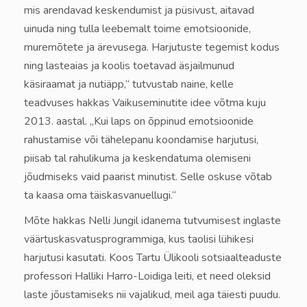
mis arendavad keskendumist ja püsivust, aitavad
uinuda ning tulla leebemalt toime emotsioonide,
muremõtete ja ärevusega. Harjutuste tegemist kodus
ning lasteaias ja koolis toetavad äsjailmunud
käsiraamat ja nutiäpp,“ tutvustab naine, kelle
teadvuses hakkas Vaikuseminutite idee võtma kuju
2013. aastal. „Kui laps on õppinud emotsioonide
rahustamise või tähelepanu koondamise harjutusi,
piisab tal rahulikuma ja keskendatuma olemiseni
jõudmiseks vaid paarist minutist. Selle oskuse võtab
ta kaasa oma täiskasvanuellugi.“
Mõte hakkas Nelli Jungil idanema tutvumisest inglaste
väärtuskasvatusprogrammiga, kus taolisi lühikesi
harjutusi kasutati. Koos Tartu Ülikooli sotsiaalteaduste
professori Halliki Harro-Loidiga leiti, et need oleksid
laste jõustamiseks nii vajalikud, meil aga täiesti puudu.