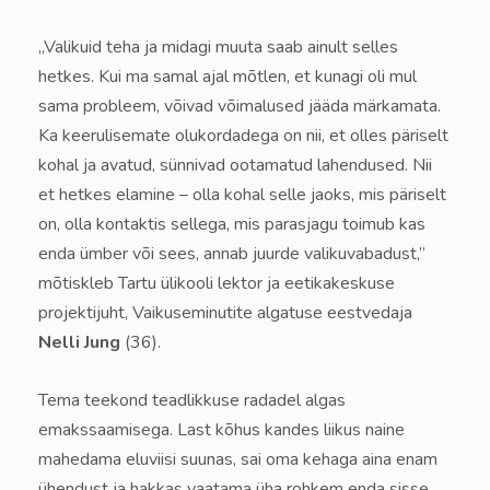
„Valikuid teha ja midagi muuta saab ainult selles
hetkes. Kui ma samal ajal mõtlen, et kunagi oli mul
sama probleem, võivad võimalused jääda märkamata.
Ka keerulisemate olukordadega on nii, et olles päriselt
kohal ja avatud, sünnivad ootamatud lahendused. Nii
et hetkes elamine – olla kohal selle jaoks, mis päriselt
on, olla kontaktis sellega, mis parasjagu toimub kas
enda ümber või sees, annab juurde valikuvabadust,”
mõtiskleb Tartu ülikooli lektor ja eetikakeskuse
projektijuht, Vaikuseminutite algatuse eestvedaja
Nelli Jung
(36).
Tema teekond teadlikkuse radadel algas
emakssaamisega. Last kõhus kandes liikus naine
mahedama eluviisi suunas, sai oma kehaga aina enam
ühendust ja hakkas vaatama üha rohkem enda sisse.