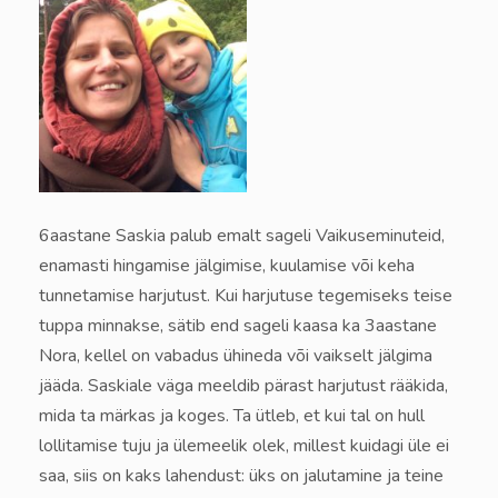
6aastane Saskia palub emalt sageli Vaikuseminuteid,
enamasti hingamise jälgimise, kuulamise või keha
tunnetamise harjutust. Kui harjutuse tegemiseks teise
tuppa minnakse, sätib end sageli kaasa ka 3aastane
Nora, kellel on vabadus ühineda või vaikselt jälgima
jääda. Saskiale väga meeldib pärast harjutust rääkida,
mida ta märkas ja koges. Ta ütleb, et kui tal on hull
lollitamise tuju ja ülemeelik olek, millest kuidagi üle ei
saa, siis on kaks lahendust: üks on jalutamine ja teine