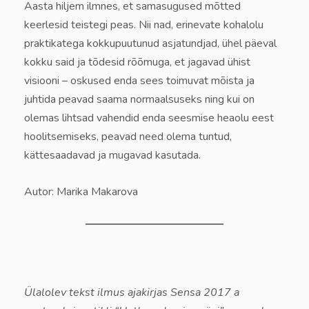
Aasta hiljem ilmnes, et samasugused mõtted
keerlesid teistegi peas. Nii nad, erinevate kohalolu
praktikatega kokkupuutunud asjatundjad, ühel päeval
kokku said ja tõdesid rõõmuga, et jagavad ühist
visiooni – oskused enda sees toimuvat mõista ja
juhtida peavad saama normaalsuseks ning kui on
olemas lihtsad vahendid enda seesmise heaolu eest
hoolitsemiseks, peavad need olema tuntud,
kättesaadavad ja mugavad kasutada.
Autor: Marika Makarova
Ülalolev tekst ilmus ajakirjas Sensa 2017 a