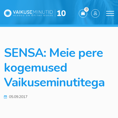
0
SENSA: Meie pere
kogemused
Vaikuseminutitega
05.09.2017