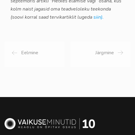
septembris artikli “Hetkes elamise vägi” osana, kus
kolm naist jagasid oma teadveloleku teekonda
(soovi korral saad tervikartiklit lugeda
siin).
Eelmine
Järgmine