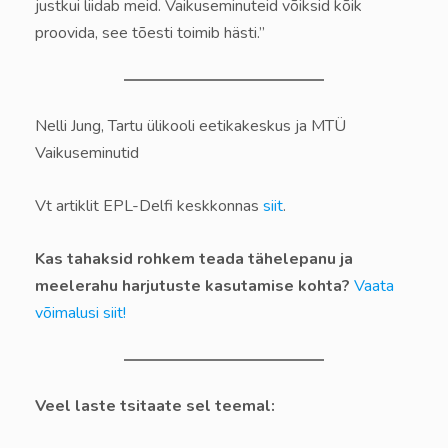
justkui liidab meid. Vaikuseminuteid võiksid kõik
proovida, see tõesti toimib hästi.”
Nelli Jung, Tartu ülikooli eetikakeskus ja MTÜ
Vaikuseminutid
Vt artiklit EPL-Delfi keskkonnas
siit
.
Kas tahaksid rohkem teada tähelepanu ja
meelerahu harjutuste kasutamise kohta?
Vaata
võimalusi siit!
Veel laste tsitaate sel teemal: