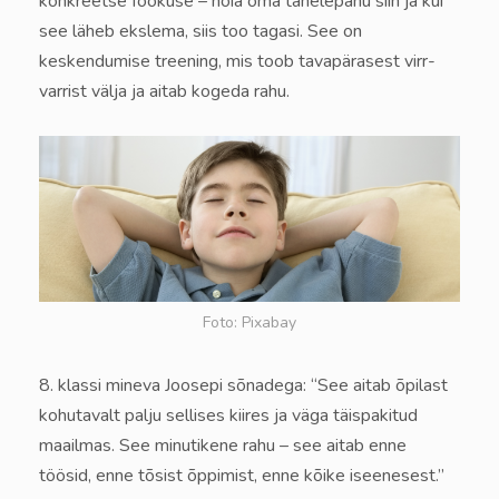
konkreetse fookuse – hoia oma tähelepanu siin ja kui
see läheb ekslema, siis too tagasi. See on
keskendumise treening, mis toob tavapärasest virr-
varrist välja ja aitab kogeda rahu.
Foto: Pixabay
8. klassi mineva Joosepi sõnadega: “See aitab õpilast
kohutavalt palju sellises kiires ja väga täispakitud
maailmas. See minutikene rahu – see aitab enne
töösid, enne tõsist õppimist, enne kõike iseenesest.”