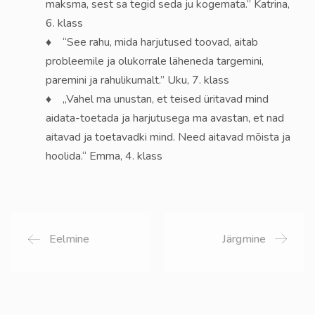
maksma, sest sa tegid seda ju kogemata.” Katrina,
6. klass
♦ “See rahu, mida harjutused toovad, aitab
probleemile ja olukorrale läheneda targemini,
paremini ja rahulikumalt.” Uku, 7. klass
♦ „Vahel ma unustan, et teised üritavad mind
aidata-toetada ja harjutusega ma avastan, et nad
aitavad ja toetavadki mind. Need aitavad mõista ja
hoolida.“ Emma, 4. klass
Eelmine
Järgmine