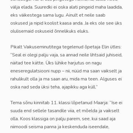
välja elada. Suuredki ei oska alati pingeid maha laadida,
eks väikestega sama lugu. Ainult et neile saab
oskused ja nipid koolist kaasa anda. Ja eks ole see üks
olulisemaid oskuseid õnnelikuks eluks.
Pikalt Vaikuseminutitega tegelenud õpetaja Elin ütles:
“Seal ei olegi palju vaja, sa annad neile lihtsaid juhiseid,
näitad tee kätte. Üks lühike harjutus on nagu
eneseregulatsiooni nupp – nii, nüüd ma saan vaikselt ja
rahulikult olla ja ma saan aru, mida ma teen. Alguses ei
oska nad seda üksi teha, ajapikku aga küll.”
Tema sõnu kinnitab 11. klassi lõpetanud Maarja: “Ise ei
suuda end sellele tasandile viia, et mõelda ja vaikselt
olla. Koos klassiga on palju parem, see, kui saad aja
niimoodi seisma panna ja keskenduda iseendale,