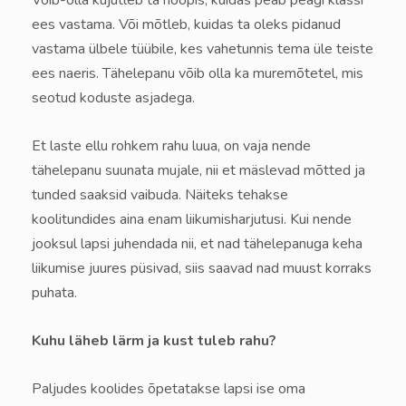
Võib-olla kujutleb ta hoopis, kuidas peab peagi klassi
ees vastama. Või mõtleb, kuidas ta oleks pidanud
vastama ülbele tüübile, kes vahetunnis tema üle teiste
ees naeris. Tähelepanu võib olla ka muremõtetel, mis
seotud koduste asjadega.
Et laste ellu rohkem rahu luua, on vaja nende
tähelepanu suunata mujale, nii et mäslevad mõtted ja
tunded saaksid vaibuda. Näiteks tehakse
koolitundides aina enam liikumisharjutusi. Kui nende
jooksul lapsi juhendada nii, et nad tähelepanuga keha
liikumise juures püsivad, siis saavad nad muust korraks
puhata.
Kuhu läheb lärm ja kust tuleb rahu?
Paljudes koolides õpetatakse lapsi ise oma