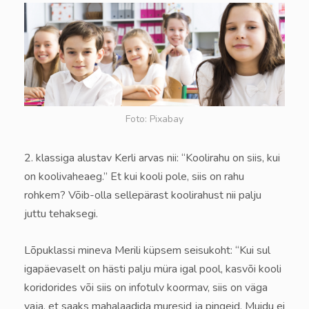
Foto: Pixabay
2. klassiga alustav Kerli arvas nii: “Koolirahu on siis, kui
on koolivaheaeg.” Et kui kooli pole, siis on rahu
rohkem? Võib-olla sellepärast koolirahust nii palju
juttu tehaksegi.
Lõpuklassi mineva Merili küpsem seisukoht: “Kui sul
igapäevaselt on hästi palju müra igal pool, kasvõi kooli
koridorides või siis on infotulv koormav, siis on väga
vaja, et saaks mahalaadida muresid ja pingeid. Muidu ei