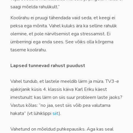
saagi mõelda rahulikult.”
Koolirahu ei pruugi tähendada vaid seda, et keegi ei
peksa ega mõnita. Vahel kuluks ära ka selline rahulik
olemine, et pole närvitsemist ega stressamist. Ei
ümberringi ega enda sees. See võiks olla kõrgema
taseme koolirahu.
Lapsed tunnevad rahust puudust
Vahel tundub, et lastele meeldib lärm ja müra. TV3-e
ajakirjanik küsis 4. klassis käiva Karl Eriku käest
imestunult: kas lärm on siis suur probleem laste jaoks?
Vastus kõlas: “no jaa, sest siis võib pea valutama
hakata” (vt lühiklippi
siit
).
Vahetund on mõeldud puhkepausiks. Aga kas seal