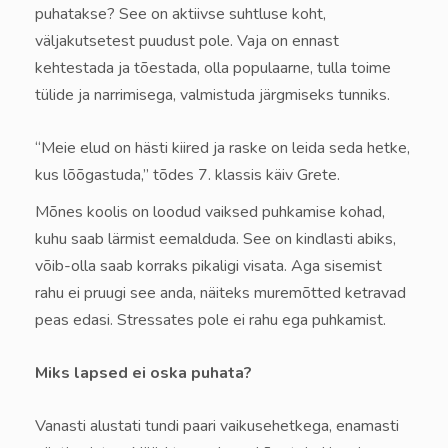
puhatakse? See on aktiivse suhtluse koht,
väljakutsetest puudust pole. Vaja on ennast
kehtestada ja tõestada, olla populaarne, tulla toime
tülide ja narrimisega, valmistuda järgmiseks tunniks.
“Meie elud on hästi kiired ja raske on leida seda hetke,
kus lõõgastuda,” tõdes 7. klassis käiv Grete.
Mõnes koolis on loodud vaiksed puhkamise kohad,
kuhu saab lärmist eemalduda. See on kindlasti abiks,
võib-olla saab korraks pikaligi visata. Aga sisemist
rahu ei pruugi see anda, näiteks muremõtted ketravad
peas edasi. Stressates pole ei rahu ega puhkamist.
Miks lapsed ei oska puhata?
Vanasti alustati tundi paari vaikusehetkega, enamasti