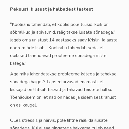
Peksust, kiusust ja halbadest lastest
“Koolirahu tähendab, et koolis pole tülisid: kõik on
sõbralikud ja abivalmid, räägitakse ilusate sõnadega,”
jagab oma unistust 14 aastaseks saav Krislin. Ja aasta
noorem õde lisab: “Koolirahu tähendab seda, et
õpilased lahendavad probleeme sõnadega mitte
kätega.”
Aga miks lahendatakse probleeme kätega ja tehakse
sõnadega haiget? Lapsed arvavad enamasti, et
kiusajad on lihtsalt halvad ja tahavad teistele halba.
Tõenäolisem on, et nad on hädas ja sisemisest rahust
on asi kaugel.
Olles stressis ja närvis, pole lihtne rääkida ilusate
sõnadega. Kui ei saa pingetega hakkama, tuleb need