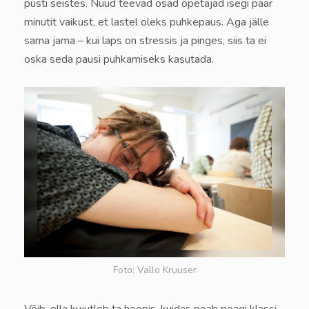
püsti seistes. Nüüd teevad osad õpetajad isegi paar
minutit vaikust, et lastel oleks puhkepaus. Aga jälle
sama jama – kui laps on stressis ja pinges, siis ta ei
oska seda pausi puhkamiseks kasutada.
Foto: Vallo Kruuser