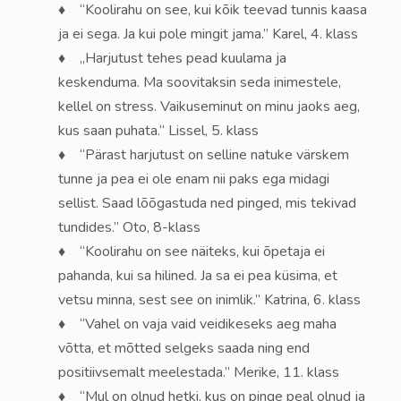
♦ “Koolirahu on see, kui kõik teevad tunnis kaasa
ja ei sega. Ja kui pole mingit jama.” Karel, 4. klass
♦ „Harjutust tehes pead kuulama ja
keskenduma. Ma soovitaksin seda inimestele,
kellel on stress. Vaikuseminut on minu jaoks aeg,
kus saan puhata.“ Lissel, 5. klass
♦ “Pärast harjutust on selline natuke värskem
tunne ja pea ei ole enam nii paks ega midagi
sellist. Saad lõõgastuda ned pinged, mis tekivad
tundides.” Oto, 8-klass
♦ “Koolirahu on see näiteks, kui õpetaja ei
pahanda, kui sa hilined. Ja sa ei pea küsima, et
vetsu minna, sest see on inimlik.” Katrina, 6. klass
♦ “Vahel on vaja vaid veidikeseks aeg maha
võtta, et mõtted selgeks saada ning end
positiivsemalt meelestada.” Merike, 11. klass
♦ “Mul on olnud hetki, kus on pinge peal olnud ja