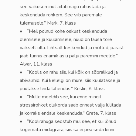
see vaikuseminut aitab nagu rahustada ja
keskenduda rohkem. See viib paremale
tulemusele.” Mark, 7. klass
♦ “Meil polnud kohe oskust keskenduda
olemisele ja kuulamisele, nüüd on lausa tore
vaikselt olla. Lihtsalt keskendud ja mõtled, pärast
jääb tunnis enamik asju palju paremini meelde.”
Alvar, 11. klass
♦ “Koolis on rahu siis, kui kõik on sõbralikud ja
abivalmid. Kui kellelgi on mure, siis kuulatakse ja
püütakse leida lahendus.” Krislin, 8. klass
♦ “Mulle meeldib see, kui enne mingit
stressirohket olukorda saab ennast välja lülitada
ja korraks endale keskenduda.” Grete, 7. klass
♦ “Koolirahuga seostub mul see, et kui lõhud
kogemata midagi ära, siis sa ei pea seda kinni