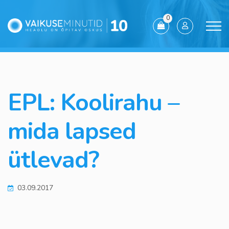
0
EPL: Koolirahu –
mida lapsed
ütlevad?
03.09.2017