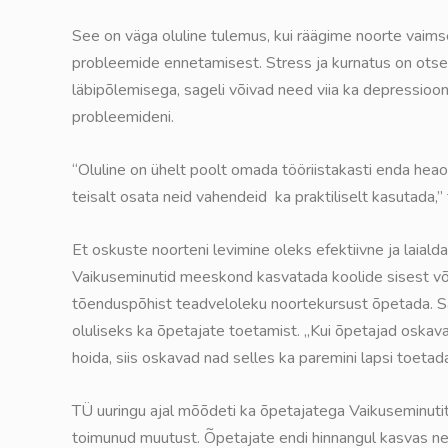
See on väga oluline tulemus, kui räägime noorte vaims
probleemide ennetamisest. Stress ja kurnatus on ots
läbipõlemisega, sageli võivad need viia ka depressioon
probleemideni.
“Oluline on ühelt poolt omada tööriistakasti enda hea
teisalt osata neid vahendeid ka praktiliselt kasutada,” 
Et oskuste noorteni levimine oleks efektiivne ja laial
Vaikuseminutid meeskond kasvatada koolide sisest v
tõenduspõhist teadveloleku noortekursust õpetada. 
oluliseks ka õpetajate toetamist. „Kui õpetajad oskav
hoida, siis oskavad nad selles ka paremini lapsi toetada
TÜ uuringu ajal mõõdeti ka õpetajatega Vaikuseminutit
toimunud muutust. Õpetajate endi hinnangul kasvas n