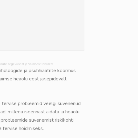
utid tegevusest ja vaimsest tervisest
hholoogide ja psühhiaatrite koormus
aimse heaolu eest järjepidevalt
se tervise probleemid veelgi süvenenud.
tad, millega iseennast aidata ja heaolu
 probleemide süvenemist riskikohti
a tervise hoidmiseks.