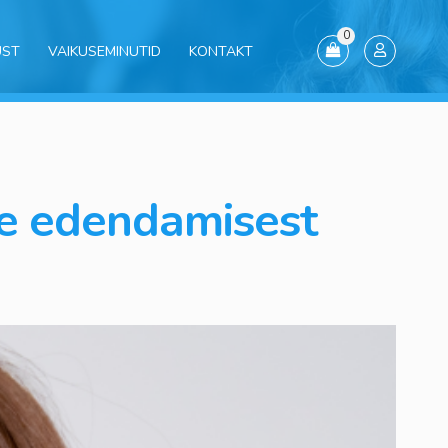
0
UST
VAIKUSEMINUTID
KONTAKT
ise edendamisest