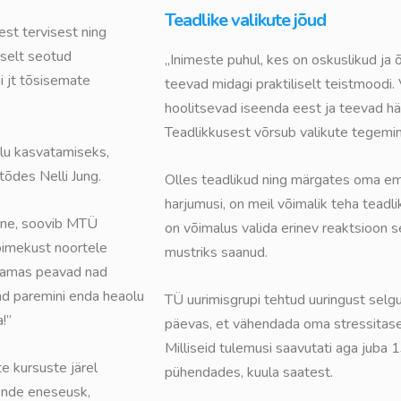
Teadlike valikute jõud
est tervisest ning
eselt seotud
„
Inimeste puhul, kes on oskuslikud ja 
i jt tõsisemate
teevad midagi praktiliselt teistmoodi.
hoolitsevad iseenda eest ja teevad hästi
Teadlikkusest võrsub valikute tegemin
olu kasvatamiseks,
tõdes Nelli Jung.
Olles teadlikud ning märgates oma em
harjumusi, on meil võimalik teha teadl
dane, soovib MTÜ
on võimalus valida erinev reaktsioon s
õimekust noortele
mustriks saanud.
Samas peavad nad
ad paremini enda heaolu
TÜ uurimisgrupi tehtud uuringust selgu
!”
päevas, et vähendada oma stressitaset
Milliseid tulemusi saavutati aga juba 
e kursuste järel
pühendades, kuula saatest.
ende eneseusk,