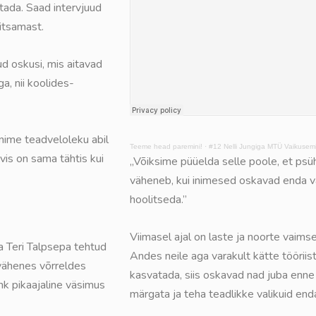
etada. Saad intervjuud
itsamast.
 oskusi, mis aitavad
a, nii koolides-
nime teadveloleku abil
Teeme head paremini!
·
#12 Nelli Jungiga MTÜ Vaikusemin
is on sama tähtis kui
„Võiksime püüelda selle poole, et psü
väheneb, kui inimesed oskavad enda v
hoolitseda.”
Viimasel ajal on laste ja noorte vaim
ja Teri Talpsepa tehtud
Andes neile aga varakult kätte tööriis
 vähenes võrreldes
kasvatada, siis oskavad nad juba enne
ehk pikaajaline väsimus
märgata ja teha teadlikke valikuid end