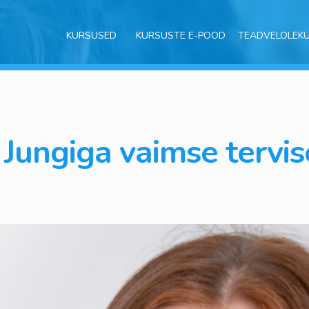
KURSUSED
KURSUSTE E-POOD
TEADVELOLEK
i Jungiga vaimse terv