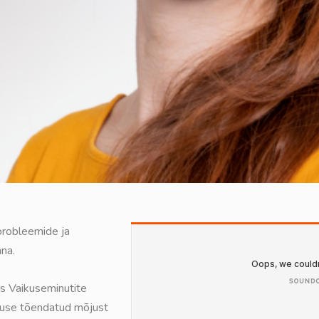
probleemide ja
na.
as Vaikuseminutite
vuse tõendatud mõjust