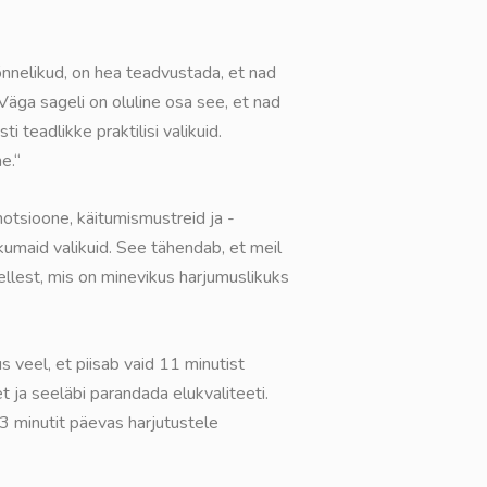
õnnelikud, on hea teadvustada, et nad
 Väga sageli on oluline osa see, et nad
 teadlikke praktilisi valikuid.
e.
“
otsioone, käitumismustreid ja -
ikumaid valikuid. See tähendab, et meil
ellest, mis on minevikus harjumuslikuks
s veel, et piisab vaid 11 minutist
 ja seeläbi parandada elukvaliteeti.
13 minutit päevas harjutustele