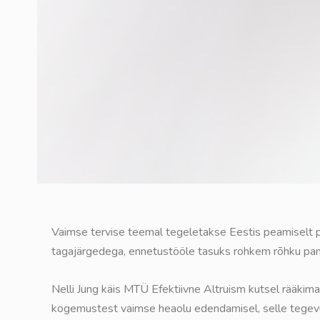
Vaimse tervise teemal tegeletakse Eestis peamiselt 
tagajärgedega, ennetustööle tasuks rohkem rõhku pan
Nelli Jung käis MTÜ Efektiivne Altruism kutsel rääkim
kogemustest vaimse heaolu edendamisel, selle tege