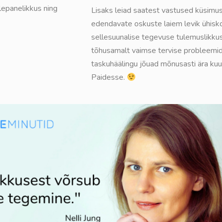
lepanelikkus ning
Lisaks leiad saatest vastused küsimu
edendavate oskuste laiem levik ühisk
sellesuunalise tegevuse tulemuslikkus
tõhusamalt vaimse tervise probleemi
taskuhäälingu jõuad mõnusasti ära kuul
Paidesse.