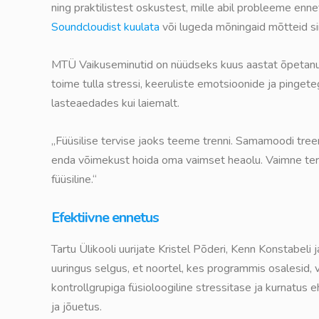
ning praktilistest oskustest, mille abil probleeme enn
Soundcloudist kuulata
või lugeda mõningaid mõtteid si
MTÜ Vaikuseminutid on nüüdseks kuus aastat õpetanud
toime tulla stressi, keeruliste emotsioonide ja pingeteg
lasteaedades kui laiemalt.
„Füüsilise tervise jaoks teeme trenni. Samamoodi tree
enda võimekust hoida oma vaimset heaolu. Vaimne terv
füüsiline.“
Efektiivne ennetus
Tartu Ülikooli uurijate Kristel Põderi, Kenn Konstabeli 
uuringus selgus, et noortel, kes programmis osalesid,
kontrollgrupiga füsioloogiline stressitase ja kurnatus 
ja jõuetus.