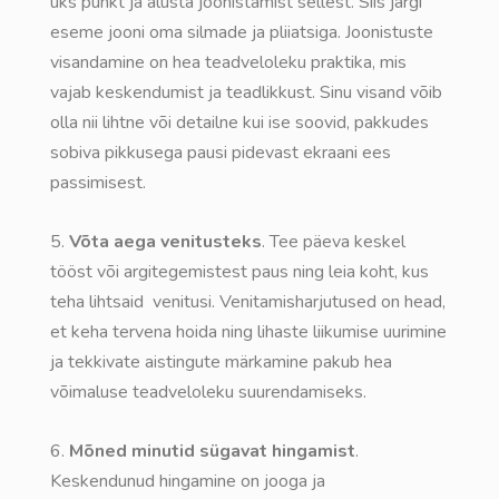
üks punkt ja alusta joonistamist sellest. Siis järgi
eseme jooni oma silmade ja pliiatsiga. Joonistuste
visandamine on hea teadveloleku praktika, mis
vajab keskendumist ja teadlikkust. Sinu visand võib
olla nii lihtne või detailne kui ise soovid, pakkudes
sobiva pikkusega pausi pidevast ekraani ees
passimisest.
5.
Võta aega venitusteks
. Tee päeva keskel
tööst või argitegemistest paus ning leia koht, kus
teha lihtsaid venitusi. Venitamisharjutused on head,
et keha tervena hoida ning lihaste liikumise uurimine
ja tekkivate aistingute märkamine pakub hea
võimaluse teadveloleku suurendamiseks.
6.
Mõned minutid sügavat hingamist
.
Keskendunud hingamine on jooga ja