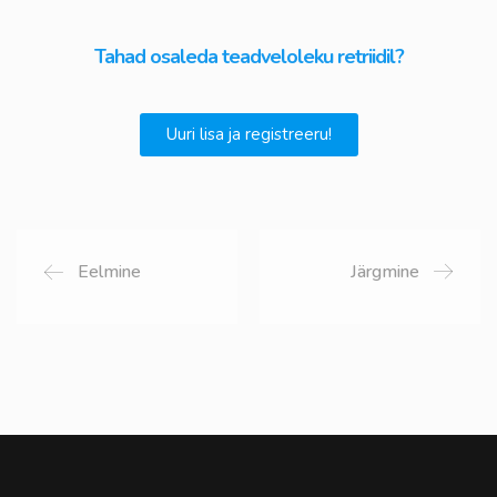
Tahad osaleda teadveloleku retriidil?
Uuri lisa ja registreeru!
Eelmine
Järgmine