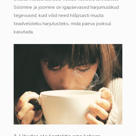
Söömine ja joomine on igapäevased harjumuslikud
tegevused, kuid võid need hõlpsasti muuta
teadveloleku harjutusteks, mida päeva jooksul
kasutada.