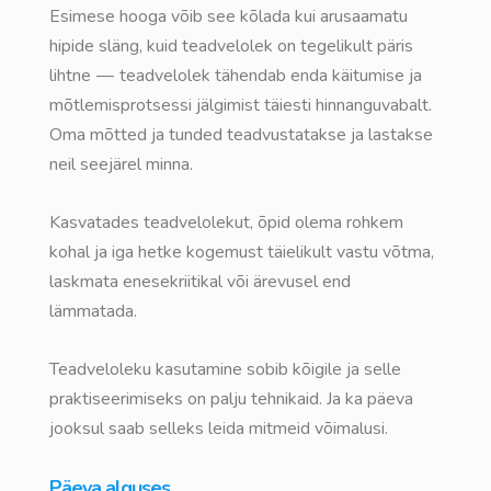
Esimese hooga võib see kõlada kui arusaamatu
hipide släng, kuid teadvelolek on tegelikult päris
lihtne — teadvelolek tähendab enda käitumise ja
mõtlemisprotsessi jälgimist täiesti hinnanguvabalt.
Oma mõtted ja tunded teadvustatakse ja lastakse
neil seejärel minna.
Kasvatades teadvelolekut, õpid olema rohkem
kohal ja iga hetke kogemust täielikult vastu võtma,
laskmata enesekriitikal või ärevusel end
lämmatada.
Teadveloleku kasutamine sobib kõigile ja selle
praktiseerimiseks on palju tehnikaid. Ja ka päeva
jooksul saab selleks leida mitmeid võimalusi.
Päeva alguses