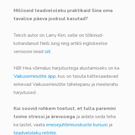
Milliseid teadveloleku praktikaid Sina oma
tavalise päeva jooksul kasutad?
Teksti autor on Larry Kim, selle on tõlkinud-
kohandanud Nelli Jung ning artikli ingliskeelse
versiooni leiad
siit
.
NB! Hea võimalus harjutustega alustamiseks on ka
Vaikuseminutite äpp
, kus on tasuta kättesaadavad
erinevad Vaikuseminutite tähelepanu ja meelerahu
harjutused .
Kui soovid rohkem toetust, et tulla paremini
toime stressi ja ärevusega
ja aidata seda teha
ka lastel, vaata
enesejuhtimisoskuste kursusi
ja
teadveloleku retriite
.