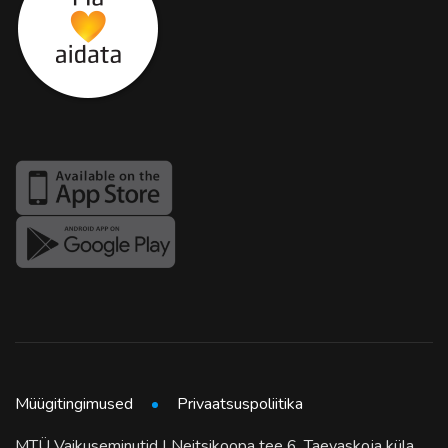
Müügitingimused
Privaatsuspoliitika
MTÜ Vaikuseminutid | Neitsikoopa tee 6, Taevaskoja küla,