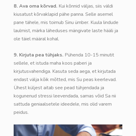
8. Ava oma kõrvad.
Kui kõnnid väljas, siis väldi
kiusatust kõrvaklapid pähe panna. Selle asemel
pane tähele, mis toimub Sinu ümber. Kuula lindude
laulmist, märka läheduses mängivate laste hääli ja
ole täiel määral kohal.
9. Kirjuta pea tühjaks.
Pühenda 10-15 minutit
sellele, et istuda maha koos paberi ja
kirjutusvahendiga. Kasuta seda aega, et kirjutada
endast välja kõik mõtted, mis Su peas keerlevad.
Ühest küljest aitab see pead tühjendada ja
kogunenud stressi leevendada, samas võid Sa nii
sattuda geniaalsetele ideedele, mis olid varem
peidus.