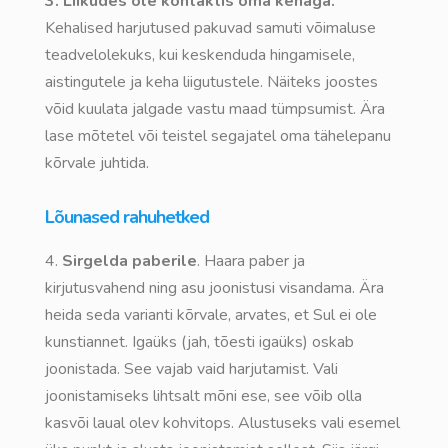
3. Liikudes ole kontaktis oma kehaga.
Kehalised harjutused pakuvad samuti võimaluse
teadvelolekuks, kui keskenduda hingamisele,
aistingutele ja keha liigutustele. Näiteks joostes
võid kuulata jalgade vastu maad tümpsumist. Ära
lase mõtetel või teistel segajatel oma tähelepanu
kõrvale juhtida.
Lõunased rahuhetked
4.
Sirgelda paberile
. Haara paber ja
kirjutusvahend ning asu joonistusi visandama. Ära
heida seda varianti kõrvale, arvates, et Sul ei ole
kunstiannet. Igaüks (jah, tõesti igaüks) oskab
joonistada. See vajab vaid harjutamist. Vali
joonistamiseks lihtsalt mõni ese, see võib olla
kasvõi laual olev kohvitops. Alustuseks vali esemel