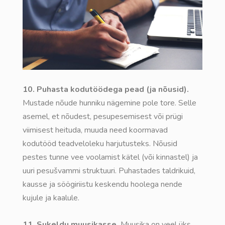
10. Puhasta kodutöödega pead (ja nõusid).
Mustade nõude hunniku nägemine pole tore. Selle
asemel, et nõudest, pesupesemisest või prügi
viimisest heituda, muuda need koormavad
kodutööd teadveloleku harjutusteks. Nõusid
pestes tunne vee voolamist kätel (või kinnastel) ja
uuri pesušvammi struktuuri. Puhastades taldrikuid,
kausse ja söögiriistu keskendu hoolega nende
kujule ja kaalule.
11. Sukeldu muusikasse.
Muusika on veel üks