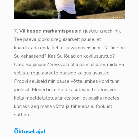
7.
Väikesed märkamispausid
(justkui
check-in
).
Tee päeva jooksul regulaarselt pause, et
kaardistada enda keha- ja vaimuseisundit. Milline on
Su kehaasend? Kas Su lõuad on kokkusurutud?
Oled Sa janune? See võib olla päris üllatav, mida Sa
selliste regulaarsete pauside käigus avastad.
Proovi selliseid minipause võtta umbes kord tunni
jooksul. Mõned inimesed kasutavad telefoni või
kella meeldetuletusfunktsiooni, et püsiks meeles
korraks aeg maha võtta ja tähelepanu fookust
sättida.
Õhtusel ajal