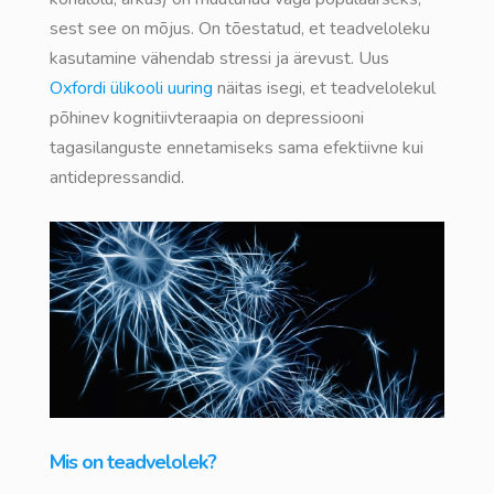
sest see on mõjus. On tõestatud, et teadveloleku
kasutamine vähendab stressi ja ärevust. Uus
Oxfordi ülikooli uuring
näitas isegi, et teadvelolekul
põhinev kognitiivteraapia on depressiooni
tagasilanguste ennetamiseks sama efektiivne kui
antidepressandid.
Mis on teadvelolek?