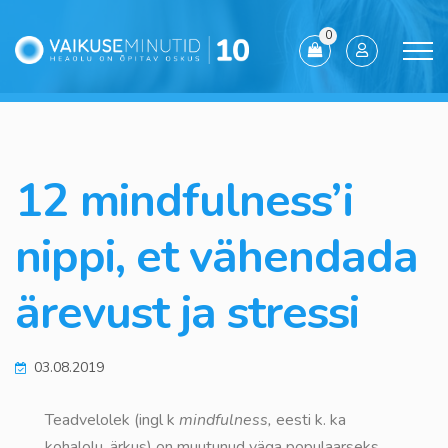
0
12 mindfulness’i
nippi, et vähendada
ärevust ja stressi
03.08.2019
Teadvelolek (ingl k
mindfulness,
eesti k. ka
kohalolu, ärkus) on muutunud väga populaarseks,