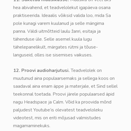
hea abivahend, et teadvelolekut igapäeva osana
praktiseerida. Ideaalis võiksid valida loo, mida Sa
pole kunagi varem kuulanud ja selle mängima
panna. Väldi uitmõtteid laulu žanri, esitaja ja
tähenduse üle. Selle asemel kuula lugu
tähelepanelikult, märgates rütmi ja tõuse-
languseid, olles ise sisemises vaikuses.
12. Proovi audioharjutusi.
Teadvelolek on
muutunud aina populaarsemaks ja sellega koos on
saadaval aina enam äppe ja materjale, et Sind sellel
teekonnal toetada. Proovi järele populaarsed äpid
nagu Headspace ja Calm. Võid ka proovida mõnd
paljudest Youtube’is olevatest teadveloleku
videotest, mis on eriti mõjusad valmistudes
magamaminekuks.