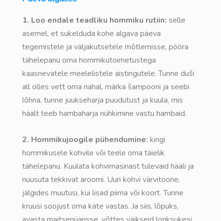
1. Loo endale teadliku hommiku rutiin:
selle
asemel, et sukelduda kohe algava päeva
tegemistele ja väljakutsetele mõtlemisse, pööra
tähelepanu oma hommikutoimetustega
kaasnevatele meelelistele aistingutele. Tunne duši
all olles vett oma nahal, märka šampooni ja seebi
lõhna, tunne juukseharja puudutust ja kuula, mis
häält teeb hambaharja nühkimine vastu hambaid.
2. Hommikujoogile pühendumine:
kingi
hommikusele kohvile või teele oma täielik
tähelepanu. Kuulata kohvimasinast tulevaid hääli ja
nuusuta tekkivat aroomi. Uuri kohvi värvitoone,
jälgides muutusi, kui lisad piima või koort. Tunne
kruusi soojust oma käte vastas. Ja siis, lõpuks,
avasta maitsenüansse, võttes väikseid lonksukesi.