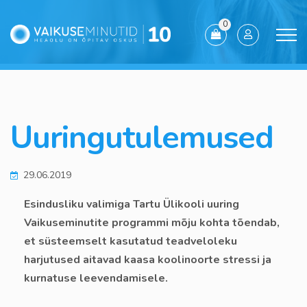
0
Uuringutulemused
29.06.2019
Esindusliku valimiga Tartu Ülikooli uuring
Vaikuseminutite programmi mõju kohta tõendab,
et süsteemselt kasutatud teadveloleku
harjutused aitavad kaasa koolinoorte stressi ja
kurnatuse leevendamisele.