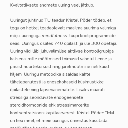
Kvalitatiivsete andmete uuring veel jätkub.
Uuringut juhtinud TÜ teadur Kristel Põder tõdeb, et
tegu on hetkel teadaolevalt maailma suurima valimiga
mõju-uuringuga
mindfulness
-tüüpi kooliprogrammide
seas.
Uuringus osales
740 õpilast ja üle 300 õpetaja.
Uuring
viidi läbi juhuvalimilise aktiivse kontrollgrupiga
katsena, mille mõõtmised toimusid vahetult enne ja
pärast noortekursust ning järelmõõtmine neli kuud
hiljem. Uuringu metoodika sisaldas kahte
tähelepanutesti ja enesekohaseid küsimustikke
õpilastele ning lapsevanematele. Lisaks määrati
stressiga seonduvate endogeensete
steroidhormoonide ehk stressimarkerite
kontsentratsiooni kapillaarverest.
Kristel Põder: “Mul
on hea meel, et meie uuringus õnnestus kasutada