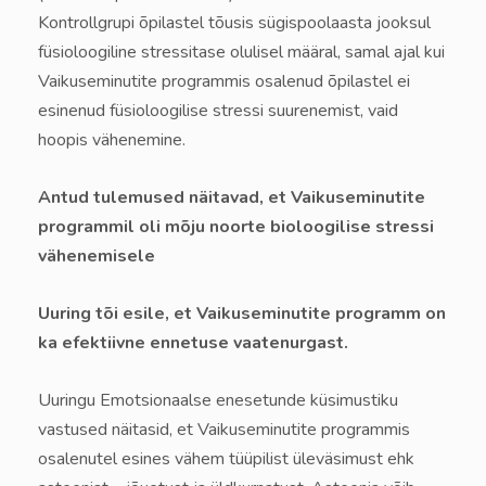
Kontrollgrupi õpilastel tõusis sügispoolaasta jooksul
füsioloogiline stressitase olulisel määral, samal ajal kui
Vaikuseminutite programmis osalenud õpilastel ei
esinenud füsioloogilise stressi suurenemist, vaid
hoopis vähenemine.
Antud tulemused näitavad, et Vaikuseminutite
programmil oli mõju noorte bioloogilise stressi
vähenemisele
Uuring tõi esile, et Vaikuseminutite programm on
ka efektiivne ennetuse vaatenurgast.
Uuringu Emotsionaalse enesetunde küsimustiku
vastused näitasid, et Vaikuseminutite programmis
osalenutel esines vähem tüüpilist üleväsimust ehk