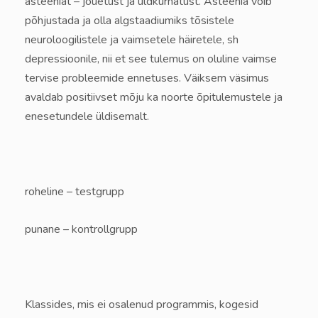
asteeniat – jõuetust ja üldkurnatust. Asteenia võib
põhjustada ja olla algstaadiumiks tõsistele
neuroloogilistele ja vaimsetele häiretele, sh
depressioonile, nii et see tulemus on oluline vaimse
tervise probleemide ennetuses. Väiksem väsimus
avaldab positiivset mõju ka noorte õpitulemustele ja
enesetundele üldisemalt.
roheline – testgrupp
punane – kontrollgrupp
Klassides, mis ei osalenud programmis, kogesid