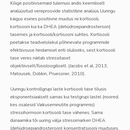
Kõige positiivsemaid tulemusi andis keemiliselt
analüüsitud vereproovide statistiline analüüs.
Uuringu
käigus esines positiivne muutus nii kortisooli,
kortisooni kui ka DHEA (dehüdroepiandrosteroon)
tasemes ja kortisooli/kortisooni suhtes. Kortisooli
peetakse teadvelolekul põhinevate programmide
efektiivsuse hindamisel eriti oluliseks, sest kortisooli
tase veres näitab stressitaset
objektiivselt/füsioloogiliselt. (Jacobs et al, 2013;
Matousek, Dobkin, Pruessner, 2010).
Uuringu kontrollgrupi laste kortisooli tase tõusis
eksponentsiaalselt samas kui testgrupi lastel (noored,
kes osalesid Vaikuseminutite programmis)
stressihormoon kortisooli tase vähenes.
Sama
dünaamika tõi uuring välja stressimarkeri DHEA
(dehüdroepiandrosteroon) konsentratsiooni muutuses.