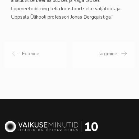
analüütilise keemia uudset ja väga täpset
tippmeetodit ning teha koostööd selle väljatöötaja
Uppsala Ülikooli professori Jonas Bergquistiga.”
Eelmine
Järgmine