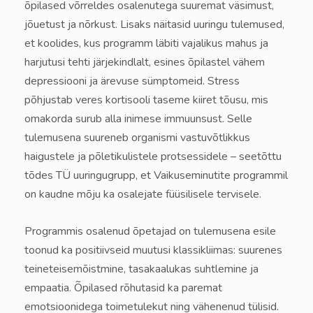
õpilased võrreldes osalenutega suuremat väsimust,
jõuetust ja nõrkust. Lisaks näitasid uuringu tulemused,
et koolides, kus programm läbiti vajalikus mahus ja
harjutusi tehti järjekindlalt, esines õpilastel vähem
depressiooni ja ärevuse sümptomeid.
Stress
põhjustab veres kortisooli taseme kiiret tõusu, mis
omakorda surub alla inimese immuunsust. Selle
tulemusena suureneb organismi vastuvõtlikkus
haigustele ja põletikulistele protsessidele – seetõttu
tõdes TÜ uuringugrupp, et Vaikuseminutite programmil
on kaudne mõju ka osalejate füüsilisele tervisele.
Programmis osalenud õpetajad on tulemusena esile
toonud ka positiivseid muutusi klassikliimas: suurenes
teineteisemõistmine, tasakaalukas suhtlemine ja
empaatia. Õpilased rõhutasid ka paremat
emotsioonidega toimetulekut ning vähenenud tülisid.