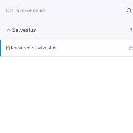
Salvestus
1
Konverentsi salvestus
MTÜ Vaiku
Registrik
MTÜ Vaikuseminutid pakub kõigile
Maj.tegev
huvilistele enesekohaseid oskuseid
EE58770
arendavaid koolitusprogramme.
E-mail:
inf
Facebook: