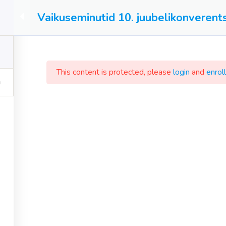
Vaikuseminutid 10. juubelikonverents
KURSUSED
KURSUSTE E-POOD
TEADVELOLEK
This content is protected, please
login
and
enroll
seminutid
ood 80379284
usteade 231203
0771001488361
o@vaikuseminutid.ee
Vaikuseminutid