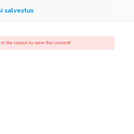
i salvestus
0
UST
VAIKUSEMINUTID
KONTAKT
in the course to view this content!
Müügitingimused
Privaatsuspoliitika