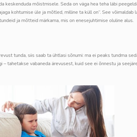
vida keskenduda mõistmisele. Seda on väga hea teha läbi peegelda
ajaga kohtumise üle ja mõtled, milline ta küll on”. See võimaldab 
undeid ja mõtteid märkama, mis on enesejuhtimise oluline alus.
 ärevust tunda, siis saab ta ühtlasi sõnumi: ma ei peaks tundma s
ngi – tahetakse vabaneda ärevusest, kuid see ei õnnestu ja seejär