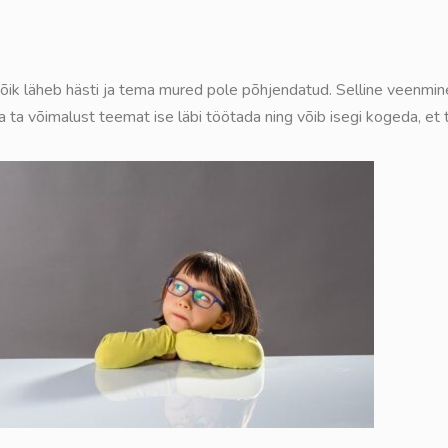
ik läheb hästi ja tema mured pole põhjendatud. Selline veenmine
 ta võimalust teemat ise läbi töötada ning võib isegi kogeda, et