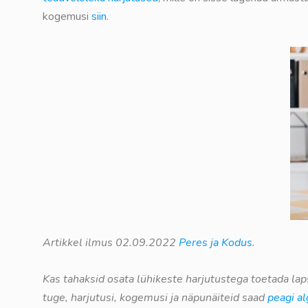
kogemusi
siin
.
Artikkel ilmus 02.09.2022
Peres ja Kodus
.
Kas tahaksid osata lühikeste harjutustega toetada l
tuge, harjutusi, kogemusi ja näpunäiteid saad
peagi al