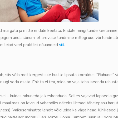
d märgata ja mitte endale keelata. Endale mingi tunde keelamine
b pigem anda sõnum, et ärevuse tundmine millegi uue või tundmat
s leiad veel praktilisi nõuandeid
siit
.
ab, siis võib meil kergesti üle huulte lipsata korraldus: “Rahune!” võ
ruugi seda osata. Ehk ta ei tea, mida on vaja teha iseenda rahust
misel – kuidas rahuneda ja keskenduda. Selles vajavad lapsed alg
ujal maailmas on levinud vahendiks näiteks lihtsad tähelepanu harju
ulness). Vaikuseminutite lehelt võid leida ka väga head, lühikesed
tud näitlejad: Indrek Ojari, Mirtel Pohla, Tambet Tuisk ja Loore M