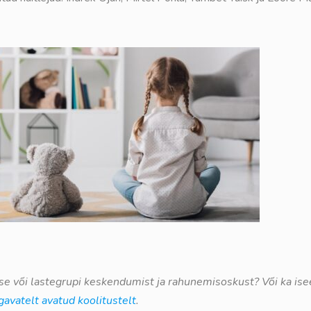
apse või lastegrupi keskendumist ja rahunemisoskust? Või ka i
gavatelt avatud koolitustelt
.