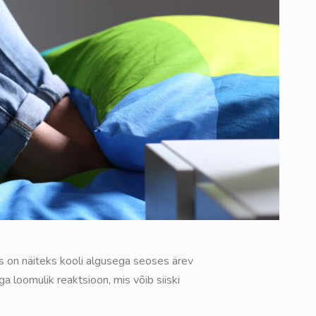
ps on näiteks kooli algusega seoses ärev
ga loomulik reaktsioon, mis võib siiski