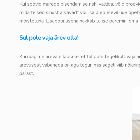
Kui soovid murede pisendamise riski vältida, võid proo
mida teised sinust arvavad” või “sa oled elevil uue õpet
mõistetuna. Lisaboonusena hakkab ta ise paremini oma t
Sul pole vaja ärev olla!
Kui räägime ärevale lapsele, et tal pole tegelikult vaja
ärevusest vabaneda on aga tegur, mis sageli viib nõiari
pärast.