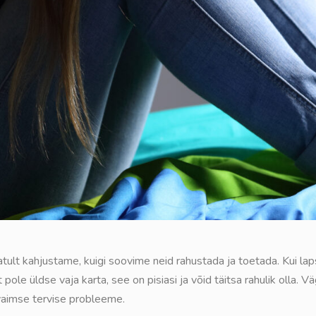
atult kahjustame, kuigi soovime neid rahustada ja toetada. Kui la
le üldse vaja karta, see on pisiasi ja võid täitsa rahulik olla. Vä
vaimse tervise probleeme.