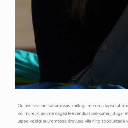
On üks levinud käitumisviis, millega me oma lapsi tahtm
või murelik, asume sageli leevendust pakkuma jutuga, et po
lapse veelgi suuremasse ärevuse viia ning soodustada 