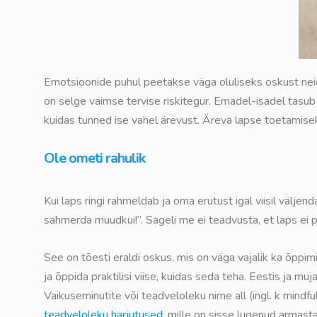
Emotsioonide puhul peetakse väga oluliseks oskust nei
on selge vaimse tervise riskitegur. Emadel-isadel tasu
kuidas tunned ise vahel ärevust. Äreva lapse toetamisek
Ole ometi rahulik
Kui laps ringi rahmeldab ja oma erutust igal viisil väljend
sahmerda muudkui!”. Sageli me ei teadvusta, et laps ei p
See on tõesti eraldi oskus, mis on väga vajalik ka õppi
ja õppida praktilisi viise, kuidas seda teha. Eestis ja m
Vaikuseminutite või teadveloleku nime all (ingl. k mindf
teadveloleku harjutused
, mille on sisse lugenud armasta