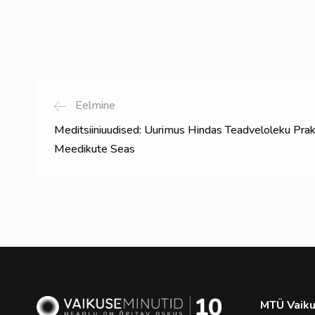
Eelmine
Meditsiiniuudised: Uurimus Hindas Teadveloleku Prak
Meedikute Seas
MTÜ Vaiku