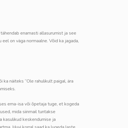
 tähendab enamasti allasurumist ja see
u eel on väga normaalne. Võid ka jagada,
i ka näiteks “Ole rahulikult paigal, ära
amiseks.
uses ema-isa või õpetaja tuge, et kogeda
tused, mida siinmail tuntakse
 ja kasulikud keskendumise ja
artma. Huvi korral saad ka lugeda laste