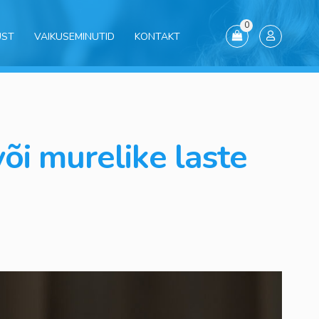
0
UST
VAIKUSEMINUTID
KONTAKT
või murelike laste