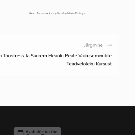
Fotod: Shutterstock, v.a päis, mis pärineb Pixabay’st.
Järgmine
Tööstress Ja Suurem Heaolu Peale Vaikuseminutite
Teadveloleku Kursust