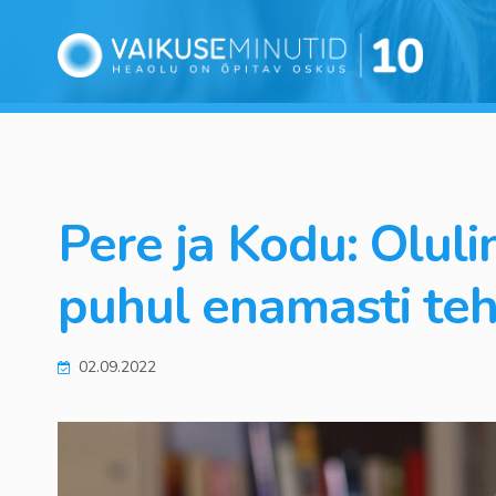
Pere ja Kodu: Oluli
puhul enamasti te
02.09.2022