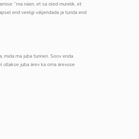
mise: “ma näen, et sa oled murelik, et
lapsel end veelgi väljendada ja tunda end
eda, mida ma juba tunnen. Soov enda
el ollakse juba ärev ka oma ärevuse