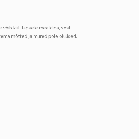
 võib küll lapsele meeldida, sest
 tema mõtted ja mured pole olulised.