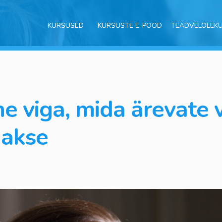
KURSUSED
KURSUSTE E-POOD
TEADVELOLEK
ne viga, mida ärevate 
hakse