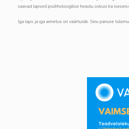
saavad lapsed psühholoogilise heaolu oskusi ka iseseis
Iga laps ja iga annetus on väärtuslik. Sinu panuse tule