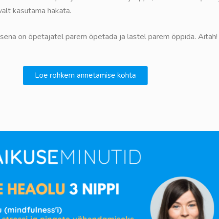
valt kasutama hakata.
musena on õpetajatel parem õpetada ja lastel parem õppida. Aitäh
Loe rohkem annetamise kohta