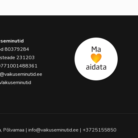
seminutid
ood 80379284
usteade 231203
0771001488361
o@vaikuseminutid.ee
Vaikuseminutid
la, Põlvamaa | info@vaikuseminutid.ee | +3725155850