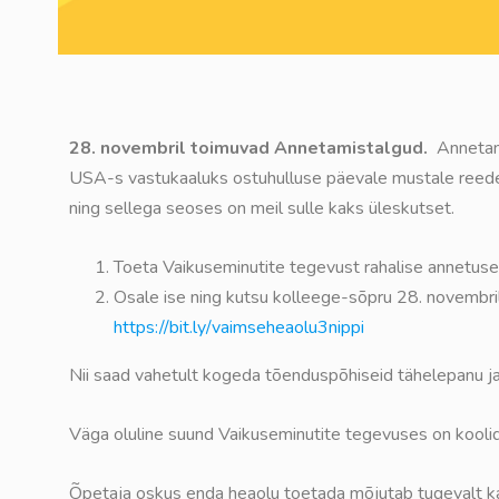
28. novembril toimuvad Annetamistalgud.
Annetami
USA-s vastukaaluks ostuhulluse päevale mustale reedel
ning sellega seoses on meil sulle kaks üleskutset.
Toeta Vaikuseminutite tegevust rahalise annetu
Osale ise ning kutsu kolleege-sõpru 28. novembril
https://bit.ly/vaimseheaolu3nippi
Nii saad vahetult kogeda tõenduspõhiseid tähelepanu j
Väga oluline suund Vaikuseminutite tegevuses on kooli
Õpetaja oskus enda heaolu toetada mõjutab tugevalt ka l