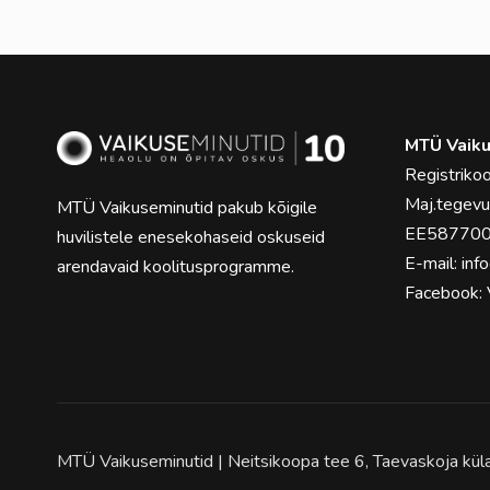
MTÜ Vaiku
Registrik
Maj.tegev
MTÜ Vaikuseminutid pakub kõigile
EE58770
huvilistele enesekohaseid oskuseid
E-mail:
inf
arendavaid koolitusprogramme.
Facebook:
MTÜ Vaikuseminutid | Neitsikoopa tee 6, Taevaskoja kü