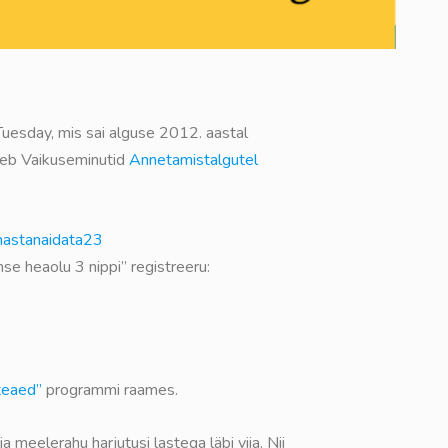
uesday, mis sai alguse 2012. aastal
leb Vaikuseminutid
Annetamistalgutel
rmastanaidata23
se heaolu 3 nippi” registreeru:
teaed”
programmi raames.
meelerahu harjutusi lastega läbi viia. Nii