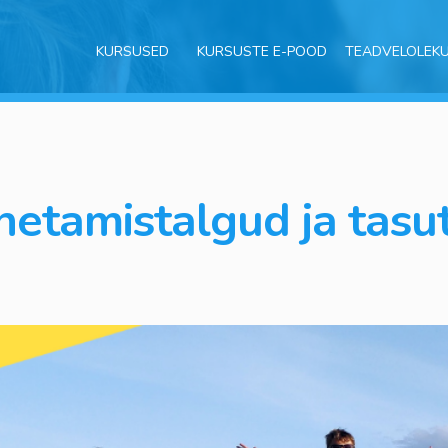
KURSUSED
KURSUSTE E-POOD
TEADVELOLEK
etamistalgud ja tasut