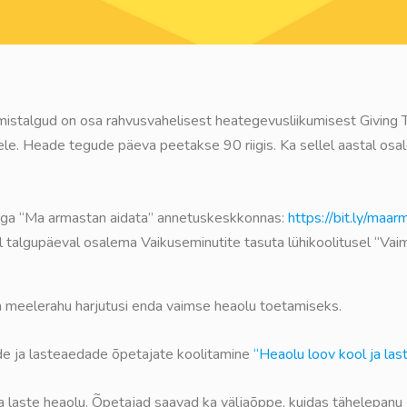
stalgud on osa rahvusvahelisest heategevusliikumisest Giving T
e. Heade tegude päeva peetakse 90 riigis. Ka sellel aastal osa
sega “Ma armastan aidata” annetuskeskkonnas:
https://bit.ly/maa
 talgupäeval osalema Vaikuseminutite tasuta lühikoolitusel “Vaim
a meelerahu harjutusi enda vaimse heaolu toetamiseks.
de ja lasteaedade õpetajate koolitamine
“Heaolu loov kool ja las
aste heaolu. Õpetajad saavad ka väljaõppe, kuidas tähelepanu ja 