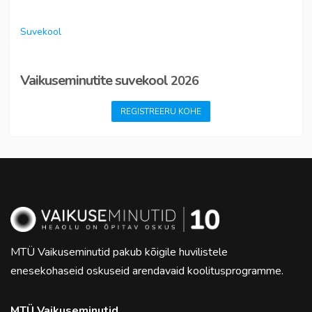
Suvekool
Vaikuseminutite suvekool
2
0
2
6
REGISTREERU KOHE
MTÜ Vaikuseminutid pakub kõigile huvilistele
enesekohaseid oskuseid arendavaid koolitusprogramme.
MTÜ Vaikuseminutid