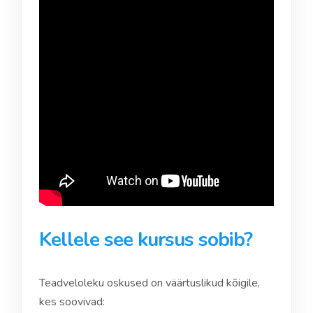
Kellele see kursus sobib?
Teadveloleku oskused on väärtuslikud kõigile,
kes soovivad: