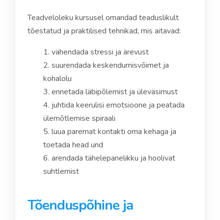
Teadveloleku kursusel omandad teaduslikult
tõestatud ja praktilised tehnikad, mis aitavad:
vähendada stressi ja ärevust
suurendada keskendumisvõimet ja
kohalolu
ennetada läbipõlemist ja üleväsimust
juhtida keerulisi emotsioone ja peatada
ülemõtlemise spiraali
luua paremat kontakti oma kehaga ja
toetada head und
arendada tähelepanelikku ja hoolivat
suhtlemist
Tõenduspõhine ja