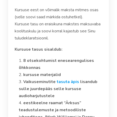
Kursuse eest on võimalik maksta mitmes osas
(selle soovi saad märkida ostuhetkel).
Kursuse tasu on eraisikuna makstes maksuvaba
koolituskulu ja soovi korral kajastub see Sinu
tuludeklaratsioonil.
Kursuse tasus sisaldub:
8 otsekohtumist enesearengulises
õhkkonnas
kursuse materjalid
Vaikuseminutite
tasuta äpis
lisandub
sulle juurdepääs selle kursuse
audioharjutustele
eestikeelne raamat “Ärksus”
teadustulemuste ja metoodiliste