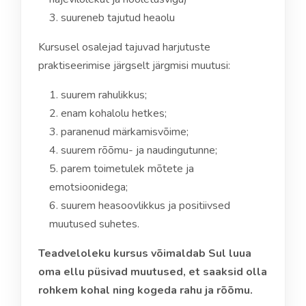
suureneb tajutud heaolu
Kursusel osalejad tajuvad harjutuste
praktiseerimise järgselt järgmisi muutusi:
suurem rahulikkus;
enam kohalolu hetkes;
paranenud märkamisvõime;
suurem rõõmu- ja naudingutunne;
parem toimetulek mõtete ja
emotsioonidega;
suurem heasoovlikkus ja positiivsed
muutused suhetes.
Teadveloleku kursus võimaldab Sul luua
oma ellu püsivad muutused, et saaksid olla
rohkem kohal ning kogeda rahu ja rõõmu.