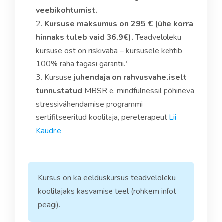
veebikohtumist.
Kursuse maksumus on 295 € (ühe korra
hinnaks tuleb vaid 36.9€).
Teadveloleku
kursuse ost on riskivaba – kursusele kehtib
100% raha tagasi garantii.*
Kursuse
juhendaja on rahvusvaheliselt
tunnustatud
MBSR e. mindfulnessil põhineva
stressivähendamise programmi
sertifitseeritud koolitaja, pereterapeut
Lii
Kaudne
Kursus on ka eelduskursus teadveloleku
koolitajaks kasvamise teel (rohkem infot
peagi).