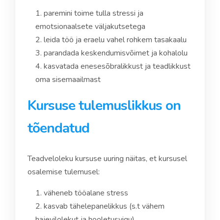
paremini toime tulla stressi ja
emotsionaalsete väljakutsetega
leida töö ja eraelu vahel rohkem tasakaalu
parandada keskendumisvõimet ja kohalolu
kasvatada enesesõbralikkust ja teadlikkust
oma sisemaailmast
Kursuse tulemuslikkus on
tõendatud
Teadveloleku kursuse uuring näitas, et kursusel
osalemise tulemusel:
väheneb tööalane stress
kasvab tähelepanelikkus (s.t vähem
hajevilolekut ja hooletusvigu)