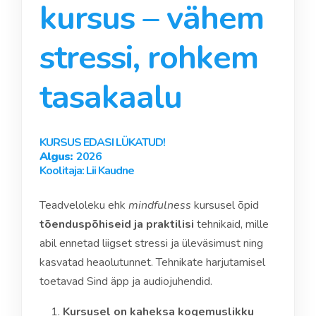
kursus – vähem
stressi, rohkem
tasakaalu
KURSUS EDASI LÜKATUD!
Algus:
2026
Koolitaja: Lii Kaudne
Teadveloleku ehk
mindfulness
kursusel õpid
tõenduspõhiseid ja praktilisi
tehnikaid, mille
abil ennetad liigset stressi ja üleväsimust ning
kasvatad heaolutunnet. Tehnikate harjutamisel
toetavad Sind äpp ja audiojuhendid.
Kursusel on kaheksa kogemuslikku