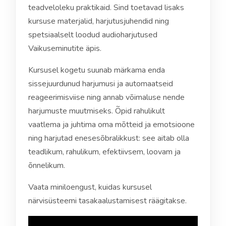
teadveloleku praktikaid. Sind toetavad lisaks
kursuse materjalid, harjutusjuhendid ning
spetsiaalselt loodud audioharjutused
Vaikuseminutite äpis.
Kursusel kogetu suunab märkama enda
sissejuurdunud harjumusi ja automaatseid
reageerimisviise ning annab võimaluse nende
harjumuste muutmiseks. Õpid rahulikult
vaatlema ja juhtima oma mõtteid ja emotsioone
ning harjutad enesesõbralikkust: see aitab olla
teadlikum, rahulikum, efektiivsem, loovam ja
õnnelikum.
Vaata miniloengust, kuidas kursusel
närvisüsteemi tasakaalustamisest räägitakse.