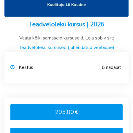
Teadveloleku kursus | 2026
Vaata kõiki sarnaseid kursuseid. Leia sobiv siit:
Teadveloleku kursused (juhendatud veebiõpe)
Kestus
8 nädalat
295,00
€