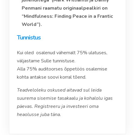
juhenditega (Mark Williamsi ja Danny
Penmani raamatu originaalpealkiri on
“Mindfulness: Finding Peace in a Frantic
World”).
Tunnistus
Kui oled osalenud vähemalt 75% ulatuses,
väljastame Sulle tunnistuse.
Alla 75% auditoorses õppetöös osalemise
kohta antakse soovi korral tõend.
Teadveloleku oskused aitavad sul leida
suurema sisemise tasakaalu ja kohalolu igas
päevas. Registreeru ja investeeri oma
heaolusse juba täna.