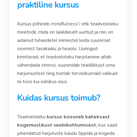
praktiline kursus
Kursus põhineb
mindfulness’i
ehk teadveloleku
meetodil, mida on laialdaselt uuritud ja mis on
aidanud tuhandetel inimestel leida suuremat
sisemist tasakaalu ja heaolu. Uuringud
kinnitavad, et teadveloleku harjutamine aitab
vähendada stressi, suurendab teadlikkust oma
harjumustest ning toetab tervislikumaid valikuid
nii töös kui isiklikus elus.
Kuidas kursus toimub?
Teadveloleku
kursus koosneb kaheksast
kogemuslikust veebikohtumisest,
kus saad
juhendatud harjutuste kaudu õppida ja kogeda