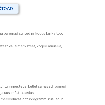
ÖTOAD
 ja paremad suhted nii kodus kui ka tööl.
test väljaütlemistest, koged muusika,
ohtu inimestega, kellel sarnased rõõmud
 ja uusi mõttekaaslasi.
 meeleolukas õhtuprogramm, kus jagub