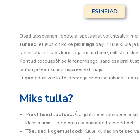
ESINEJAD
Oled
lapsevanem, õpetaja, spetsialist või lihtsalt inim
Tunned
, et elus on kõike pisut liiga palju? Tule kuula
Me ei luba, et kaos kaob, aga me näitame, milliste osku
Kohtud
teaduspõhise lähenemisega, saad osa praktilist
tantsu ja teatrikunsti inspireerivat mõju.
Liigud
edasi värskete ideede ja sisemise rahuga. Luba e
Miks tulla?
Praktilised töötoad:
Õpi juhtima emotsioone ja suht
klassiruumis – otse oma ala parimatelt ekspertidelt.
Tõelised kogemuslood:
Kuule, kuidas on teised v