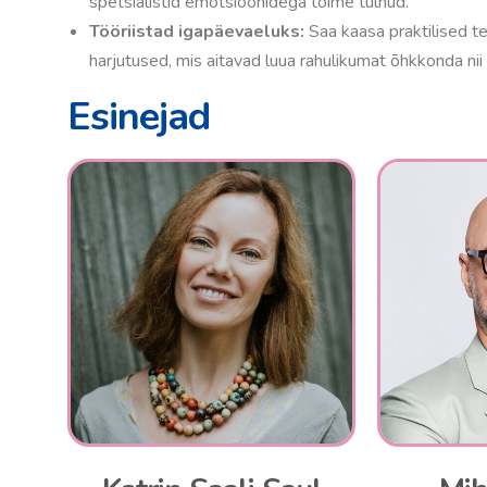
spetsialistid emotsioonidega toime tulnud.
Tööriistad igapäevaeluks:
Saa kaasa praktilised teh
harjutused, mis aitavad luua rahulikumat õhkkonda nii
Esinejad