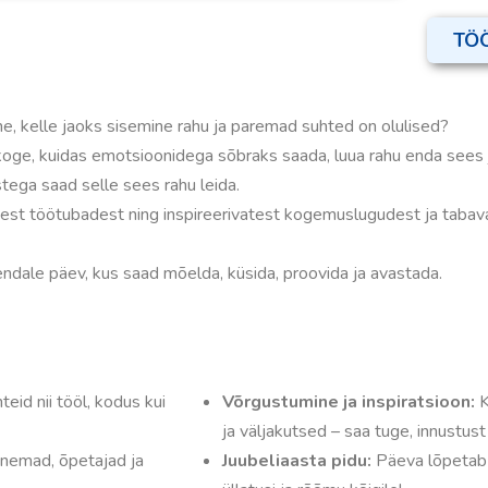
TÖ
ene, kelle jaoks sisemine rahu ja paremad suhted on olulised?
 ja koge, kuidas emotsioonidega sõbraks saada, luua rahu enda sees
stega saad selle sees rahu leida.
est töötubadest ning inspireerivatest kogemuslugudest ja tabava
ndale päev, kus saad mõelda, küsida, proovida ja avastada.
eid nii tööl, kodus kui
Võrgustumine ja inspiratsioon:
K
ja väljakutsed – saa tuge, innustust
anemad, õpetajad ja
Juubeliaasta pidu:
Päeva lõpetab