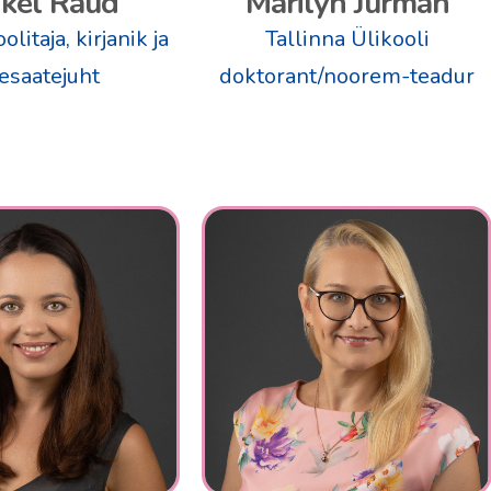
kel Raud
Marilyn Jurman
litaja, kirjanik ja
Tallinna Ülikooli
esaatejuht
doktorant/noorem-teadur