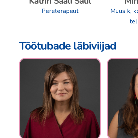
Katrin Saali Saul
Mih
Pereterapeut
Muusik, koo
tel
Töötubade läbiviijad