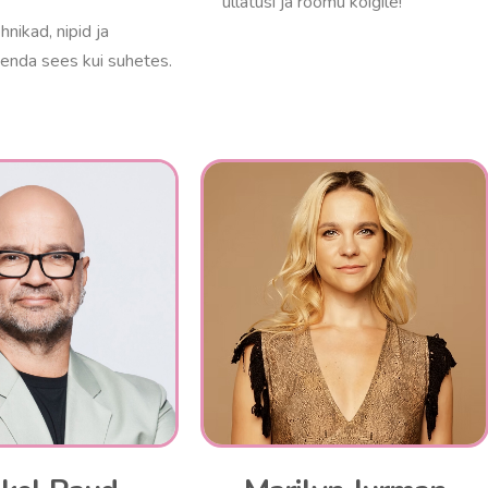
üllatusi ja rõõmu kõigile!
nikad, nipid ja
 enda sees kui suhetes.