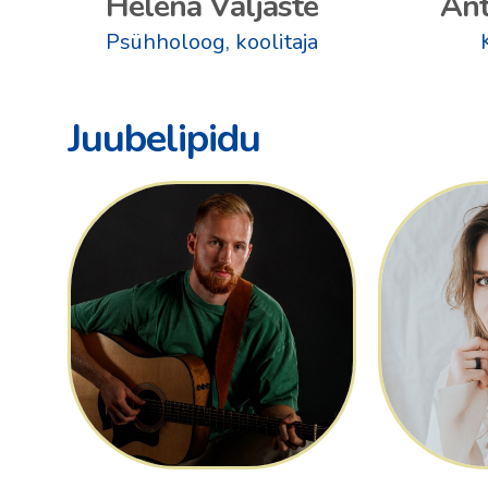
Helena Väljaste
Ant
Psühholoog, koolitaja
Juubelipidu