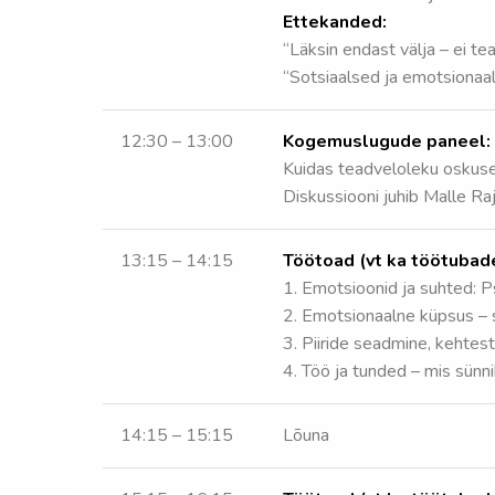
Ettekanded:
“Läksin endast välja – ei tea,
“Sotsiaalsed ja emotsionaa
12:30 – 13:00
Kogemuslugude paneel:
Kuidas teadveloleku oskuse
Diskussiooni juhib Malle Ra
13:15 – 14:15
Töötoad (vt ka töötubade 
1. Emotsioonid ja suhted: P
2. Emotsionaalne küpsus – s
3. Piiride seadmine, kehtes
4. Töö ja tunded – mis sünn
14:15 – 15:15
Lõuna