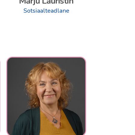
Marju Lauristin
Sotsiaalteadlane