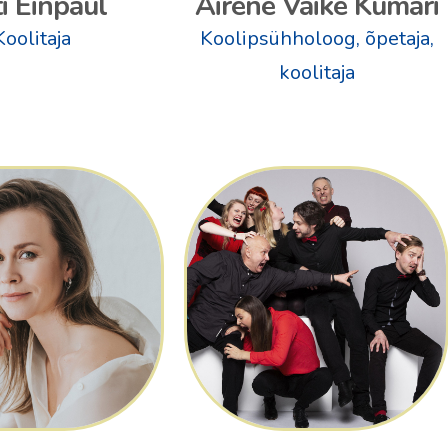
i Einpaul
Airene Vaike Kumari
Koolitaja
Koolipsühholoog, õpetaja,
koolitaja