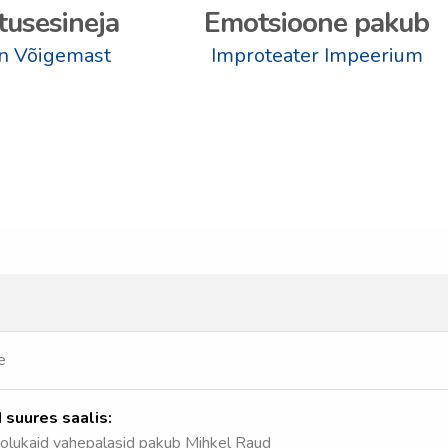
tusesineja
Emotsioone pakub
in Võigemast
Improteater Impeerium
e
 suures saalis:
olukaid vahepalasid pakub Mihkel Raud