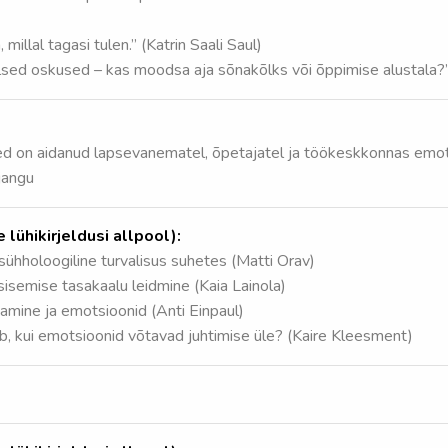
 millal tagasi tulen.” (Katrin Saali Saul)
lsed oskused – kas moodsa aja sõnakõlks või õppimise alustala?”
d on aidanud lapsevanematel, õpetajatel ja töökeskkonnas emot
jangu
lühikirjeldusi allpool):
sühholoogiline turvalisus suhetes (Matti Orav)
isemise tasakaalu leidmine (Kaia Lainola)
tamine ja emotsioonid (Anti Einpaul)
ib, kui emotsioonid võtavad juhtimise üle? (Kaire Kleesment)