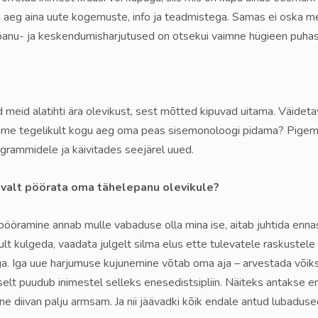
 aeg aina uute kogemuste, info ja teadmistega. Samas ei oska me
elepanu- ja keskendumisharjutused on otsekui vaimne hügieen puha
 meid alatihti ära olevikust, sest mõtted kipuvad uitama. Väide
peame tegelikult kogu aeg oma peas sisemonoloogi pidama? Pigem
ogrammidele ja käivitades seejärel uued.
evalt pöörata oma tähelepanu olevikule?
ööramine annab mulle vabaduse olla mina ise, aitab juhtida ennast
lt kulgeda, vaadata julgelt silma elus ette tulevatele raskustele
a. Iga uue harjumuse kujunemine võtab oma aja – arvestada võiks
selt puudub inimestel selleks enesedistsipliin. Näiteks antakse en
e diivan palju armsam. Ja nii jäävadki kõik endale antud lubaduse