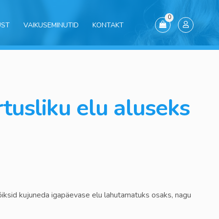
0
UST
VAIKUSEMINUTID
KONTAKT
tusliku elu aluseks
õiksid kujuneda igapäevase elu lahutamatuks osaks, nagu