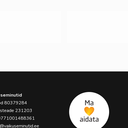
seminutid
ood 80379284
usteade 231203
0771001488361
o@vaikuseminutid.ee