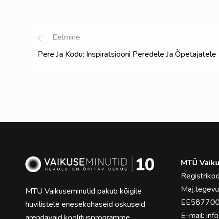
Eelmine
Pere Ja Kodu: Inspiratsiooni Peredele Ja Õpetajatele
MTÜ Vaiku
Registrik
Maj.tegev
MTÜ Vaikuseminutid pakub kõigile
EE58770
huvilistele enesekohaseid oskuseid
E-mail:
inf
arendavaid koolitusprogramme.