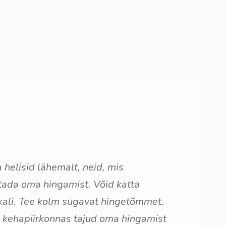
 helisid lähemalt, neid, mis
latada oma hingamist. Võid katta
pikali. Tee kolm sügavat hingetõmmet.
s kehapiirkonnas tajud oma hingamist