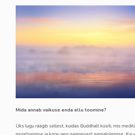
Mida annab vaikuse enda ellu toomine?
Üks lugu räägib sellest, kuidas Buddhalt küsiti, mis medi
muretsemise ja kogu aeg iseenesest eemalolemise. Kui võr