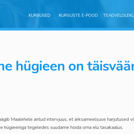
KURSUSED
KURSUSTE E-POOD
TEADVELOLEK
ne hügieen on täisväär
äägib Maalehele antud intervjuus, et ärksameelsuse harjutused v
mse hügieeniga tegeledes suudame hoida oma elu tasakaalus.