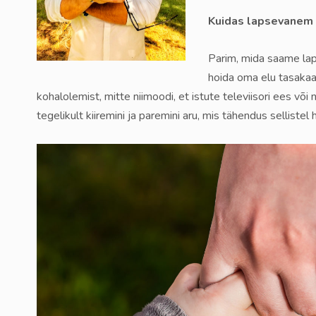
Kuidas lapsevanem 
Parim, mida saame lap
hoida oma elu tasakaaa
kohalolemist, mitte niimoodi, et istute televiisori ees v
tegelikult kiiremini ja paremini aru, mis tähendus sellistel 