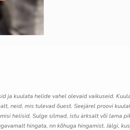
d ja kuulata helide vahel olevaid vaikuseid. Kuula
malt, neid, mis tulevad õuest. Seejärel proovi kuu
isi helisid. Sulge silmad, istu ärksalt või lama 
gavamalt hingata, nn kõhuga hingamist. Jälgi, ku