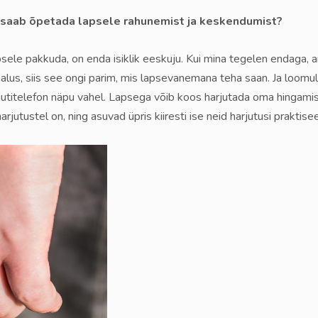
saab õpetada lapsele rahunemist ja keskendumist?
sele pakkuda, on enda isiklik eeskuju. Kui mina tegelen endaga, a
lus, siis see ongi parim, mis lapsevanemana teha saan. Ja loomul
õi nutitelefon näpu vahel. Lapsega võib koos harjutada oma hingami
harjutustel on, ning asuvad üpris kiiresti ise neid harjutusi praktise