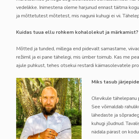
vedelikke. Inimestena oleme harjunud ennast täitma kogu
ja mõttetutest mõtetest, mis nagunii kuhugi ei vii. Täh
Kuidas tuua ellu rohkem kohalolekut ja märkamist?
Mõtted ja tunded, millega end pidevalt samastame, viivad
režiimil ja ei pane tähelegi, mis ümber toimub. Kas me 
ajule puhkust, tehes otsekui restardi käimasolevatele pr
Miks tasub järjepid
Olevikule tähelepanu p
See võimaldab rahuliku
lähedaste ja sõpradeg
kuhugi jõudnud. Tavali
nädala pärast on kodun