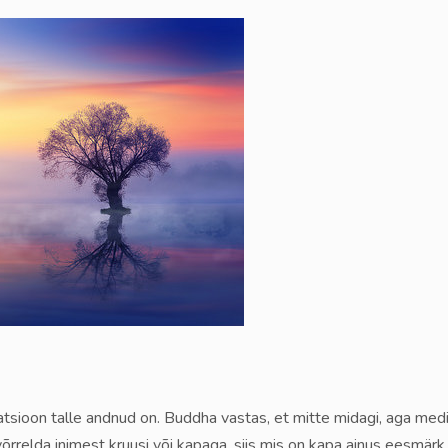
tatsioon talle andnud on. Buddha vastas, et mitte midagi, aga me
relda inimest kruusi või kapaga, siis mis on kapa ainus eesmärk –