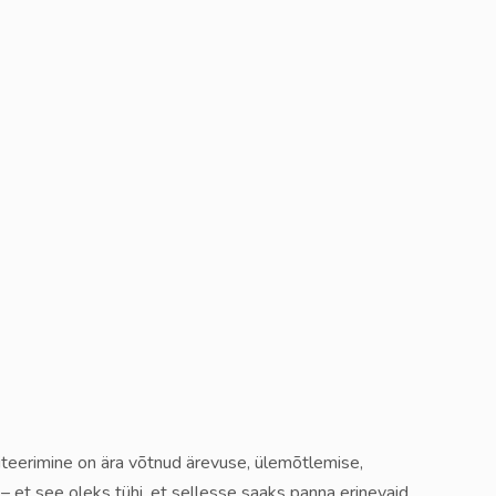
diteerimine on ära võtnud ärevuse, ülemõtlemise,
 et see oleks tühi, et sellesse saaks panna erinevaid