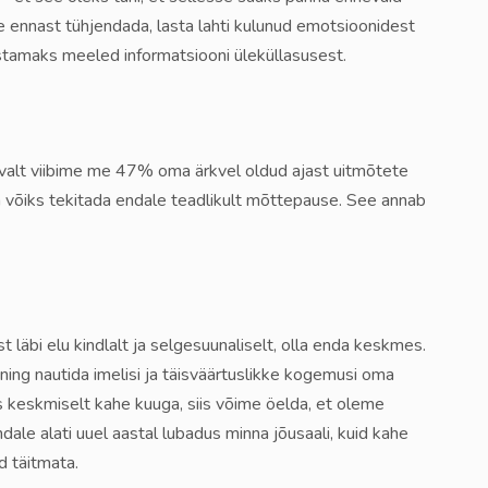
 ennast tühjendada, lasta lahti kulunud emotsioonidest
stamaks meeled informatsiooni üleküllasusest.
tavalt viibime me 47% oma ärkvel oldud ajast uitmõtete
 võiks tekitada endale teadlikult mõttepause. See annab
 läbi elu kindlalt ja selgesuunaliselt, olla enda keskmes.
 ning nautida imelisi ja täisväärtuslikke kogemusi oma
 keskmiselt kahe kuuga, siis võime öelda, et oleme
dale alati uuel aastal lubadus minna jõusaali, kuid kahe
d täitmata.