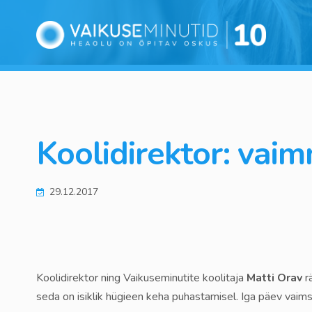
Koolidirektor: vaim
29.12.2017
Koolidirektor ning Vaikuseminutite koolitaja
Matti Orav
r
seda on isiklik hügieen keha puhastamisel. Iga päev vai