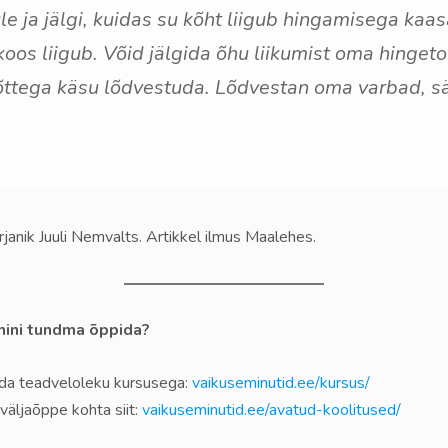
 ja jälgi, kuidas su kõht liigub hingamisega kaasa
oos liigub. Võid jälgida õhu liikumist oma hingeto
tega käsu lõdvestuda. Lõdvestan oma varbad, säär
irjanik Juuli Nemvalts. Artikkel ilmus Maalehes.
mini tundma õppida?
ada teadveloleku kursusega:
vaikuseminutid.ee/kursus/
väljaõppe kohta siit:
vaikuseminutid.ee/avatud-koolitused/