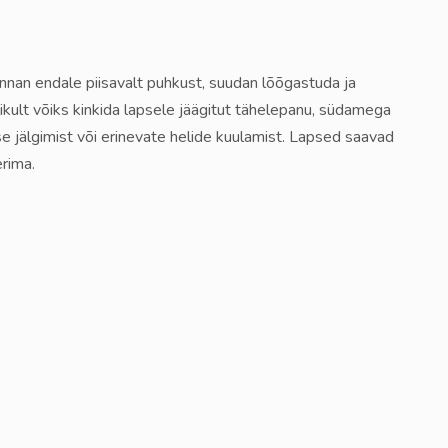
nnan endale piisavalt puhkust, suudan lõõgastuda ja
ikult võiks kinkida lapsele jäägitut tähelepanu, südamega
se jälgimist või erinevate helide kuulamist. Lapsed saavad
erima.