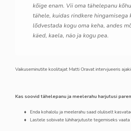
kõige enam. Vii oma tähelepanu kõhule
tähele, kuidas rindkere hingamisega k
lõdvestada kogu oma keha, andes mõt
käed, kaela, näo ja kogu pea.
Vaikuseminutite koolitajat Matti Oravat intervjueeris ajak
Kas soovid tähelepanu ja meelerahu harjutusi pare
♦ Enda kohalolu ja meelerahu saad oluliselt kasvat
♦ Lastele sobivate lühiharjutuste tegemiseks vaata 