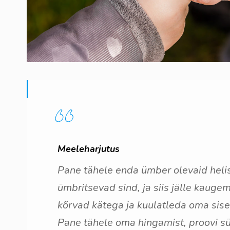
Meeleharjutus
Pane tähele enda ümber olevaid helisi
ümbritsevad sind, ja siis jälle kauge
kõrvad kätega ja kuulatleda oma sisem
Pane tähele oma hingamist, proovi sü