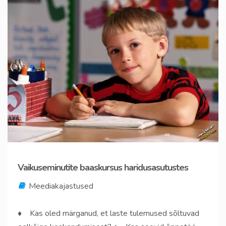
Vaikuseminutite baaskursus haridusasutustes
Meediakajastused
♦ Kas oled märganud, et laste tulemused sõltuvad