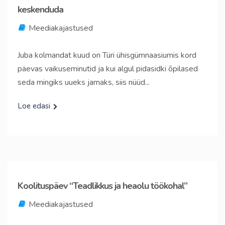
keskenduda
Meediakajastused
Juba kolmandat kuud on Türi ühisgümnaasiumis kord
päevas vaikuseminutid ja kui algul pidasidki õpilased
seda mingiks uueks jamaks, siis nüüd...
Loe edasi
Koolituspäev “Teadlikkus ja heaolu töökohal”
Meediakajastused