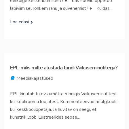
eelkõige keskendumisest? ♦ Kas soovid õppetöö
läbiviimisel rohkem rahu ja süvenemist? ♦ Kuidas...
Loe edasi
EPL: miks mitte alustada tundi Vaikuseminutitega?
Meediakajastused
EPL kirjutab tulevikumõtte rubriigis Vaikuseminutitest
kui koolirõõmu loojatest. Kommenteerivad nii algkooli-
kui keskkooliõpetaja. Ja huvitav on seegi, et
kunstnik loob illustreerides seose...