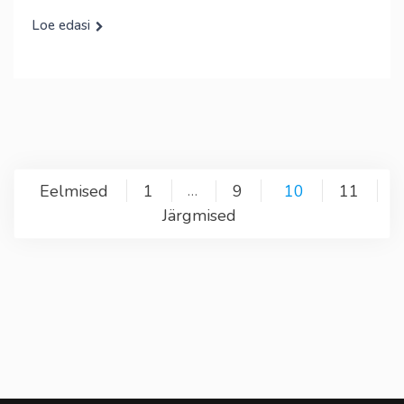
Loe edasi
Postituste
Eelmised
1
9
10
11
…
Järgmised
leheküljendus