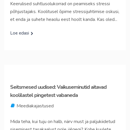
Keerulised suhtlusolukorrad on peamiseks stressi
põhjustajaks. Koolitusel õpime stressijuhtimise oskusi,
et enda ja suhete heaolu eest hoolt kanda. Kas oled...
Loe edasi
Seitsmesed uudised: Vaikuseminutid aitavad
koolilastel pingetest vabaneda
Meediakajastused
Mida teha, kui tuju on halb, närv must ja paljukiidetud
sisemisest tasakaalust pole jälgegi? Kohe kuulete,