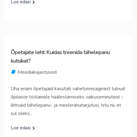
Loe edasi
Õpetajate leht: Kuidas treenida tähelepanu
kutsikat?
Meediakajastused
Üha enam õpetajaid kasutab vahetunni­saginast tulnud
õpilaste töölainele häälestamiseks vaikuseminuteid –
lihtsaid tähelepanu- ja meelerahuharjutusi. Istu nii, et
sul oleks...
Loe edasi