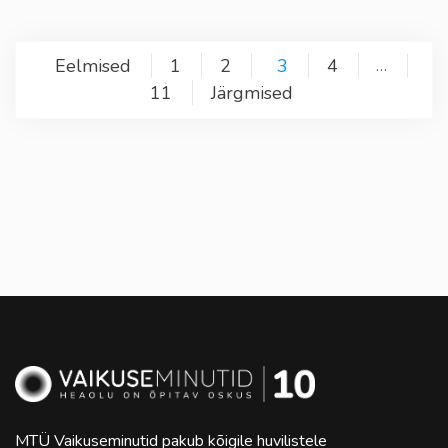
Postituste
Eelmised
1
2
3
4
…
11
Järgmised
leheküljendus
MTÜ Vaikuseminutid pakub kõigile huvilistele