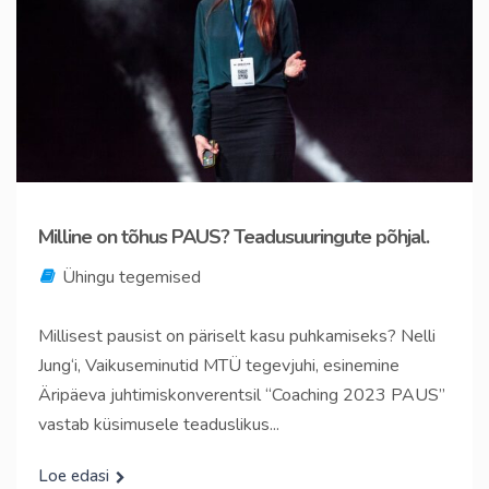
Milline on tõhus PAUS? Teadusuuringute põhjal.
Ühingu tegemised
Millisest pausist on päriselt kasu puhkamiseks? Nelli
Jung‘i, Vaikuseminutid MTÜ tegevjuhi, esinemine
Äripäeva juhtimiskonverentsil “Coaching 2023 PAUS”
vastab küsimusele teaduslikus...
Loe edasi