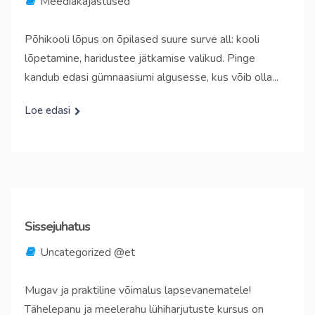
Meediakajastused
Põhikooli lõpus on õpilased suure surve all: kooli
lõpetamine, haridustee jätkamise valikud. Pinge
kandub edasi gümnaasiumi algusesse, kus võib olla...
Loe edasi
Sissejuhatus
Uncategorized @et
Mugav ja praktiline võimalus lapsevanematele!
Tähelepanu ja meelerahu lühiharjutuste kursus on